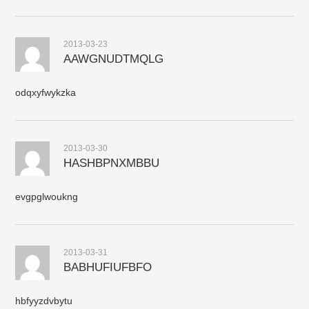
2013-03-23
AAWGNUDTMQLG
odqxyfwykzka
2013-03-30
HASHBPNXMBBU
evgpglwoukng
2013-03-31
BABHUFIUFBFO
hbfyyzdvbytu