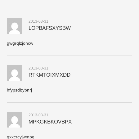
2013-03-31
LOPBAFSXYSBW
gwgrqlzjohcw
2013-03-31
RTKMTOIXMXDD
hfypsdbybnrj
2013-03-31
MPKGKBKOVBPX
qxxcrcyjwmpg