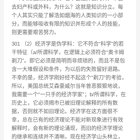
去妇产科或外科，为什么？这就是知识分立。每
个人其实只能了解浩如烟海的人类知识的一小部
分，而能够吸收有限的知识并形成个人的技能，
则更需要艰苦努力。
301 （2）经济学是伪学科：它不符合“科学”的若
干特征（a/所谓科学，在逻辑上必须符合“奥卡姆
剃刀”。即它必须是简明而非烦琐的，而且不是包
含一大堆假设和条件，为以后的失败留好退路。
不幸的是，经济学刚好经不起这个“剃刀”的考验，
所以，美国总统艾森豪威尔当年曾恶狠狠地说，
我需要一个“一只手的经济学家”；b/所谓科学，在
历史上，它必须揭市已被旧理论解释的所有数
据，否则就不如旧理论。经济学在这方面很不
幸，总在已有的经济理论不能对新现象进行有效
解释时，会有新的理论涌现，而旧的经济学理论
的继承和连续并不清晰。现在经济学山头林立，