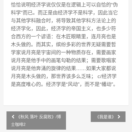
恰恰说明经济学说仅仅是在逻辑上可以自恰的“伪
科学”而已。而正是由经济学不是科学，因此当它
与其他学科融合时，将导致其他学科方法论上的
经济学化，因此，经济学的帝国主义，也多少符
合西方的一个谚语：在木匠眼睛里，连月亮也是
木头做的。而其实，缤纷多彩的世界无疑需要哲
学家说月亮是宇宙间的一种物质存在，需要画家
说月亮是他手中的画笔勾勒的结果；需要歌唱家
说月亮是他奔涌的旋律的结果……如果大家都说
月亮是木头做的，那世界该多么乏味； c/经济学
是高度唯心的。经济学是“风动”，而不是“幡动”。
Post
《秋风 落叶 反腐败》/博
《我是谁》
navigation
士咖啡2