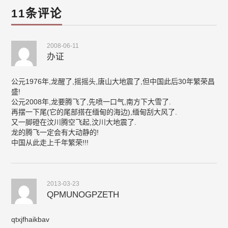
11条评论
2008-06-11
办证
公元1976年,龙醒了,摇摇头,唐山大地震了,但中国此后30年繁荣昌
盛!
公元2008年,龙要腾飞了,先喷一口气,南方下大雪了.
再摆一下尾(它的尾部搭在缅甸的海边),缅甸刮大风了.
又一脚磴在汶川腾空飞起,汶川大地震了.
龙的腾飞一定会有大动静的!
中国从此走上千年繁荣!!!
2013-03-23
QPMUNOGPZETH
qtxjfhaikbav