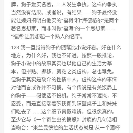
牌，狗子爱买名著，二人发生争执。这样的争执
当然没有结果。或者说，有结果——狗子最终没
能让媳妇搞明白他买的“福柯”和“海德格尔”是两个
著名思想家，而非叫做“福海”的一个思想家……
“福海”让我想起一个熟人的名字。
123 我一直觉得狗子的随笔比小说好看。好在什么
地方，为什么好，我也不知道。按照一般推论，
狗子小说中的故事其实也以他自己的生活为摹
本，但拼贴、挪移、剪粘之类虚构，总也难免。
但狗子其实是耿介的性情中人，虚构这样的事情
对他而言或许并不习惯。有个传说是有关饭局上
的狗子——假使话不投机，狗子常常不遮掩，不
忍受，而是直接端着碗筷挪到隔壁桌子上和妹妹
们吃去了……这个细节真假难辨，但很像真的。
至少它与《一个寄生虫的愤怒》封底的几句话相
当吻合：“米兰昆德拉的生活状态就是‘从一个酒杯