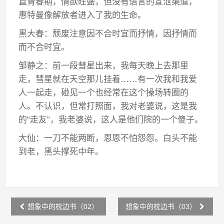
直青春期，情欲旺盛，但没有语言的宣泄渠道，
惠特曼像解放者进入了我的生命。
黑大春：颓废注意因不合时宜而抒情，因抒情而
而不合时宜。
邹静之：前一段彗星出来，我每天晚上去那里
走，彗星就在天空那儿挂着……有一次我和我爱
人一起走，碰见一个也经常在这个操场转圈的
人。不认识，但常打照面，我对老婆说，这是我
的“走友”，我老婆说，这人是他们院的一个傻子。
大仙：一刀不能两断，恩恩不怕怨怨。白头不能
到老，黑头撑死中年。
Post
想象中的枕边书（02）
想象中的枕边书（03）
navigation