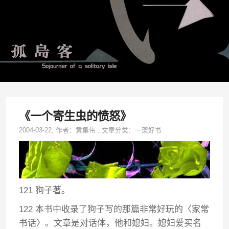
《一个寄生虫的愤怒》
2004-03-22
, 作者：
黄集伟
,
文章分类：
一架好书
121 狗子著。
122 本书中收录了狗子写的那篇非常好玩的〈家常
书话〉。文章是对话体，他和媳妇。媳妇爱买名