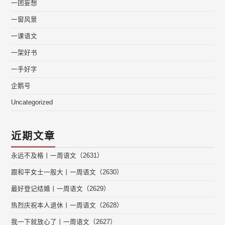
一团妄想
一窗风景
一课语文
一架好书
一手好字
企鹅号
Uncategorized
近期文章
永远不及格丨一周语文（2631）
跟和平女士一般大丨一周语文（2630）
最好登记结婚丨一周语文（2629）
热烈庆祝本人退休丨一周语文（2628）
我一下就放心了丨一周语文（2627）