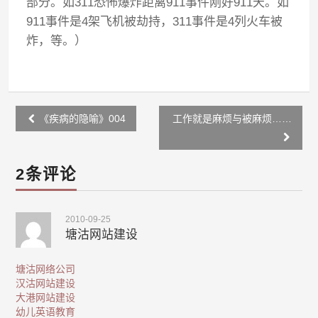
部分。如311恐怖爆炸距离911事件刚好911天。如
911事件是4架飞机被劫持，311事件是4列火车被
炸，等。）
Post
《疾病的隐喻》004
工作就是麻烦与被麻烦……
navigation
2条评论
2010-09-25
塘沽网站建设
塘沽网络公司
汉沽网站建设
大港网站建设
幼儿英语教育