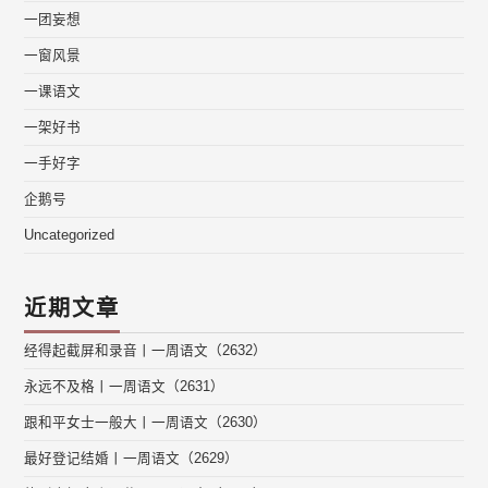
一团妄想
一窗风景
一课语文
一架好书
一手好字
企鹅号
Uncategorized
近期文章
经得起截屏和录音丨一周语文（2632）
永远不及格丨一周语文（2631）
跟和平女士一般大丨一周语文（2630）
最好登记结婚丨一周语文（2629）