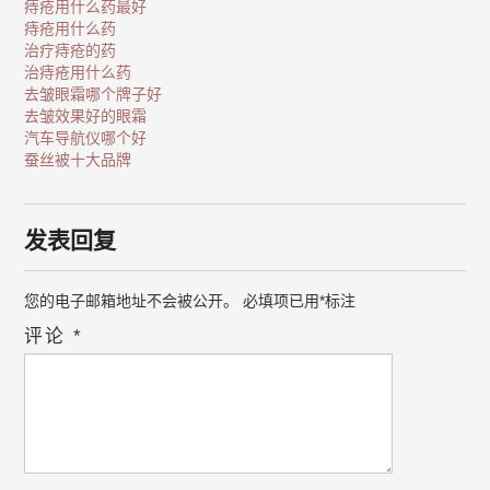
痔疮用什么药最好
痔疮用什么药
治疗痔疮的药
治痔疮用什么药
去皱眼霜哪个牌子好
去皱效果好的眼霜
汽车导航仪哪个好
蚕丝被十大品牌
发表回复
您的电子邮箱地址不会被公开。
必填项已用
*
标注
评论
*