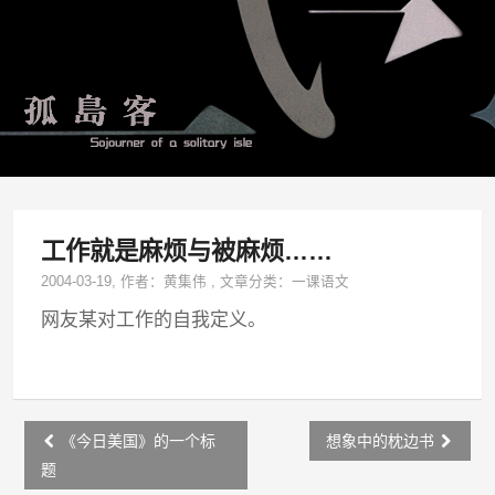
工作就是麻烦与被麻烦……
2004-03-19
, 作者：
黄集伟
,
文章分类：
一课语文
网友某对工作的自我定义。
Post
《今日美国》的一个标
想象中的枕边书
navigation
题