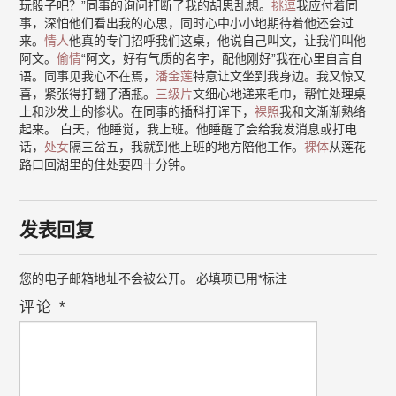
玩骰子吧？”同事的询问打断了我的胡思乱想。
挑逗
我应付着同
事，深怕他们看出我的心思，同时心中小小地期待着他还会过
来。
情人
他真的专门招呼我们这桌，他说自己叫文，让我们叫他
阿文。
偷情
“阿文，好有气质的名字，配他刚好”我在心里自言自
语。同事见我心不在焉，
潘金莲
特意让文坐到我身边。我又惊又
喜，紧张得打翻了酒瓶。
三级片
文细心地递来毛巾，帮忙处理桌
上和沙发上的惨状。在同事的插科打诨下，
裸照
我和文渐渐熟络
起来。 白天，他睡觉，我上班。他睡醒了会给我发消息或打电
话，
处女
隔三岔五，我就到他上班的地方陪他工作。
裸体
从莲花
路口回湖里的住处要四十分钟。
发表回复
您的电子邮箱地址不会被公开。
必填项已用
*
标注
评论
*