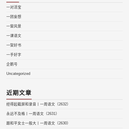
一对活宝
一团妄想
一窗风景
一课语文
一架好书
一手好字
企鹅号
Uncategorized
近期文章
经得起截屏和录音丨一周语文（2632）
永远不及格丨一周语文（2631）
跟和平女士一般大丨一周语文（2630）