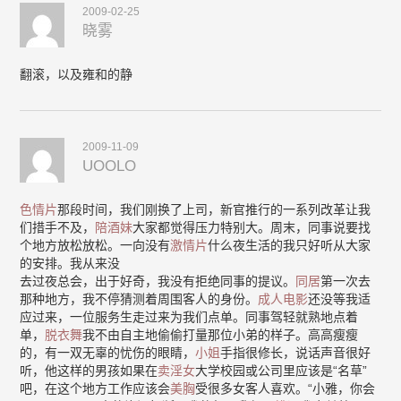
2009-02-25
晓雾
翻滚，以及雍和的静
2009-11-09
UOOLO
色情片
那段时间，我们刚换了上司，新官推行的一系列改革让我
们措手不及，
陪酒妹
大家都觉得压力特别大。周末，同事说要找
个地方放松放松。一向没有
激情片
什么夜生活的我只好听从大家
的安排。我从来没
去过夜总会，出于好奇，我没有拒绝同事的提议。
同居
第一次去
那种地方，我不停猜测着周围客人的身份。
成人电影
还没等我适
应过来，一位服务生走过来为我们点单。同事驾轻就熟地点着
单，
脱衣舞
我不由自主地偷偷打量那位小弟的样子。高高瘦瘦
的，有一双无辜的忧伤的眼睛，
小姐
手指很修长，说话声音很好
听，他这样的男孩如果在
卖淫女
大学校园或公司里应该是“名草”
吧，在这个地方工作应该会
美胸
受很多女客人喜欢。“小雅，你会