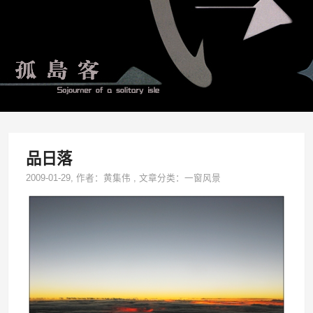
品日落
2009-01-29
, 作者：
黄集伟
,
文章分类：
一窗风景