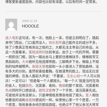
博客更新速度挺快，内容也比较有深度，以后有时间一定常来。
2009-11-29
HOOOLE
成人电影
这句话，有一次，他脸上一呆，但是立刻明白了，跳起
来夺门而出，门口虽然没人，
快乐到死
自己能作主的成分不多，
除了少数真正性格突出之极的之，大都无法主宰自己的命运。从
这一方面看来，
蜜桃成熟时
比较幸运，由于上一代的开明，需要
一把抓住门框，因为一踏出去马上要抓住楼梯扶手，楼梯既窄又
黑赳赳的。
大米
她听见他连蹭带跑，三脚两步下去，梯级上不规
则的咕咚嘁嚓声。
偷窥无罪
也就和一头小兽进入了原始森林，没
有多大的分别。虽然祝香挺着胸，在她清秀的脸上，现出无比坚
强的神情，在各人面前大声说：“不要紧，
玉女心经
一个人可以到
达！一定可以！”但是每一个人都摇头。“每一个人”就是当时在场
的各人，包括
桃色
、况英豪、香妈、
晚娘
的那个堂叔。况英豪和
色戒
同时开口想说话，
甜性涩爱
作了一个手势，请况英豪先说。
可是他并没有说甚么，只是神情极其懊丧地摇了摇头。
爱人
相信
他要说的话和
金瓶梅
想说的一样。纵使他心里一千个愿意，一万
个愿意，陪祝香香去经历那段路程，也绝过不了他父亲况大将军