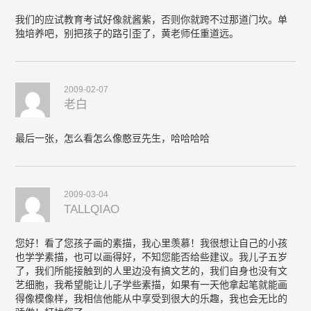
我们的应试教育考试好像就酱紫，否则你就跨不过那道门坎。单
独培养吧，别把孩子的路引歪了，黄老师任重道远。
2009-02-07
老白
最后一张，怎么看怎么像憨豆先生，哈哈哈哈
2009-03-04
TALLQIAO
您好！看了您孩子画的素描，我心里羡慕！我很想让自己的小孩
也学学素描，也可以画得好，不知您能否给些建议。我儿子五岁
了，我们所能接触到的人里边没有搞文艺的，我们自身也没有文
艺细胞，我希望能让儿子学些素描，如果有一天他拿起笔就能画
得像模像样，我相信他能从中享受到很大的乐趣，我也会无比的