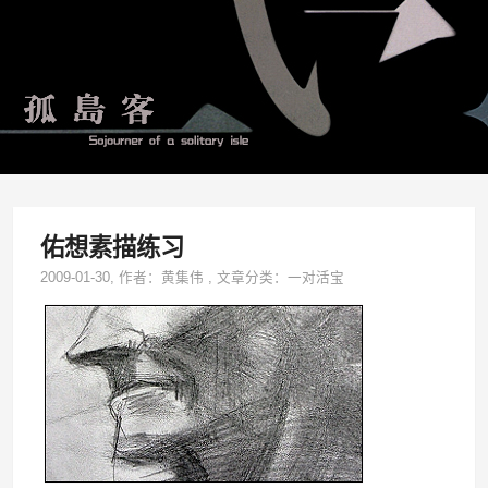
佑想素描练习
2009-01-30
, 作者：
黄集伟
,
文章分类：
一对活宝