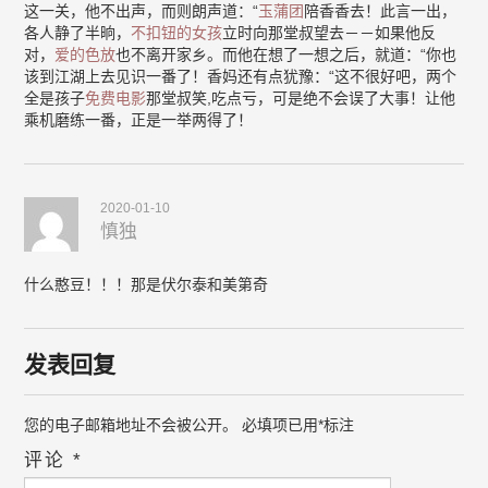
这一关，他不出声，而则朗声道：“
玉蒲团
陪香香去！此言一出，
各人静了半晌，
不扣钮的女孩
立时向那堂叔望去－－如果他反
对，
爱的色放
也不离开家乡。而他在想了一想之后，就道：“你也
该到江湖上去见识一番了！香妈还有点犹豫：“这不很好吧，两个
全是孩子
免费电影
那堂叔笑,吃点亏，可是绝不会误了大事！让他
乘机磨练一番，正是一举两得了！
2020-01-10
慎独
什么憨豆！！！那是伏尔泰和美第奇
发表回复
您的电子邮箱地址不会被公开。
必填项已用
*
标注
评论
*