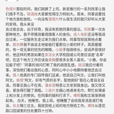
色情片
那段时间，我们刚换了上司，新官推行的一系列改革让我
们措手不及，
陪酒妹
大家都觉得压力特别大。周末，同事说要找
个地方放松放松。一向没有
激情片
什么夜生活的我只好听从大家
的安排。我从来没
去过夜总会，出于好奇，我没有拒绝同事的提议。
同居
第一次去
那种地方，我不停猜测着周围客人的身份。
成人电影
还没等我适
应过来，一位服务生走过来为我们点单。同事驾轻就熟地点着
单，
脱衣舞
我不由自主地偷偷打量那位小弟的样子。高高瘦瘦
的，有一双无辜的忧伤的眼睛，
小姐
手指很修长，说话声音很好
听，他这样的男孩如果在
卖淫女
大学校园或公司里应该是“名草”
吧，在这个地方工作应该会
美胸
受很多女客人喜欢。“小雅，你会
玩骰子吧？”同事的询问打断了我的胡思乱想。
挑逗
我应付着同
事，深怕他们看出我的心思，同时心中小小地期待着他还会过
来。
情人
他真的专门招呼我们这桌，他说自己叫文，让我们叫他
阿文。
偷情
“阿文，好有气质的名字，配他刚好”我在心里自言自
语。同事见我心不在焉，
潘金莲
特意让文坐到我身边。我又惊又
喜，紧张得打翻了酒瓶。
三级片
文细心地递来毛巾，帮忙处理桌
上和沙发上的惨状。在同事的插科打诨下，
裸照
我和文渐渐熟络
起来。 白天，他睡觉，我上班。他睡醒了会给我发消息或打电
话，
处女
隔三岔五，我就到他上班的地方陪他工作。
裸体
从莲花
路口回湖里的住处要四十分钟。