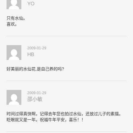
YO
只有水仙。
喜欢。
2009-01-29
HB
好美丽的水仙花,是自己养的吗?
2009-01-29
邵小敏
时间过得真快啊，记得去年您也拍过水仙，还放过儿子的素描。
眨眼就又是一年。祝福牛年平安，喜乐！！