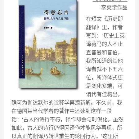
李奭学作品
在短文《历史即
翻译》里，作者
写到：“历史上英
译荷马的人不止
查普曼和普伯，
我所知道的其他
译者就不下五六
位，所译体式更
是变化多端，可
谓代有佳构出，
确可为伽达默尔的诠释学再添新解。不久前，我
在德国某当代学者的著作中还读到这样一段
话：‘古人的诗行不朽，译作却会与时俱化。虽然
如此，古人的诗行仍得因译作才能风华再现，所
以真正的翻译乃转世重生的轮回行为。’这里所