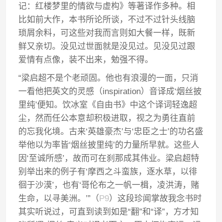
记：红楼梦里的情欲与虚构》等著译作多种。相
比如前大作，本书所论所谈，不过不过针头线脑
琐屑余料，可这些对我而言则如大餐一样，既新
鲜又亲切。没见过世面就是没见过。见没见过跟
爱情有点像，装不出来，勉强不得。
“梁启超不是个老顽固。他也有浪漫的一面，只消
一看他把英文的灵感（inspiration）音译成‘烟丝披
里纯’便知。饮冰室《自由书》中这个译词轻逸超
尘，然而任公本意却积极进取，视之为勇往直前
的忘我化境。古来‘英雄豪杰’与‘忠臣之士’的功名盛
举他以为率皆‘烟丝披里纯’的力量所早就。这些人
因‘至诚所感’，故而可在刹那成其伟业。梁启超特
别举出来的例子有‘摩西之斗蛮族，逐水草，以徘
徊于沙漠’，也有‘哥伦布之一帆一楫，凌洪涛，赌
生命，以寻美洲。’”（
P9
）这段珍闻掌故我念书时
其实听说过，可直到读到如是“翻”和“译”，方才知