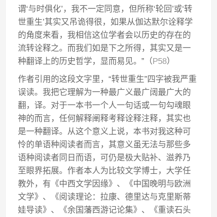
谓‘与时俱化’，我不一定同意，但所称‘轮回’或‘转
世重生’其实又吊诡得很，如果从伽达默尔诠释学
的角度来看，我相信这位学者会以历史的存在的
流转诠释之。而我们如是下之所得，其实又是一
种翻译上的历史哲学，显而易见。”（
P58
）
作者引用的这段文字里，“转世重生”四字被我严重
误读。我把它理解为一种最广义最广阔最广大的
翻，译。对于一本书一个人一句话或一句勾魂眼
神的而言，任何解释阐释考释诠释注释，其实也
是一种翻译。从这个意义上说，本书对我这种可
怜的单语种阅读者而言，其意义虽无法与那些多
语种阅读者同日而语，可仍是极大贴补、滋养乃
至眼界拓展。作者本人为比较文学博士，大学任
教外，有《中西文学因缘》、《中国晚明与欧洲
文学》、《阅读理论：拉康、德里达与克里斯蒂
娃导读》、《余国藩西游记论集》、《重读石头