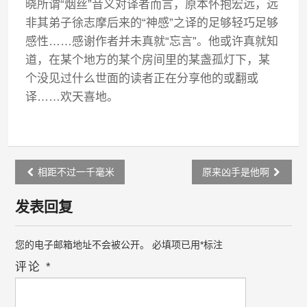
晓所谓“烟丝”音义对译者而言，原本怀抱宏远，远
非其弟子徐志摩后来的“神感”之译的足够轻巧足够
感性……感谢作者并未真就“忘言”。他或许真就知
道，在某个地方的某个房间里的某盏孤灯下，某
个没见过什么世面的读者正在分享他的或翻或
译……欢天喜地。
Post
相距不过一千毫米
原来凶手是他啊
navigation
发表回复
您的电子邮箱地址不会被公开。
必填项已用
*
标注
评论
*