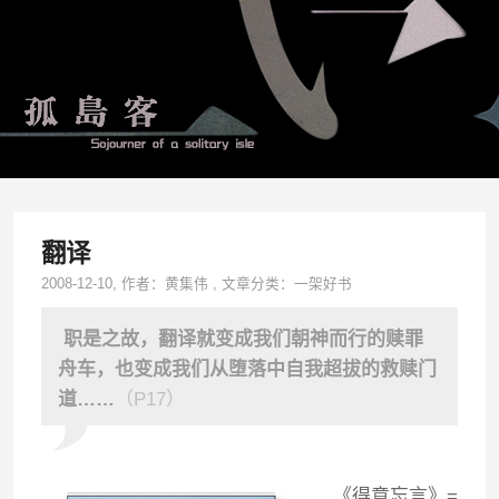
翻译
2008-12-10
, 作者：
黄集伟
,
文章分类：
一架好书
职是之故，翻译就变成我们朝神而行的赎罪
舟车，也变成我们从堕落中自我超拔的救赎门
道……
（P17）
《得意忘言》=