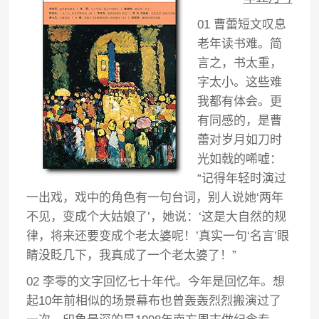
01 曹蕾短文叹息
老年读书难。简
言之，书太重，
字太小。这些难
我都有体会。更
有同感的，是曹
蕾对岁月如刀时
光如戟的唏嘘：
“记得年轻时演过
一出戏，戏中的角色有一句台词，别人说她‘两年
不见，变成个大姑娘了’，她说：‘这是大自然的规
律，将来还要变成个老太婆呢！’真实一句‘名言’眼
睛没眨几下，我真成了一个老太婆了！”
02 李零的文字回忆七十年代。今年是回忆年。想
起10年前相似的场景幕布也曾轰轰烈烈搬演过了