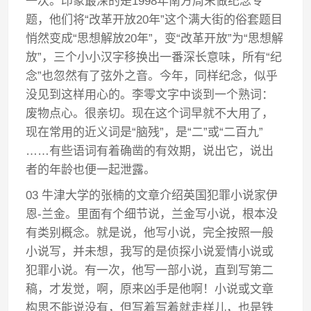
一次。印象最深的是1998年南方周末做纪念专
题，他们将“改革开放20年”这个满大街的俗套题目
悄然变成“思想解放20年”，变“改革开放”为“思想解
放”，三个小小汉字移换出一番深长意味，所有“纪
念”也忽然有了弦外之音。今年，同样纪念，似乎
没见到这样用心的。李零文字中谈到一个熟词：
废物点心。很亲切。现在这个词早就不大用了，
现在常用的近义词是“脑残”，是“二”或“二百九”
……有些语词有着确凿的有效期，说出它，说出
者的年龄也便一起泄露。
03 牛津大学的张楠的文章介绍英国犯罪小说家伊
恩-兰金。里面有个细节说，兰金写小说，根本没
有类别概念。就是说，他写小说，完全按照一般
小说写，并未想，我写的是侦探小说爱情小说或
犯罪小说。有一次，他写一部小说，直到写第二
稿，才发觉，啊，原来凶手是他啊！小说或文章
构思不能说没有，但写着写着就走样儿，也是铁