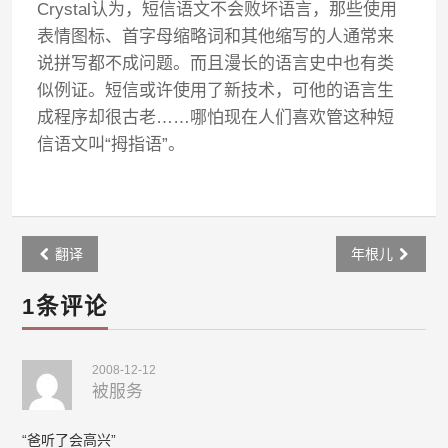
Crystal认为，短信语文不会败坏语言，那些使用
表情图标、首字母缩略词和其他缩写的人通常来
说拼写都不成问题。而且漫长的语言史中也有类
似例证。短信或许使用了新技术，可他的语言生
成程序却很古老……哪怕现在人们喜欢管这种短
信语文叫“拇指语”。
Post
翻译
年根儿
navigation
1条评论
2008-12-12
被服务
“爸听了会高兴”