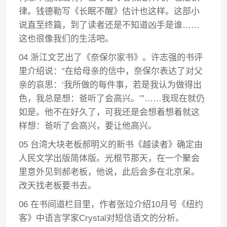
律。钱德勒写《长眠不醒》估计也这样。这部小
说直至终篇，到了读者还是不知道凶手是谁……
这也很像我们的生活吧。
04 浙江文艺出了《奈保尔家书》。许志强的书评
里介绍说：“在给母亲的信中，奈保尔表达了对父
亲的哀思：‘我所做的每件事，若是我认为做得出
色，我总是想：爸听了会高兴。’”……我现在就仍
如是。他不在好久了，可我还是会想着想着就这
样想：爸听了会高兴，要让他高兴。
05 台湾大块老板郝明义的新书《越读者》确定由
人民文学出版简体版。光棍节那天，在一个聚会
里意外见到郝老板，他说，此后会多在北京呆。
改天找老板要书去。
06 在书间道栏目里，作者张竝介绍10月号《纽约
客》中语言学家Crystal对短信语文的分析。