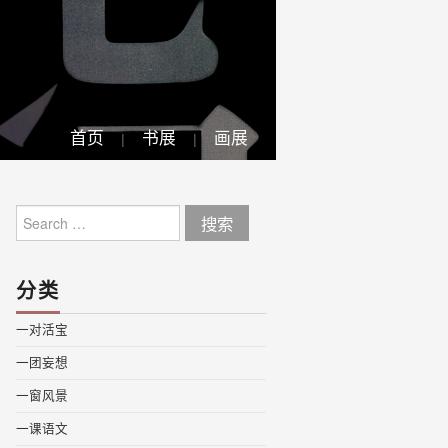
首页
书展
画展
Search
for:
分类
一对活宝
一团妄想
一窗风景
一课语文