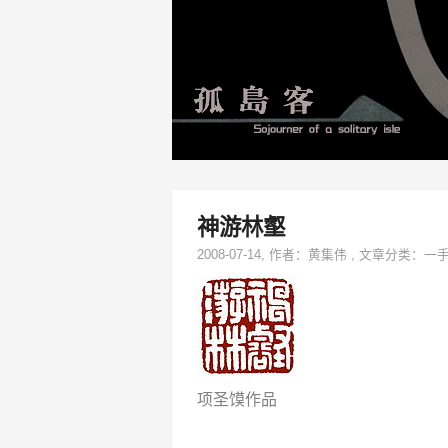
神游林壑
2008-07-14
, 作者：
黄集伟
,
文章分类：
一
项圣馍作品