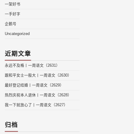
一架好书
一手好字
企鹅号
Uncategorized
近期文章
永远不及格丨一周语文（2631）
跟和平女士一般大丨一周语文（2630）
最好登记结婚丨一周语文（2629）
热烈庆祝本人退休丨一周语文（2628）
我一下就放心了丨一周语文（2627）
归档