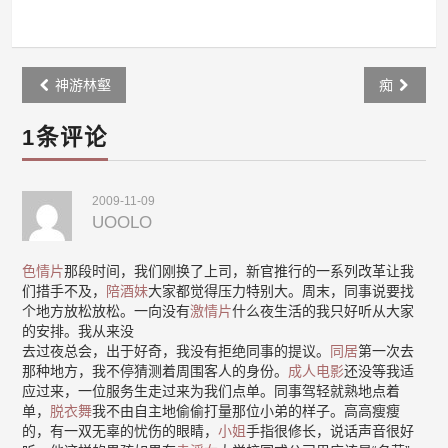
Post
神游林壑
痴
navigation
1条评论
2009-11-09
UOOLO
色情片
那段时间，我们刚换了上司，新官推行的一系列改革让我
们措手不及，
陪酒妹
大家都觉得压力特别大。周末，同事说要找
个地方放松放松。一向没有
激情片
什么夜生活的我只好听从大家
的安排。我从来没
去过夜总会，出于好奇，我没有拒绝同事的提议。
同居
第一次去
那种地方，我不停猜测着周围客人的身份。
成人电影
还没等我适
应过来，一位服务生走过来为我们点单。同事驾轻就熟地点着
单，
脱衣舞
我不由自主地偷偷打量那位小弟的样子。高高瘦瘦
的，有一双无辜的忧伤的眼睛，
小姐
手指很修长，说话声音很好