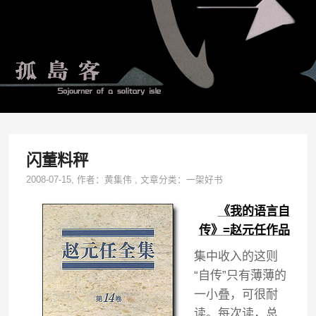
闪董料秤
2008-07-15
, 作者：
黄集伟
,
文章分类：
一架好书
《我的语言自
传》=赵元任作品
集中收入的这则
“自传”只有薄薄的
一小叠，可很耐
读。每次读，总