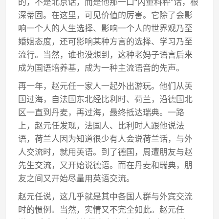
的，不是北京话，而是他那一口“闪董料秤”话，根
深蒂固。在这里，可见价值的厉害。它除了会影
响一个人的人生选择、影响一个人的世界观乃至
婚姻态度，还可影响某种方言的选择、学习乃至
流行。当然，谁也没想到，这种老妈子语言后来
成为国语培养基，成为一种主流语音的先声。
再一年，赵元任一家人一起外出游玩。他们从英
国过海，自法国东北经比利时、荷兰，沿德国北
区一直到丹麦，再过海，最终抵达瑞典。一路
上，赵元任发现，法国人、比利时人跟他说法
语，荷兰人因为知道很少有人会说荷兰话，与外
人交流时，就用英语。到了德国，周遭朋友与赵
先生交流，又开始说德语。而在丹麦和瑞典，朋
友之间又开始尽量用英语交流。
赵元任说，这几乎就是其中各国人群与外宾交流
时的惯例。当然，实情又不完全如此。赵元任