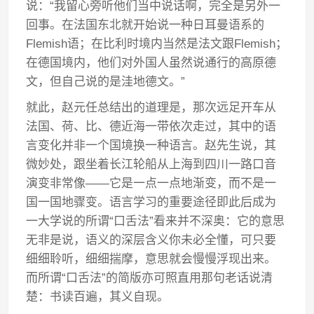
说：“我留心旁听他们当中说话啊，完全是另外一
回事。在法国东北就开始说一种日耳曼语系的
Flemish语；在比利时境内当然是法文跟Flemish；
在德国境内，他们对外国人虽然说通行的高原德
文，但自己说的是洼地德文。”
就此，赵元任总结出的道理是，那次远足开车从
法国、荷、比、德近海一带依次走过，其中的语
言变化并非一个国境换一种语言。赵先生说，其
微妙处，跟坐着长江轮船从上海到四川一路口音
演变非常像——它是一点一点地渐变，而不是一
国一国地骤变。语言学习的重要途径即此后成为
一大学说的所谓“口舌法”看来并不深奥：它的意思
无非是说，语义的深层含义你未必全懂，可只要
细细聆听，细细揣摩，意思就会慢慢浮现出来。
而所谓“口舌法”的简版亦可照直用那句老话说清
楚：书读百遍，其义自现。