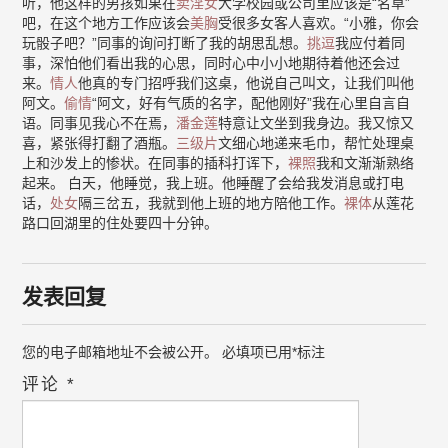
听，他这样的男孩如果在
卖淫女
大学校园或公司里应该是“名草”
吧，在这个地方工作应该会
美胸
受很多女客人喜欢。“小雅，你会
玩骰子吧？”同事的询问打断了我的胡思乱想。
挑逗
我应付着同
事，深怕他们看出我的心思，同时心中小小地期待着他还会过
来。
情人
他真的专门招呼我们这桌，他说自己叫文，让我们叫他
阿文。
偷情
“阿文，好有气质的名字，配他刚好”我在心里自言自
语。同事见我心不在焉，
潘金莲
特意让文坐到我身边。我又惊又
喜，紧张得打翻了酒瓶。
三级片
文细心地递来毛巾，帮忙处理桌
上和沙发上的惨状。在同事的插科打诨下，
裸照
我和文渐渐熟络
起来。 白天，他睡觉，我上班。他睡醒了会给我发消息或打电
话，
处女
隔三岔五，我就到他上班的地方陪他工作。
裸体
从莲花
路口回湖里的住处要四十分钟。
发表回复
您的电子邮箱地址不会被公开。
必填项已用
*
标注
评论
*