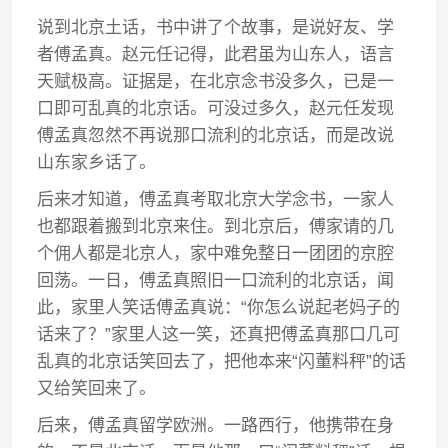
说到北京土话，书中讲了个故事，是说好友、学
者傅孟真。赵元任记得，此君虽为山东人，语言
天赋极高。证据是，在北京念书没多久，已是一
口即可乱真的北京话。可没过多久，赵元任发现
傅孟真忽然不再说那口流利的北京话，而是改说
山东家乡话了。
后来才知道，傅孟真考取北京大学念书，一家人
也都跟着搬到北京来住。到北京后，傅家请的几
个佣人都是北京人，家中难免整日一团团的京腔
回荡。一日，傅孟真照旧一口流利的北京话，闻
此，家里人笑话傅孟真说：“你怎么说起老妈子的
话来了？”家里人这一笑，还真把傅孟真那口几可
乱真的北京话笑回去了，把他本来“闪董料秤”的话
又给笑回来了。
后来，傅孟真留学欧洲。一路西行，他携带在身