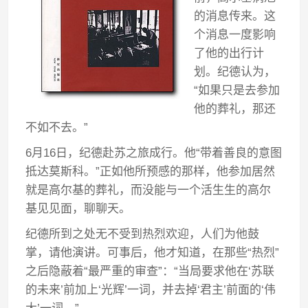
的消息传来。这
个消息一度影响
了他的出行计
划。纪德认为，
“如果只是去参加
他的葬礼，那还
不如不去。”
6月16日，纪德赴苏之旅成行。他“带着善良的意图
抵达莫斯科。”正如他所预感的那样，他参加居然
就是高尔基的葬礼，而没能与一个活生生的高尔
基见见面，聊聊天。
纪德所到之处无不受到热烈欢迎，人们为他鼓
掌，请他演讲。可事后，他才知道，在那些“热烈”
之后隐蔽着“最严重的审查”：“当局要求他在‘苏联
的未来’前加上‘光辉’一词，并去掉‘君主’前面的‘伟