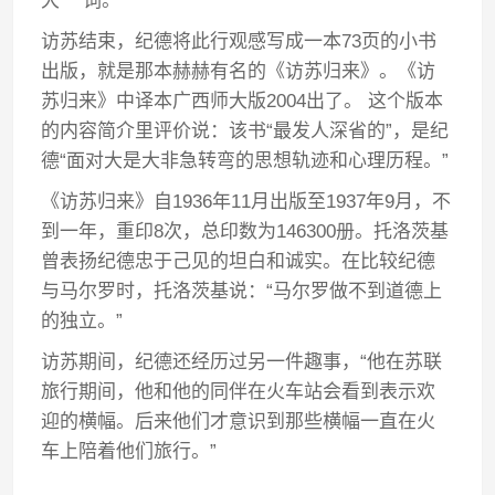
大’一词。”
访苏结束，纪德将此行观感写成一本73页的小书
出版，就是那本赫赫有名的《访苏归来》。《访
苏归来》中译本广西师大版2004出了。 这个版本
的内容简介里评价说：该书“最发人深省的”，是纪
德“面对大是大非急转弯的思想轨迹和心理历程。”
《访苏归来》自1936年11月出版至1937年9月，不
到一年，重印8次，总印数为146300册。托洛茨基
曾表扬纪德忠于己见的坦白和诚实。在比较纪德
与马尔罗时，托洛茨基说：“马尔罗做不到道德上
的独立。”
访苏期间，纪德还经历过另一件趣事，“他在苏联
旅行期间，他和他的同伴在火车站会看到表示欢
迎的横幅。后来他们才意识到那些横幅一直在火
车上陪着他们旅行。”