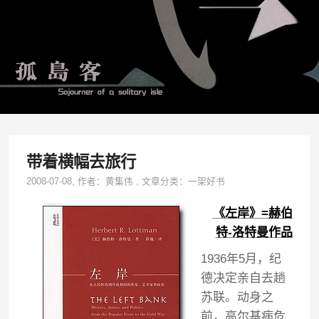
带着横幅去旅行
2008-07-08
, 作者：
黄集伟
,
文章分类：
一架好书
《左岸》=赫伯
特-洛特曼作品
1936年5月，纪
德决定亲自去趟
苏联。动身之
前，高尔基病危