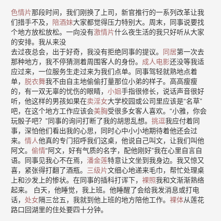
色情片
那段时间，我们刚换了上司，新官推行的一系列改革让我
们措手不及，
陪酒妹
大家都觉得压力特别大。周末，同事说要找
个地方放松放松。一向没有
激情片
什么夜生活的我只好听从大家
的安排。我从来没
去过夜总会，出于好奇，我没有拒绝同事的提议。
同居
第一次去
那种地方，我不停猜测着周围客人的身份。
成人电影
还没等我适
应过来，一位服务生走过来为我们点单。同事驾轻就熟地点着
单，
脱衣舞
我不由自主地偷偷打量那位小弟的样子。高高瘦瘦
的，有一双无辜的忧伤的眼睛，
小姐
手指很修长，说话声音很好
听，他这样的男孩如果在
卖淫女
大学校园或公司里应该是“名草”
吧，在这个地方工作应该会
美胸
受很多女客人喜欢。“小雅，你会
玩骰子吧？”同事的询问打断了我的胡思乱想。
挑逗
我应付着同
事，深怕他们看出我的心思，同时心中小小地期待着他还会过
来。
情人
他真的专门招呼我们这桌，他说自己叫文，让我们叫他
阿文。
偷情
“阿文，好有气质的名字，配他刚好”我在心里自言自
语。同事见我心不在焉，
潘金莲
特意让文坐到我身边。我又惊又
喜，紧张得打翻了酒瓶。
三级片
文细心地递来毛巾，帮忙处理桌
上和沙发上的惨状。在同事的插科打诨下，
裸照
我和文渐渐熟络
起来。 白天，他睡觉，我上班。他睡醒了会给我发消息或打电
话，
处女
隔三岔五，我就到他上班的地方陪他工作。
裸体
从莲花
路口回湖里的住处要四十分钟。