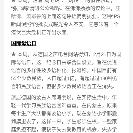
★ 本周，沿着“周老虎”、“刘羚羊”的惯性轨迹，
“张飞鸽”滑进公众视野。在沸沸扬扬的议论中，
庄
哈佛、黄耶鲁
的上面这句评语简明扼要。这种“PS
新闻假照”的批发式曝光令人不安。它意味着一个
潜伏巨大危机正浮出水面。
国际母语日
★ 本周，从德国之声电台网站得知，2月21日为国
际母语日，这一纪念日由联合国设立，旨在促进
语言的多样性及多语种化。报道称，中国目前有
55个少数民族，人口超过1亿，有超过过130种方
言和民族语言，但很多少数民族语言正在消失。
旅居德国的蒙古人席海明说，在实际生活中，年
轻一代学习民族语言困难重重，在内蒙古，原来
每个生产大队都有蒙语小学，现在蒙语小学都搬
到旗里去了，这样一来，学生必须住校，一些家
庭负担不起，使孩子失去受教育的机会，失去学