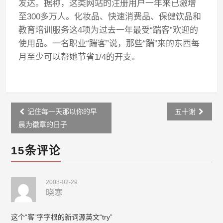
发达。据称，这类网站的注册用户一年来已激增
至300多万人。化妆品、快速消费品、保健饮品和
教育培训服务这4项为过去一年最受“踹客”欢迎的
使用品。一名职业“踹客”说，那些“踹”来的东西每
月至少可以帮她节省1/4的开支。
Post
记住每一天那以你的早
五十谢
navigation
晨为徽章的日子
15条评论
2008-02-29
晓寒
这个“客”字字根的新词源英文“try”