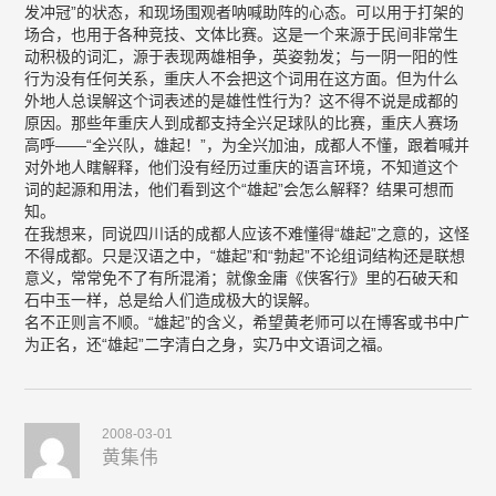
发冲冠”的状态，和现场围观者呐喊助阵的心态。可以用于打架的
场合，也用于各种竞技、文体比赛。这是一个来源于民间非常生
动积极的词汇，源于表现两雄相争，英姿勃发；与一阴一阳的性
行为没有任何关系，重庆人不会把这个词用在这方面。但为什么
外地人总误解这个词表述的是雄性性行为？这不得不说是成都的
原因。那些年重庆人到成都支持全兴足球队的比赛，重庆人赛场
高呼——“全兴队，雄起！”，为全兴加油，成都人不懂，跟着喊并
对外地人瞎解释，他们没有经历过重庆的语言环境，不知道这个
词的起源和用法，他们看到这个“雄起”会怎么解释？结果可想而
知。
在我想来，同说四川话的成都人应该不难懂得“雄起”之意的，这怪
不得成都。只是汉语之中，“雄起”和“勃起”不论组词结构还是联想
意义，常常免不了有所混淆；就像金庸《侠客行》里的石破天和
石中玉一样，总是给人们造成极大的误解。
名不正则言不顺。“雄起”的含义，希望黄老师可以在博客或书中广
为正名，还“雄起”二字清白之身，实乃中文语词之福。
2008-03-01
黄集伟