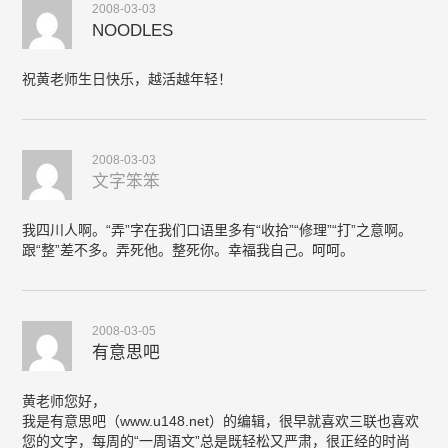
2008-03-03
NOODLES
祝黄老师生日快乐，越活越年轻！
2008-03-03
文字笨笨
我四川人啊。“弄”字在我们口语里多有“收拾”“修理”“打”之意啊。
跟“整”差不多。弄死他。整死你。幸福我自己。呵呵。
2008-03-05
有意思吧
黄老师您好，
我是有意思吧（www.u148.net）的编辑，很早就喜欢三联也喜欢
您的文字，每周的“一周语文”总是既轻松又严肃，很正经的时尚