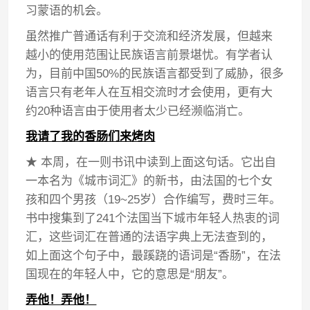
习蒙语的机会。
虽然推广普通话有利于交流和经济发展，但越来
越小的使用范围让民族语言前景堪忧。有学者认
为，目前中国50%的民族语言都受到了威胁，很多
语言只有老年人在互相交流时才会使用，更有大
约20种语言由于使用者太少已经濒临消亡。
我请了我的香肠们来烤肉
★ 本周，在一则书讯中读到上面这句话。它出自
一本名为《城市词汇》的新书，由法国的七个女
孩和四个男孩（19~25岁）合作编写，费时三年。
书中搜集到了241个法国当下城市年轻人热衷的词
汇，这些词汇在普通的法语字典上无法查到的，
如上面这个句子中，最蹊跷的语词是“香肠”，在法
国现在的年轻人中，它的意思是“朋友”。
弄他！弄他！