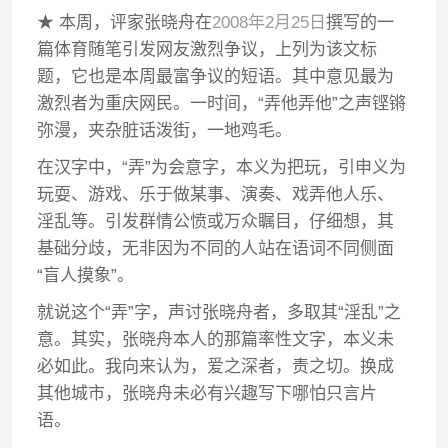
★ 本周，评家张晓舟在
2008年2月25日
撰写的一
篇体育随笔引发网友激烈争议，上列为该文标
题，它也是本周最富争议的短语。其中意见最为
激烈者为重庆网民。一时间，“弄他弄他”之声铿锵
弥漫，夹杂脏话泼街，一地鸡毛。
在汉字中，“弄”为会意字，本义为把玩，引申义为
玩耍、游戏、乐于做某事、演奏、戏弄他人乐、
淫乱等。引发群情公愤或万众瞩目，仔细想，其
基础分歧，无非因为不同的人站在语词不同侧面
“盲人摸象”。
就说这个“弄”字，声讨张晓舟者，多取其“淫乱”之
意。其实，张晓舟本人的那篇率性文字，本义未
必如此。我向来认为，爱之深者，责之切。换成
其他城市，张晓舟未必有兴趣写下哪怕只言片
语。