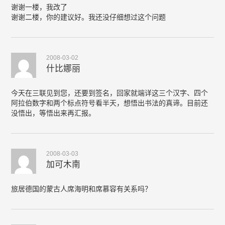
谢谢一楼，我改了
谢谢二楼，你的建议好。我还没仔细想过这个问题
2008-03-02
什比娜丽
今天在三联见到您，还要到签名，回家就端详这三个汉字、四个
阿拉伯数字和两个标点符号看半天，想悟出书法的真谛。目前还
没悟出，等悟出来再汇报。
2008-03-03
加可木南
旅居德国的蒙古人席海明和席慕容有关系吗？