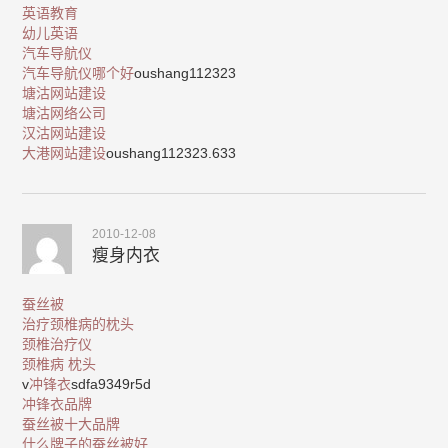
英语教育
幼儿英语
汽车导航仪
汽车导航仪哪个好
oushang112323
塘沽网站建设
塘沽网络公司
汉沽网站建设
大港网站建设
oushang112323.633
2010-12-08
瘦身内衣
蚕丝被
治疗颈椎病的枕头
颈椎治疗仪
颈椎病 枕头
v
冲锋衣
sdfa9349r5d
冲锋衣品牌
蚕丝被十大品牌
什么牌子的蚕丝被好