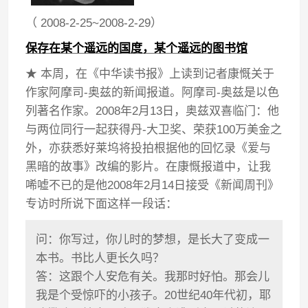
（ 2008-2-25~2008-2-29）
保存在某个遥远的国度，某个遥远的图书馆
★ 本周，在《中华读书报》上读到记者康慨关于
作家阿摩司-奥兹的新闻报道。阿摩司-奥兹是以色
列著名作家。2008年2月13日，奥兹双喜临门：他
与两位同行一起获得丹-大卫奖、荣获100万美金之
外，亦获悉好莱坞将投拍根据他的回忆录《爱与
黑暗的故事》改编的影片。在康慨报道中，让我
唏嘘不已的是他2008年2月14日接受《新闻周刊》
专访时所说下面这样一段话：
问：你写过，你儿时的梦想，是长大了变成一
本书。书比人更长久吗？
答：这跟个人安危有关。我那时好怕。那会儿
我是个受惊吓的小孩子。20世纪40年代初，耶