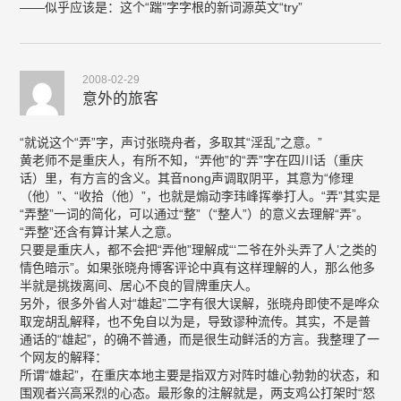
——似乎应该是：这个“踹”字字根的新词源英文“try”
2008-02-29
意外的旅客
“就说这个“弄”字，声讨张晓舟者，多取其“淫乱”之意。”
黄老师不是重庆人，有所不知，“弄他”的“弄”字在四川话（重庆
话）里，有方言的含义。其音nong声调取阴平，其意为“修理
（他）”、“收拾（他）”，也就是煽动李玮峰挥拳打人。“弄”其实是
“弄整”一词的简化，可以通过“整”（“整人”）的意义去理解“弄”。
“弄整”还含有算计某人之意。
只要是重庆人，都不会把“弄他”理解成“‘二爷在外头弄了人’之类的
情色暗示”。如果张晓舟博客评论中真有这样理解的人，那么他多
半就是挑拨离间、居心不良的冒牌重庆人。
另外，很多外省人对“雄起”二字有很大误解，张晓舟即使不是哗众
取宠胡乱解释，也不免自以为是，导致谬种流传。其实，不是普
通话的“雄起”，的确不普通，而是很生动鲜活的方言。我整理了一
个网友的解释：
所谓“雄起”，在重庆本地主要是指双方对阵时雄心勃勃的状态，和
围观者兴高采烈的心态。最形象的注解就是，两支鸡公打架时“怒