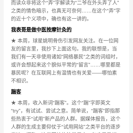
而读众非将这个“弄”字解读为“二爷在外头弄了人”
之类的情色暗示，也真无可奈何……在这个“弄”字
的近十个义项中，确也有这一讲的。
我表哥是做中医按摩针灸的
★ 本周，球星姚明骨伤引发网友关注。在一位网
友的留言里，我抄下上面这句。我的联想是，当
我们有一天非使用诸如”网络暴民”之类的词组时，
或许会想起来这个貌似平常的“留言”……哪里都是
暴民呢？在互联网上有温情也有关爱——哪怕素
不相识。
踹客
★ 本周，收入新词“踹客”。这个“踹”字即英文
“try”，有试试、尝试之意。简单说，“踹客”即指那
些热衷于“试用”新产品的人群。据媒体报告，这个
人群的生成主要仰仗于“试用网站”之类平台的逐步