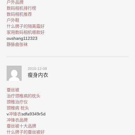
户外品牌
数码相机排行榜
数码相机推荐
户外鞋
什么牌子的隔离霜好
家用数码相机哪款好
oushang112323
静脉曲张袜
2010-12-08
瘦身内衣
蚕丝被
治疗颈椎病的枕头
颈椎治疗仪
颈椎病 枕头
v
冲锋衣
sdfa9349r5d
冲锋衣品牌
蚕丝被十大品牌
什么牌子的蚕丝被好