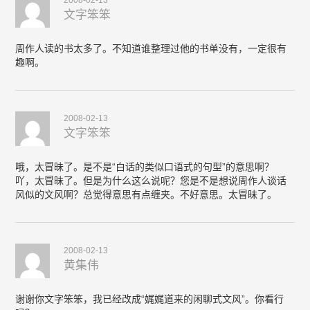
2008-02-13
文字笨笨
周作人读的书太多了。不知道谁整理过他的书单没有，一定很有
趣啊。
2008-02-13
文字笨笨
哦，太冒昧了。是不是“白话的类似口语式的句型”的意思啊？
吖，太冒昧了。但是为什么这么说呢？您是不是想说周作人谈话
风似的文风啊？总觉得意思有点缠夹。不好意思。太冒昧了。
2008-02-13
黄集伟
谢谢你文字笨笨，我已经改成“娓娓道来的闲聊式文风”。你看行