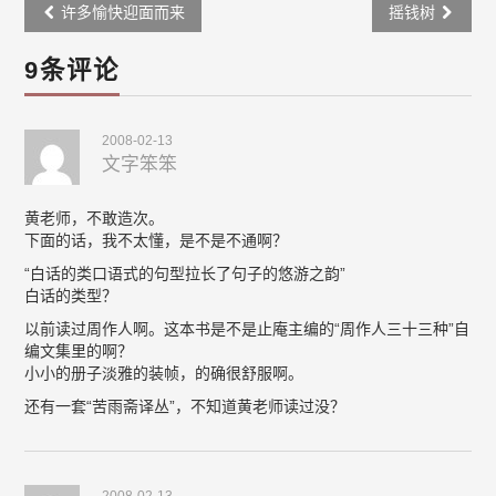
Post
许多愉快迎面而来
摇钱树
navigation
9条评论
2008-02-13
文字笨笨
黄老师，不敢造次。
下面的话，我不太懂，是不是不通啊？
“白话的类口语式的句型拉长了句子的悠游之韵”
白话的类型？
以前读过周作人啊。这本书是不是止庵主编的“周作人三十三种”自
编文集里的啊？
小小的册子淡雅的装帧，的确很舒服啊。
还有一套“苦雨斋译丛”，不知道黄老师读过没？