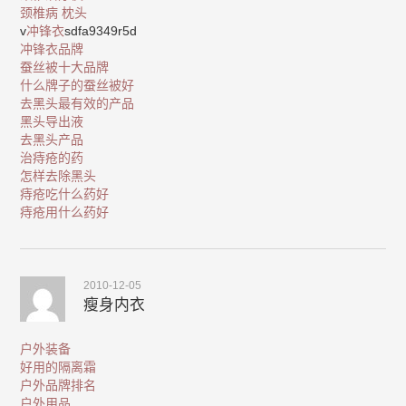
颈椎病 枕头
v
冲锋衣
sdfa9349r5d
冲锋衣品牌
蚕丝被十大品牌
什么牌子的蚕丝被好
去黑头最有效的产品
黑头导出液
去黑头产品
治痔疮的药
怎样去除黑头
痔疮吃什么药好
痔疮用什么药好
2010-12-05
瘦身内衣
户外装备
好用的隔离霜
户外品牌排名
户外用品