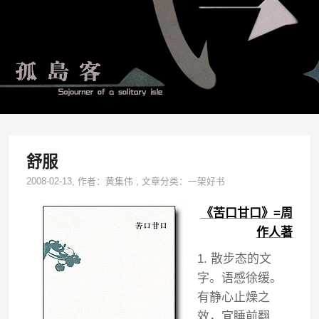
舒服
2008-02-13
, 作者：
黄集伟
,
文章分类：
一架好书
《苦口甘口》=周
作人著
1. 散步态的文
字。语感徐缓。
有静心止燥之
效，宜睡前翻