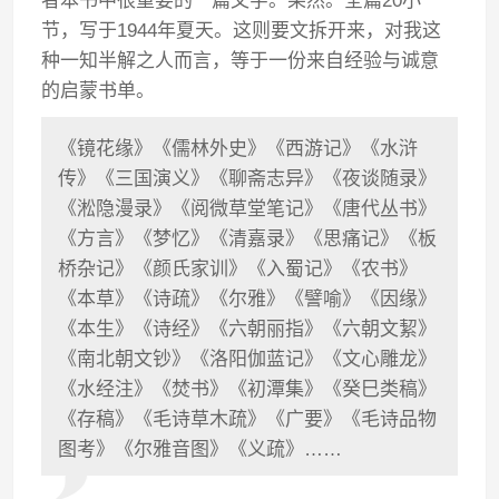
者本书中很重要的一篇文字。果然。全篇20小
节，写于1944年夏天。这则要文拆开来，对我这
种一知半解之人而言，等于一份来自经验与诚意
的启蒙书单。
《镜花缘》《儒林外史》《西游记》《水浒
传》《三国演义》《聊斋志异》《夜谈随录》
《淞隐漫录》《阅微草堂笔记》《唐代丛书》
《方言》《梦忆》《清嘉录》《思痛记》《板
桥杂记》《颜氏家训》《入蜀记》《农书》
《本草》《诗疏》《尔雅》《譬喻》《因缘》
《本生》《诗经》《六朝丽指》《六朝文絜》
《南北朝文钞》《洛阳伽蓝记》《文心雕龙》
《水经注》《焚书》《初潭集》《癸巳类稿》
《存稿》《毛诗草木疏》《广要》《毛诗品物
图考》《尔雅音图》《义疏》……