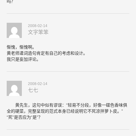
吗？
2008-02-14
文字笨笨
惭愧，惭愧啊。
黄老师遣词造句肯定有自己的考虑和设计。
我只是妄加评论。
2008-02-14
七七
黄先生，这句中似有谬误：“轻易不分段，好像一碟色香味俱
全的硬菜，完整呈现的范式本身已经说明它不死凉拌萝卜皮。”
“死”是否应为“是”？