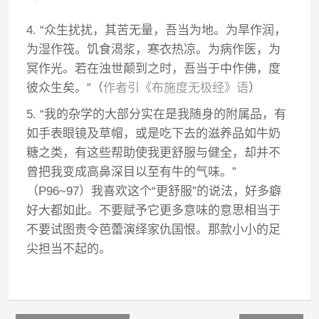
4. “众生扰扰，其苦无量，吾当为地。为旱作润，
为湿作筏。饥食渴浆，寒衣热凉。为病作医，为
冥作光。若在浊世颠到之时，吾当于中作佛，度
彼众生矣。”（
作者引《布施度无极经》语
）
5. “我的杂学的大部分实在是我随身的附属品，有
如手表眼镜及草帽，或是吃下去的滋养品如牛奶
糖之类，有这些帮助使我更舒服与健全，却并不
曾把我变成高鼻深目以至有牛的气味。”
（P96~97）我喜欢这个“更舒服”的说法，好多癖
好大都如此。不要赋予它更多意味的意思相当于
不要试图责令芭蕾演绎家仇国恨。那款小小的足
尖担当不起的。