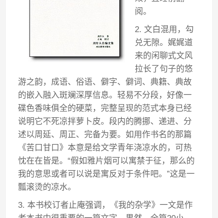
阅。
2. 文白混用，勾
兑无隙。娓娓道
来的闲聊式文风
拉长了句子的悠
游之韵，成语、俗语、僻字、僻词、典籍、典故
的嵌入融入斑斓深厚信息。轻易不分段，好像一
碟色香味俱全的硬菜，完整呈现的范式本身已经
说明它不死凉拌萝卜皮。段内的腾挪、递进、分
述以周延、周正、完备为要。如用作书名的那篇
《苦口甘口》本意是给文学青年浇凉水的，可热
忱在在皆是。“假如雅片烟可以寓禁于征，那么的
我的意思或者可以说是寓反对于条件吧。”这是一
瓢滚烫的凉水。
3. 本书校订者止庵强调，《我的杂学》一文是作