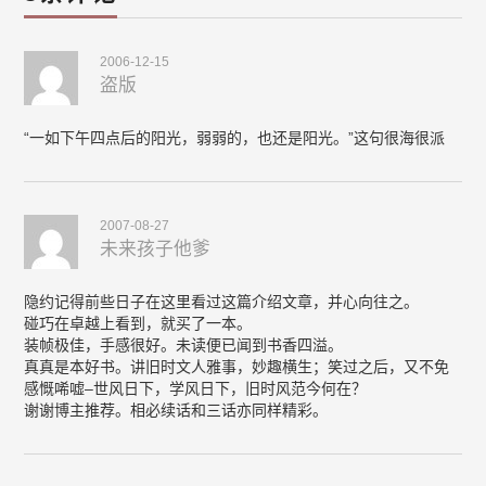
2006-12-15
盗版
“一如下午四点后的阳光，弱弱的，也还是阳光。”这句很海很派
2007-08-27
未来孩子他爹
隐约记得前些日子在这里看过这篇介绍文章，并心向往之。
碰巧在卓越上看到，就买了一本。
装帧极佳，手感很好。未读便已闻到书香四溢。
真真是本好书。讲旧时文人雅事，妙趣横生；笑过之后，又不免
感慨唏嘘–世风日下，学风日下，旧时风范今何在？
谢谢博主推荐。相必续话和三话亦同样精彩。