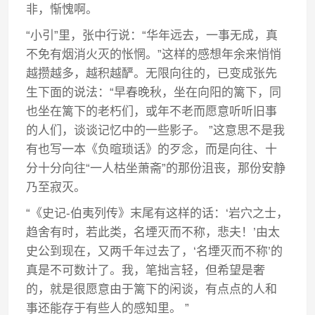
非，惭愧啊。
“小引”里，张中行说：“华年远去，一事无成，真
不免有烟消火灭的怅惘。”这样的感想年余来悄悄
越攒越多，越积越酽。无限向往的，已变成张先
生下面的说法：“早春晚秋，坐在向阳的篱下，同
也坐在篱下的老朽们，或年不老而愿意听听旧事
的人们，谈谈记忆中的一些影子。 ”这意思不是我
有也写一本《负暄琐话》的歹念，而是向往、十
分十分向往“一人枯坐萧斋”的那份沮丧，那份安静
乃至寂灭。
“《史记-伯夷列传》末尾有这样的话：‘岩穴之士，
趋舍有时，若此类，名堙灭而不称，悲夫！’由太
史公到现在，又两千年过去了，‘名堙灭而不称’的
真是不可数计了。我，笔拙言轻，但希望是奢
的，就是很愿意由于篱下的闲谈，有点点的人和
事还能存于有些人的感知里。 ”