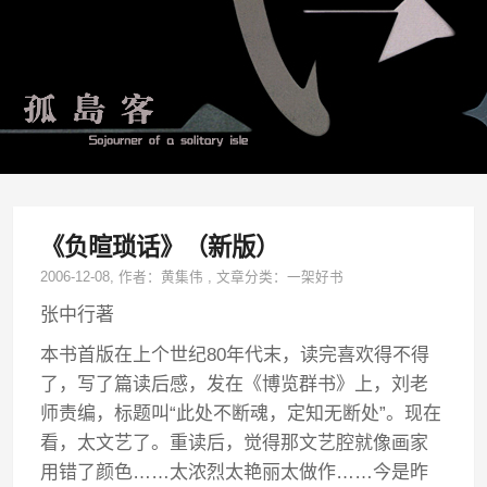
《负暄琐话》（新版）
2006-12-08
, 作者：
黄集伟
,
文章分类：
一架好书
张中行著
本书首版在上个世纪80年代末，读完喜欢得不得
了，写了篇读后感，发在《博览群书》上，刘老
师责编，标题叫“此处不断魂，定知无断处”。现在
看，太文艺了。重读后，觉得那文艺腔就像画家
用错了颜色……太浓烈太艳丽太做作……今是昨