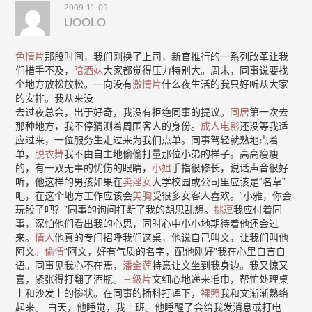
2009-11-09
UOOLO
色情片
那段时间，我们刚换了上司，新官推行的一系列改革让我
们措手不及，
陪酒妹
大家都觉得压力特别大。周末，同事说要找
个地方放松放松。一向没有
激情片
什么夜生活的我只好听从大家
的安排。我从来没
去过夜总会，出于好奇，我没有拒绝同事的提议。
同居
第一次去
那种地方，我不停猜测着周围客人的身份。
成人电影
还没等我适
应过来，一位服务生走过来为我们点单。同事驾轻就熟地点着
单，
脱衣舞
我不由自主地偷偷打量那位小弟的样子。高高瘦瘦
的，有一双无辜的忧伤的眼睛，
小姐
手指很修长，说话声音很好
听，他这样的男孩如果在
卖淫女
大学校园或公司里应该是“名草”
吧，在这个地方工作应该会
美胸
受很多女客人喜欢。“小雅，你会
玩骰子吧？”同事的询问打断了我的胡思乱想。
挑逗
我应付着同
事，深怕他们看出我的心思，同时心中小小地期待着他还会过
来。
情人
他真的专门招呼我们这桌，他说自己叫文，让我们叫他
阿文。
偷情
“阿文，好有气质的名字，配他刚好”我在心里自言自
语。同事见我心不在焉，
潘金莲
特意让文坐到我身边。我又惊又
喜，紧张得打翻了酒瓶。
三级片
文细心地递来毛巾，帮忙处理桌
上和沙发上的惨状。在同事的插科打诨下，
裸照
我和文渐渐熟络
起来。 白天，他睡觉，我上班。他睡醒了会给我发消息或打电