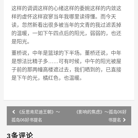
这样的调调这样的心绪这样的委婉这样的内敛这
样的虚怀这样寂寥当年我哪里读得懂。而今天
读，忽然新看出很多被当年的文青的我过滤丢掉
的温暖，一如下午四点后的阳光，弱弱的，也还
是阳光。
董桥说，中年是篮球的下半场。董桥还说，中年
是想法比精子多……可有时候，中午的阳光被屋
子前的那两幢高楼遮过去，我们晒到的，已直接
是下午的光，橘红色，也温暖。
Post
《反思肯尼迪王朝》～
《影响的焦虑》～孤岛06好
navigation
孤岛06好书提名
书提名
3条评论