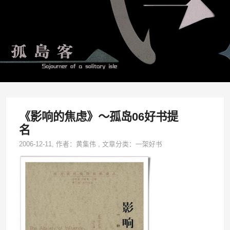
《影响的焦虑》～孤岛06好书提
名
2006-12-11
, 作者：
黄集伟
,
文章分类：
一架好书