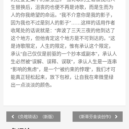
生替换后，沮丧的也便不再是诗歌，而是生而为
人的你我绝望的命运。“我不介意你是我的影子，
因为我也不过是别人的影子”……这样的话用作者
收尾处的话说就是：“奔波了三天三夜的他到达了
这个地方，但他肯定这个地方是不可到达的。”这
是诗歌限定，人生的限定，惟有承认这个限定，
承认“自己仅仅是前驱的一个抄本或副本”，承认人
生必然被“误解、误释、误联”，承认人生是一连串
“影响的焦虑”，是一个“被约束的悖理”，我们才可
能真正轻松起来，放下包袱，让自我在卑微里绿
出一点淡淡的颜色。
Post
《负暄琐话》（新版）
《斯蒂芬金谈创作》
navigation