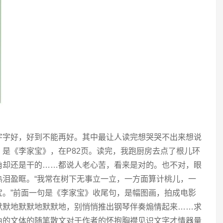
字字好，好到不能再好。其中最让人读完想哭哭不出来想说
是《李家宝》，在P82页。读完，我跑厨房去点了根儿环
角却还是干的……都说人老心苦，看来是对的。也不对，眼
热泪盈眶。“我常在树下无事立一立，一方面算计桃儿，一
宝。”前面一句是《李家宝》收尾句，是幅图画，拍成电影
默默地默默地默默地，别悄悄推出钢琴伴奏煽情起来……求
由的文体的随笔散文对于作者的怀抱胸襟见识文字才情器量