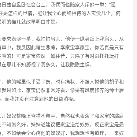
终日独自盘卧在窗台上，我偶而也随家人斥他一举：“孤
现在是怎样的世情，能让我全心而终相待的人实没几个，何
聪明的猫儿就改早明白才是。
众要求表演一番，我拍拍肩头，他便一纵身跃上我肩头，从
奇声中，我反因此暗生悲凉，李家宝李家宝，你若真是只有
使唤的！可是家宝依然一如往昔，只除了有时跟托托玩打一
眼在那儿不知凝视了我多久，让我隐隐生惧。
了，他的嘴里似乎受了伤，时有痛状，不准人摸他的胡子和
但就是如此，家宝仍然非常好看，像是有风度修养的绅士唇
号。而我并没有注意到他的日益消瘦。
女儿奴奴整晚上皆猫不释手，自然我也表演了和家宝的跳肩
的不知怎么好，妹妹遂建议把家宝送给奴奴，反正家宝是最
落，不如给会全心疼他的奴奴好，我想想也有道理，一来奴