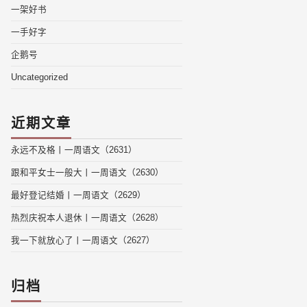
一架好书
一手好字
企鹅号
Uncategorized
近期文章
永远不及格丨一周语文（2631）
跟和平女士一般大丨一周语文（2630）
最好登记结婚丨一周语文（2629）
热烈庆祝本人退休丨一周语文（2628）
我一下就放心了丨一周语文（2627）
归档