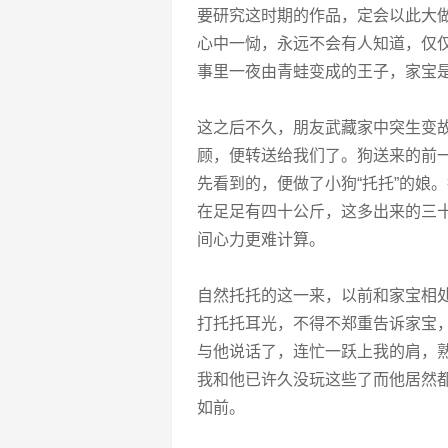
要研究这时期的作品，定会以此大
心中一恸，永远不会有人知道，仅
事里一夜由青蛙变成的王子，家宝
这之后不久，朋友武藏家中突生变故
顾，便转送给我们了。狗送来的前
先看到的，便做了小狗“托托”的娘
在足足有四十公斤，这多出来的三
间心力更难计算。
自然托托的这一来，以前和家宝相
打托托耳光，不得不郑重告诉家宝
与他说话了，连忙一跃上我的肩，熟
我和他已许久没玩这些了而他居然
如前。