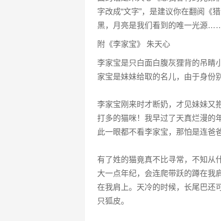
字改成“文字”，是建议你在翻阅《
黑，月亮是我们看到的唯一光源……
附《李家宝》 朱天心
李家宝是只白面白腹灰狸背的吊睛
家宝是妹妹给取的名儿，由于身份
李家宝刚来时才断奶，才见妹妹又
打多的猫咪！我早过了天真烂漫的
此一眼都不看李家宝，那怕是连爸
有了姓的猫竟真不比寻常，不知从
大一点年纪，会连爬带跃的蹲在我
在我肩上。天冷的时候，长尾巴还
只狐皮。