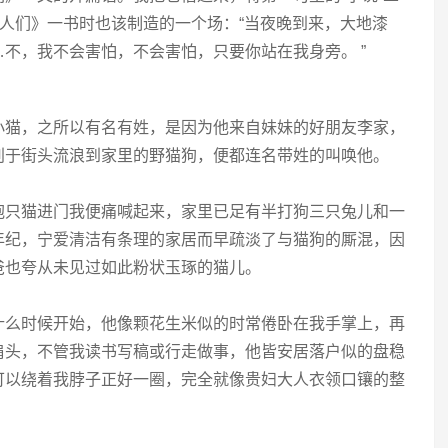
猎人们》一书时也该制造的一个场：“当夜晚到来，大地漆
不，我不会害怕，不会害怕，只要你站在我身旁。 ”
小猫，之所以有名有姓，是因为他来自妹妹的好朋友李家，
别于街头流浪到家里的野猫狗，便都连名带姓的叫唤他。
抱只猫进门我便痛喊起来，家里已足有半打狗三只兔儿和一
年纪，宁爱清洁有条理的家居而早疏淡了与猫狗的厮混，因
爸也夸从未见过如此粉状玉琢的猫儿。
什么时候开始，他像颗花生米似的时常倦卧在我手掌上，再
肩头，不管我读书写稿或行走做事，他皆安居落户似的盘稳
可以绕着我脖子正好一圈，完全就像贵妇大人衣领口镶的整