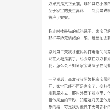
奴果真是真正爱猫，非如其它小孩
至于家宝的要生离此——到底是猫
答应了奴奴。
临走时找装猫的纸箱绳子，家宝已
那样平静无情绪的一眼，我荒忙逃
忍到第二天我才催妈妈打电话问问
现在大概是累了，也会歇在奴奴和
我，怎么会不知道家宝满屋子在问
一星期后，商禽叔叔阿姨把家宝带
开，家宝已经不再是家宝了，瘦脏
走到屋外去，那时外面下着冷雨，
着他呆坐的背影，知道这几天里他
想的猫，可是我对他做下无可弥补