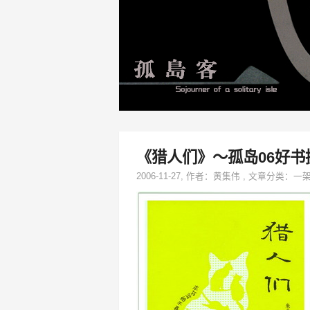
《猎人们》～孤岛06好书
2006-11-27
, 作者：
黄集伟
,
文章分类：
一