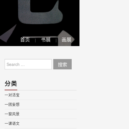
首页
书展
画展
Search
for:
分类
一对活宝
一团妄想
一窗风景
一课语文