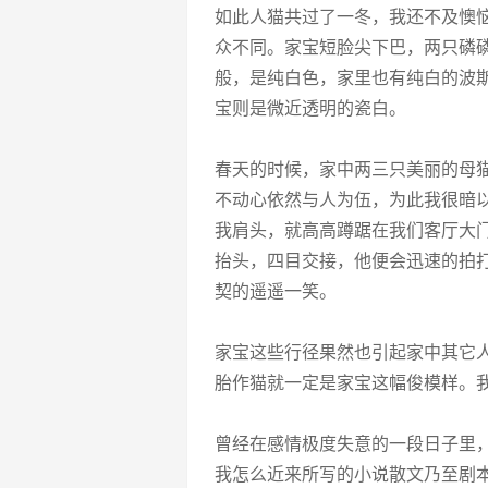
如此人猫共过了一冬，我还不及懊
众不同。家宝短脸尖下巴，两只磷
般，是纯白色，家里也有纯白的波
宝则是微近透明的瓷白。
春天的时候，家中两三只美丽的母
不动心依然与人为伍，为此我很暗
我肩头，就高高蹲踞在我们客厅大
抬头，四目交接，他便会迅速的拍
契的遥遥一笑。
家宝这些行径果然也引起家中其它
胎作猫就一定是家宝这幅俊模样。
曾经在感情极度失意的一段日子里
我怎么近来所写的小说散文乃至剧