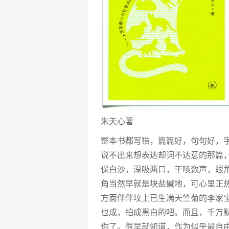
朱天心著
整本书都写猫，篇篇好，句句好，
说不出来想表达却词不达意的那篇，
保白沙，深吸两口，干咳数声，眼
角当然早就是块盐碱地，可心里正
方面伴伴坟上已生满天竺菊的李家
也成，拍成黑白的吧。而且，千万
你了。很早就知道，作为似乎最自