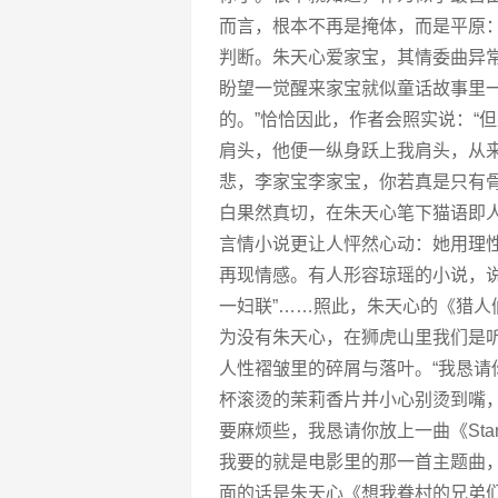
而言，根本不再是掩体，而是平原
判断。朱天心爱家宝，其情委曲异
盼望一觉醒来家宝就似童话故事里
的。”恰恰因此，作者会照实说：“
肩头，他便一纵身跃上我肩头，从
悲，李家宝李家宝，你若真是只有
白果然真切，在朱天心笔下猫语即
言情小说更让人怦然心动：她用理
再现情感。有人形容琼瑶的小说，说
一妇联”……照此，朱天心的《猎
为没有朱天心，在狮虎山里我们是
人性褶皱里的碎屑与落叶。“我恳请
杯滚烫的茉莉香片并小心别烫到嘴，
要麻烦些，我恳请你放上一曲《Stan
我要的就是电影里的那一首主题曲
面的话是朱天心《想我眷村的兄弟们