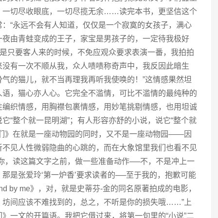
：一切尽收眼底，一切尽揽无余……读完本书，更坚信这个
常：“永远不会有人知道，仅仅是一个寂寞的女孩子，满心
一夜由青蛙变成的王子，家宝是男孩子的，一定待我极好
但是只要客人来的时候，不免应观众要求表演一番，我拍拍
来没有一次不顺从我，众人啧啧称奇声中，我反因此暗生
骨气的猫儿，就不当再理我再听我使唤的！”这情感果然坦
人语，猫心亦人心。它完全不滥情，可比不滥情的最纯种的
性编织情感，用胸襟包裹情感，用妙笔挑剔情感，也用坦诚
它“整个就一昆明湖”；有人形容亦舒的小说，说它“整个就
人们》在就是一座动物园的同时，又不是一座动物园——因
听不见人性微弱隐曲的心跳的，而在大象馆里我们也看不见
你，读这篇文字之前，做一些准备动作──不，不是冲上一
那是张爱玲‘第一炉香’要求读者的──至于我的，抱歉可能
d by me》，对，就是史蒂芬-金的同名原著拍成的电影，
，坊间应该不难找到的，总之，不听是你的损失哦……”上
》一文的开篇语。我把它借过来，将第一句里的“小说”二