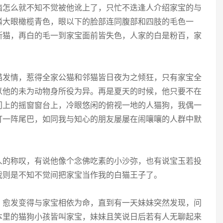
恼怎么就不知不觉被他讹上了，只忙不迭逢人介绍家宝的与
磷大眼橄榄青色，眼以下的脸部连同腹部和四肢的毛色一
斯猫，再白的毛一到家宝面前皆失色，人家的白是粉百，家
猫发情，惹得全家公猫和邻猫皆日夜为之倾狂，只有家宝全
以他的未为动物身所役为异。再是夏天的时候，他只要不在
门上的摇窗窗台上，冷眼悠闲的俯视一地的人猫狗，我偶一
打一阵尾巴，如同我与知心的朋友屡屡在闹嚷嚷的人群中默
人的称叹，有说他像个念佛吃素的小沙弥，也有说宝玉若投
我则是不知不觉间把家宝当作我的白猫王子了。
，愈发变得与家宝相依为命，直到有一天妹妹突然发现，问
本里的猫狗小孩皆叫家宝，妹妹且笑说日后若有人无聊起来