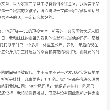
做文章，以为家宝二字其中必有若何象征意义。我闻言不禁
仅是一个寂寞的女孩子，满心盼望一觉醒来家宝就似童话故
是男孩子的话，一定待我极好的。
，他是飞F—5E的现役空官，新买的一只俄国狼犬乏人照
一日，我和妹妹约定谁先看到他谁就可以当他的妈妈。是我
。托托刚来时只一个多月，体重五公斤，养到一年后的现在
十五公斤几乎正好是我的零食和卖花的零用钱，而耗费的时
处的时间完全被取代。由于家里不只一次发现家宝常背地里
，托托是娃娃，凡事要先让娃娃的。家宝只高兴我许久没再
练到我随口问：“家宝尾巴呢？”他便迅速拍打一阵尾巴，
都还记得，我暗暗觉得难过，但是并没有因此重新对待家宝