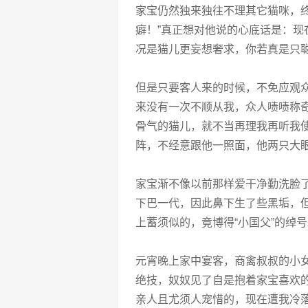
家宝仍然独来独往不理其它猫咪，
癖！”真正想对他说的心底话是：
况是猫儿更妄想奢求，你若真是只
但是只要客人来的时候，不免应观
来没有一次不顺从我，众人啧啧称
骨气的猫儿，就不当再理我再听我
阵，不经意跟他一照面，他两只大
家宝渐不像以前那样爱干净勤洗脸
下巴一代，因此鼻下生了些黑垢，
上蓄须似的，竟博得“小国父”的绰
元宵晚上家中宴客，商禽叔叔的小
绝技，奴奴见了自是抱着家宝喜欢
亲人且尤须人宠惜的，现在遭我冷