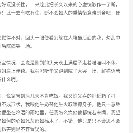
的好玩没长性，二来趁此把长久以来的心虚愧歉作一了断，
啊！此一去有吃有住，断不会如人的重情惜意难割舍吧，便
经觉得不对，回头一眼便看到躲在人堆最后面的我，匆乱中
到后院痛哭一场。
家宝情况，会说是刚到的头天晚上满屋子走着喵喵叫不休。
姐姐肩上伴读。我强忍听毕又跑到院子大哭一场，解猫语若
些什么呢。
回，说家宝到后几天不肯吃饭。我又惊又喜的把纸箱子打
得不成形状，我喂他牛奶替他生火取暖擦身子，他只一意地
他便坐在冷湿的雨地里，任我怎么换他他都恍若未闻，我望
是如何的心如死灰形如槁木了，不错，他只是只不会思不会
的伤害则是不容置疑的。