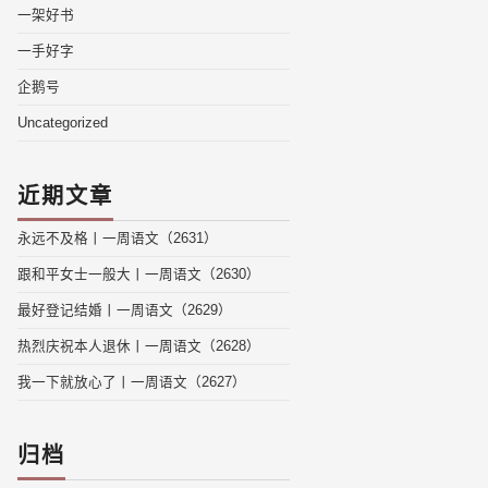
一架好书
一手好字
企鹅号
Uncategorized
近期文章
永远不及格丨一周语文（2631）
跟和平女士一般大丨一周语文（2630）
最好登记结婚丨一周语文（2629）
热烈庆祝本人退休丨一周语文（2628）
我一下就放心了丨一周语文（2627）
归档