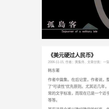
《美元硬过人民币》
2006-11-15
, 作者：
黄集伟
,
文章分类：
一
韩东著
作者中篇集。在后记里，作者说，
了“可读性”优先原则。尤其近几年
常的文字标准，而现在已是一个近
等等。