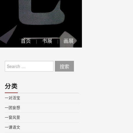
首页
书展
画展
Search
for:
分类
一对活宝
一团妄想
一窗风景
一课语文