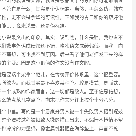
你不听的我说是天籁，我说是极品文字的东西你可能嘟囔说
，不管它是什么，其实是个伪标准。当然，再怎么伪，韩东
读性，更不会是余华的可读性，正如我的胃口和你的癖好他
可能……说来说去，还是伪标准。
他小说最突出的印象。其实，说到底，什么是腔，我也说不
他们数学外语成绩都还不错，唯独语文成绩偏低。而我一向
并不理想，可也找不到原因。后来看了他们老师发下来的样
分的主要原因是这小哥俩的作文没有作文腔。
就是要端个架拿个范儿，在传统评价体系里，这个很重要。
为所欲为。而我其实最不喜欢某种腔。腔是模式，是版式，
于一个成熟的作家而言，这一切都是敌人。至于佐思佑想，
怎么端点范儿拿点腔，期末把作文分往上拉个十分八分。
是个中篇。写的是一个居家好男人被一个失败男人招引嫖妓
。整个嫖妓过程被细致入微的描画出来，不煽情不抒情不留
一种冷冷的力量感，像金属钝器砸在海绵垫上，声音不嘹