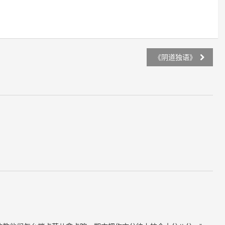
《阴道独语》