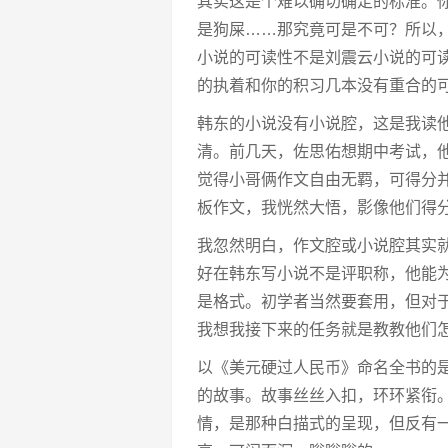
其实这是个难以确切确定的标准。
是狗屎……那究竟可是不可？所以
小说的可读性不是刘震云小说的可
的执着和你的积习几本没有重合的
韩东的小说没有小说腔，这是我读
清。前几天，佐思佑想期中考试，
觉得小哥俩作文自由无羁，可得分
板作文，我恍然大悟，影像他们得
我忽然明白，作文腔或小说腔其实
好在韩东写小说不是评职称，他能
是格式。初学者当然要套用，但对
我想我接下来的任务就是教教他们
以《美元硬过人民币》命名全书的
的故事。故事丝丝入扣，环环紧衔
情，是那种白描式的呈现，但反有