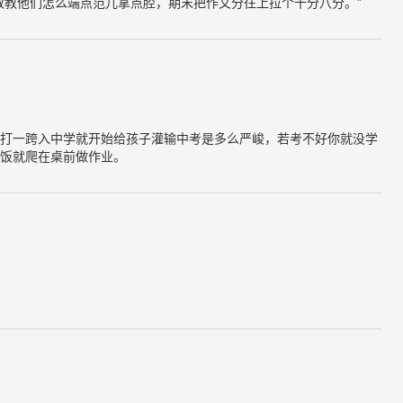
教教他们怎么端点范儿拿点腔，期末把作文分往上拉个十分八分。”
打一跨入中学就开始给孩子灌输中考是多么严峻，若考不好你就没学
饭就爬在桌前做作业。