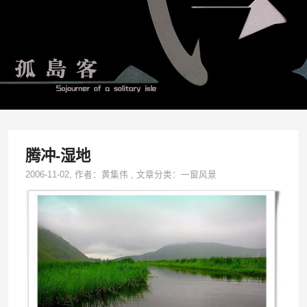
腾冲-湿地
2006-11-02
, 作者：
黄集伟
,
文章分类：
一窗风景