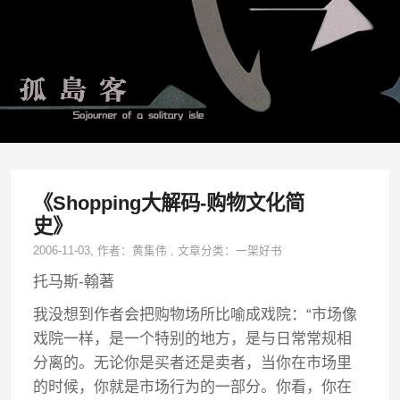
《Shopping大解码-购物文化简
史》
2006-11-03
, 作者：
黄集伟
,
文章分类：
一架好书
托马斯-翰著
我没想到作者会把购物场所比喻成戏院：“市场像
戏院一样，是一个特别的地方，是与日常常规相
分离的。无论你是买者还是卖者，当你在市场里
的时候，你就是市场行为的一部分。你看，你在