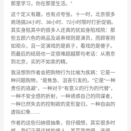
那里学习，你在那里生活。”
这个定义有趣，也有点夸张。十一时，北京很多
商场搞24小时、36小时、72小时限时打折促销。
其实身陷其中的很多人还真的犹如身陷戏院：那
些五颜六色的商品及返券规则是演员，而顾客则
如观众，且一定演戏的是疯子，看戏的是傻子。
而最后的结局也一定很难超越那句老话：从南京
到北京，买的不如卖的精。
我没想到作者会把购物行为比喻为疾病：它是一
种问题购物，“是焦急、沮丧引发的。”它是“一种
责任的逃避”，一种对于“有意义的行为的代替”，
一种不安全感的折射，一种诱惑自己的同谋者，
一种已然失去的控制欲的变形复归，一种自由的
虚拟幻象……
作者的这些归纳很抽象，但仔细想，其实很多时
候，我们正是这样的病人。甚至我觉得，逃避、