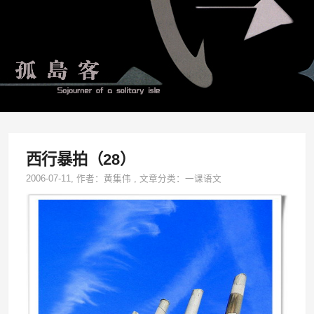
西行暴拍（28）
2006-07-11
, 作者：
黄集伟
,
文章分类：
一课语文