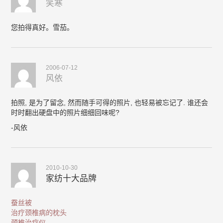
笑寒
您拍得真好。雪茄。
2006-07-12
风依
拍照, 是为了留念, 然而随手可得的照片, 也轻易被忘记了. 谁还会
时时翻出硬盘中的照片细细回味呢?
-风依
2010-10-30
家纺十大品牌
蚕丝被
治疗颈椎病的枕头
颈椎治疗仪