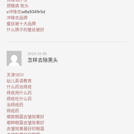
颈椎病 枕头
v
冲锋衣
sdfa9349r5d
冲锋衣品牌
蚕丝被十大品牌
什么牌子的蚕丝被好
2010-10-30
怎样去除黑头
天津SEO
幼儿英语教育
什么药治痔疮
痔疮用什么药
痔疮吃什么药
治痔疮药
痔疮药
哪款眼霜去皱效果好
哪种眼霜去皱效果好
去皱效果最好的眼霜