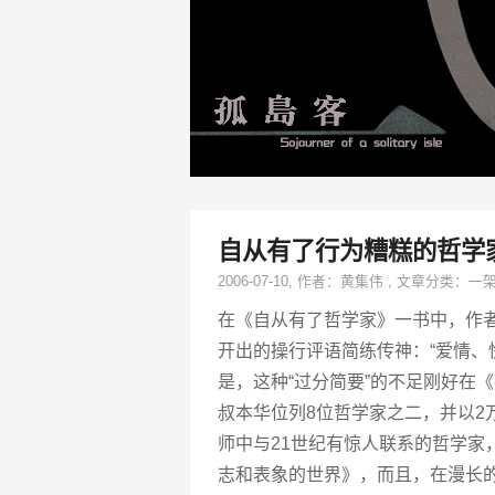
自从有了行为糟糕的哲学家
2006-07-10
, 作者：
黄集伟
,
文章分类：
一
在《自从有了哲学家》一书中，作
开出的操行评语简练传神：“爱情、
是，这种“过分简要”的不足刚好在
叔本华位列8位哲学家之二，并以2
师中与21世纪有惊人联系的哲学家
志和表象的世界》，而且，在漫长