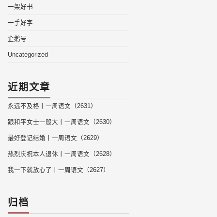
一架好书
一手好字
企鹅号
Uncategorized
近期文章
永远不及格丨一周语文（2631）
跟和平女士一般大丨一周语文（2630）
最好登记结婚丨一周语文（2629）
热烈庆祝本人退休丨一周语文（2628）
我一下就放心了丨一周语文（2627）
归档