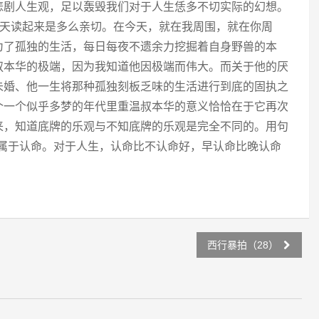
悲剧人生观，足以轰毁我们对于人生恁多不切实际的幻想。
今天读起来是多么亲切。在今天，就在我周围，就在你周
为了孤独的生活，每日每夜不遗余力挖掘着自身野兽的本
叔本华的极端，因为我知道他因极端而伟大。而关于他的厌
未婚、他一生将那种孤独刻板乏味的生活进行到底的固执之
个一个似乎多梦的年代里重温叔本华的意义恰恰在于它再次
来，知道底牌的乐观与不知底牌的乐观是完全不同的。用句
致属于认命。对于人生，认命比不认命好，早认命比晚认命
西行暴拍（28）