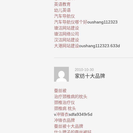
英语教育
幼儿英语
汽车导航仪
汽车导航仪哪个好
oushang112323
塘沽网站建设
塘沽网络公司
汉沽网站建设
大港网站建设
oushang112323.633d
2010-10-30
家纺十大品牌
蚕丝被
治疗颈椎病的枕头
颈椎治疗仪
颈椎病 枕头
v
冲锋衣
sdfa9349r5d
冲锋衣品牌
蚕丝被十大品牌
什么牌子的蚕丝被好