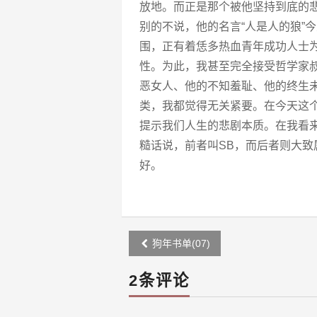
放地。而正是那个被他坚持到底的
别的不说，他的名言“人是人的狼”
围，正有着恁多热血青年成功人士
性。为此，我甚至完全接受哲学家
恶女人、他的不知羞耻、他的终生
类，我都觉得无关紧要。在今天这
提示我们人生的悲剧本质。在我看
糙话说，前者叫SB，而后者则大
好。
Post
狗年书单(07)
navigation
2条评论