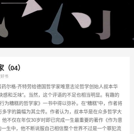
（04）
架好书
者药尔格-齐特劳给德国哲学家唯意志论哲学创始人叔本华
快感和乏味”。当然，这个评语的不足也相当明显。有趣的
《行为糟糕的哲学家》一书中得以弥补。在“糟糕”中，作者将
万多字的篇幅为其立传。作者认为，叔本华是在众多哲学大
，他不仅在年仅30岁时即已完成一生最重要的著作《作为意
的一生中，他不断说服自己相信整个世界不过是一个罪犯流