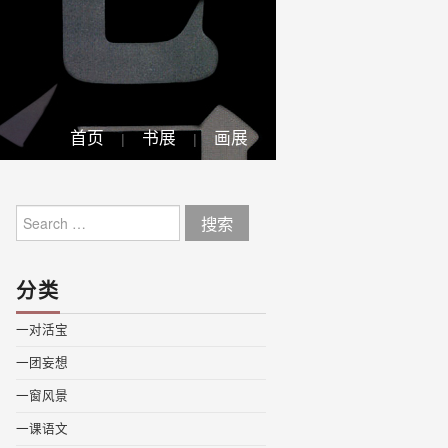
首页
书展
画展
Search
for:
分类
一对活宝
一团妄想
一窗风景
一课语文