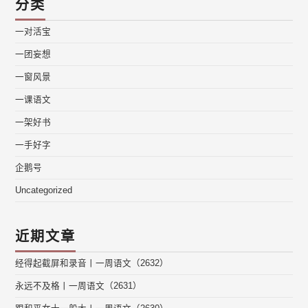
分类
一对活宝
一团妄想
一窗风景
一课语文
一架好书
一手好字
企鹅号
Uncategorized
近期文章
经得起截屏和录音丨一周语文（2632）
永远不及格丨一周语文（2631）