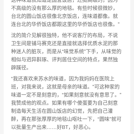
这种味道就知道是国营饭店，还挺高级的，因为
不高级的没有那么厚的地毯。有些时候很微妙，
台北的圆山饭店很像北京饭店，连味道都像。就
连台北的华侨饭店都跟这里的华侨饭店也很像。”
沈的简介见解很独特，他不说客厅的布局，不说
卫生间是铺马赛克还是直接就选择优质水泥的那
种迷人的脏灰，而是从“味觉系统”下手，从味觉的
相似与迥异斟琢、评判居住空间的特点，果然独
辟蹊径。
“我还喜欢来苏水的味道，因为我妈妈在医院上
班，对我来说，这就是母亲的味道。”可这种家的
味道一定不是刻意的，“如果刻意就没有意思了。”
我赞成他的观点。如果有哪个傻蛋要为自己刻意
制造每天生活在圆山饭店的幻觉，先把自己灌
醉，再在那张厚厚的地毯山呕吐一下，“圆味”就可
以批量生产出来……好BT，好恶心。