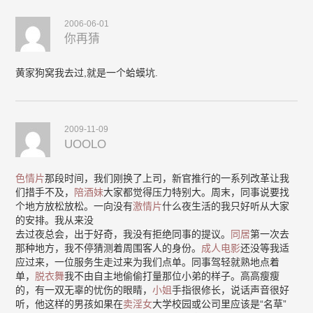
2006-06-01
你再猜
黄家狗窝我去过,就是一个蛤蟆坑.
2009-11-09
UOOLO
色情片
那段时间，我们刚换了上司，新官推行的一系列改革让我
们措手不及，
陪酒妹
大家都觉得压力特别大。周末，同事说要找
个地方放松放松。一向没有
激情片
什么夜生活的我只好听从大家
的安排。我从来没
去过夜总会，出于好奇，我没有拒绝同事的提议。
同居
第一次去
那种地方，我不停猜测着周围客人的身份。
成人电影
还没等我适
应过来，一位服务生走过来为我们点单。同事驾轻就熟地点着
单，
脱衣舞
我不由自主地偷偷打量那位小弟的样子。高高瘦瘦
的，有一双无辜的忧伤的眼睛，
小姐
手指很修长，说话声音很好
听，他这样的男孩如果在
卖淫女
大学校园或公司里应该是“名草”