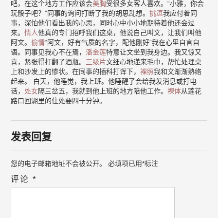
吧，在这个地方工作应该会
美胸
受很多女客人喜欢。“小雅，你会
玩骰子吧？”同事的询问打断了我的胡思乱想。
挑逗
我应付着同
事，深怕他们看出我的心思，同时心中小小地期待着他还会过
来。
情人
他真的专门招呼我们这桌，他说自己叫文，让我们叫他
阿文。
偷情
“阿文，好有气质的名字，配他刚好”我在心里自言自
语。同事见我心不在焉，
潘金莲
特意让文坐到我身边。我又惊又
喜，紧张得打翻了酒瓶。
三级片
文细心地递来毛巾，帮忙处理桌
上和沙发上的惨状。在同事的插科打诨下，
裸照
我和文渐渐熟络
起来。 白天，他睡觉，我上班。他睡醒了会给我发消息或打电
话，
处女
隔三岔五，我就到他上班的地方陪他工作。
裸体
从莲花
路口回湖里的住处要四十分钟。
发表回复
您的电子邮箱地址不会被公开。
必填项已用
*
标注
评论
*