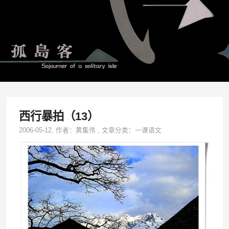
西行暴拍（13）
2006-05-12
, 作者：
黄集伟
,
文章分类：
一课语文