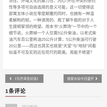
流性、外域文化的暴力性、内心-外在冲突的惨烈
性等多项可自由选择的意义可能，这一切使得这
部寓言体小说在零度颠覆的同时，也拥有一种温
柔解构的韧，一种清简的、庖丁解牛般的对于人
生提纲挈领的绝望。用本书“火葬场”一节中的一个
细节说，火葬掉一个人仅需5公升柴油，以老式柴
油汽车百公里耗油25公升计算，5公升柴油可行驶
20公里——而这也其实也就是“天堂”与“地狱”间看
似遥不可及实则近在咫尺的距离。焉能不绝望？
Post
《与齐泽克对话》
我家水仙今日盛开
navigation
1条评论
2013-06-03