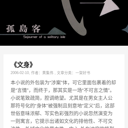
《文身》
2006-02-10
, 作者：
黄集伟
,
文章分类：
一架好书
本小说的外包装为“涉案”体，可它里面包裹着的却
是“言情”，而终于，那其实是一场“不可言之情”。
小说笔致疏简，腔调绝望。尤其是在男女主人公
那符号化的“身体”被强制且刻意地“定义”后，这部
世俗意味浓郁、写实色彩强烈的小说忽然演变为
一则寓言，它提示出诸如文化的排他性、不可交