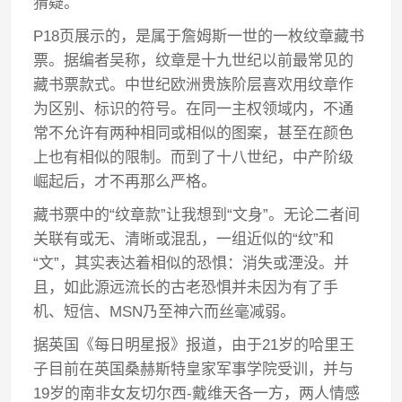
猜疑。
P18页展示的，是属于詹姆斯一世的一枚纹章藏书
票。据编者吴称，纹章是十九世纪以前最常见的
藏书票款式。中世纪欧洲贵族阶层喜欢用纹章作
为区别、标识的符号。在同一主权领域内，不通
常不允许有两种相同或相似的图案，甚至在颜色
上也有相似的限制。而到了十八世纪，中产阶级
崛起后，才不再那么严格。
藏书票中的“纹章款”让我想到“文身”。无论二者间
关联有或无、清晰或混乱，一组近似的“纹”和
“文”，其实表达着相似的恐惧：消失或湮没。并
且，如此源远流长的古老恐惧并未因为有了手
机、短信、MSN乃至神六而丝毫减弱。
据英国《每日明星报》报道，由于21岁的哈里王
子目前在英国桑赫斯特皇家军事学院受训，并与
19岁的南非女友切尔西-戴维天各一方，两人情感