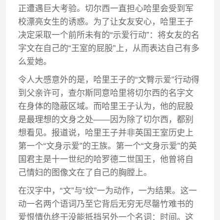
正遭遇巨大考验。切尔西一直担心哈里会受到军
校漂亮女生的诱惑。为了让女友安心，哈里王子
决定采取一个前所未有的“示爱行动”：将女友的名
字文在自己的“王室的屁股”上，从而表达自己有多
么爱她。
令人大感意外的是，哈里王子的“文臀示爱”行动得
到父亲许可，查尔斯同意哈里将切尔西的名字文
在身体的隐蔽区域。而哈里王子认为，他的屁股
是最理想的文身之处——因为除了切尔西，都别
想看见。报道说，哈里王子并非英国王室历史上
第一个“文身示爱”的王族。第一个“文身示爱”的英
国君主是十一世纪的哈罗德二世国王，他曾将自
己情妇的图像文在了自己的胸膛上。
在汉字中，“文”与“纹”一为动作，一为结果。这一
动一名两个语词乃至它背后无穷无尽罄竹难书的
爱恨情仇终于没能抵挡另外一个名词：时间。这