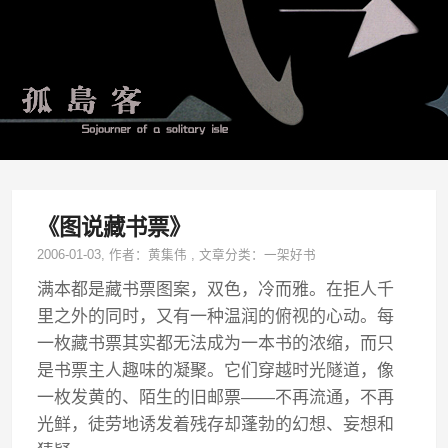
《图说藏书票》
2006-01-03
, 作者：
黄集伟
,
文章分类：
一架好书
满本都是藏书票图案，双色，冷而雅。在拒人千
里之外的同时，又有一种温润的俯视的心动。每
一枚藏书票其实都无法成为一本书的浓缩，而只
是书票主人趣味的凝聚。它们穿越时光隧道，像
一枚发黄的、陌生的旧邮票——不再流通，不再
光鲜，徒劳地诱发着残存却蓬勃的幻想、妄想和