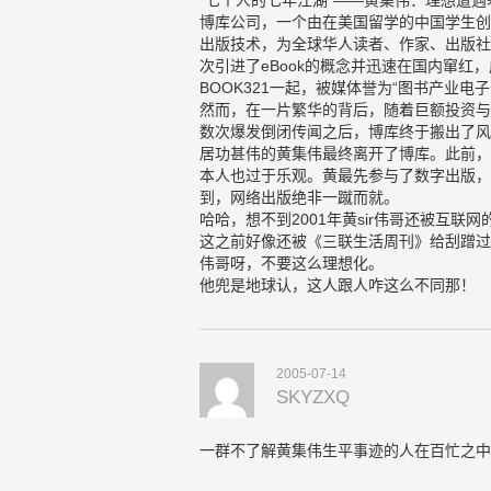
“七个人的七年江湖”——黄集伟：理想遭
博库公司，一个由在美国留学的中国学生创
出版技术，为全球华人读者、作家、出版社
次引进了eBook的概念并迅速在国内窜
BOOK321一起，被媒体誉为“图书产业电
然而，在一片繁华的背后，随着巨额投资与
数次爆发倒闭传闻之后，博库终于搬出了风
居功甚伟的黄集伟最终离开了博库。此前，
本人也过于乐观。黄最先参与了数字出版，
到，网络出版绝非一蹴而就。
哈哈，想不到2001年黄sir伟哥还被互
这之前好像还被《三联生活周刊》给刮蹭过
伟哥呀，不要这么理想化。
他兜是地球认，这人跟人咋这么不同那！
2005-07-14
SKYZXQ
一群不了解黄集伟生平事迹的人在百忙之中