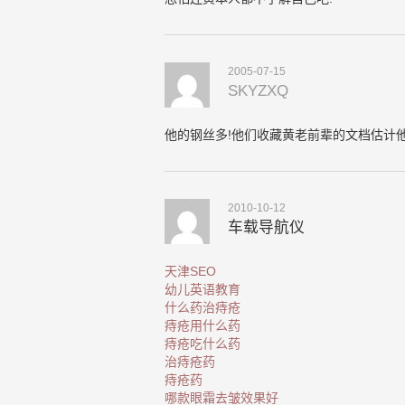
2005-07-15
SKYZXQ
他的钢丝多!他们收藏黄老前辈的文档估计
2010-10-12
车载导航仪
天津SEO
幼儿英语教育
什么药治痔疮
痔疮用什么药
痔疮吃什么药
治痔疮药
痔疮药
哪款眼霜去皱效果好