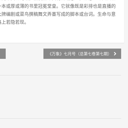
一本或厚或薄的书里冠冕堂皇。它就像既是彩排也是直播的
大牌编剧或菜鸟撰稿舞文弄墨写成的脚本或台词。生命与意
路上若隐若现。
）
《万象》七月号（总第七卷第七期）