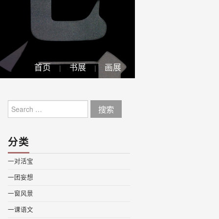
首页
书展
画展
Search
for:
分类
一对活宝
一团妄想
一窗风景
一课语文