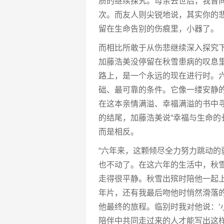
质的继续探究。母亲去世后，我曾
次。而友人则尖锐地说，其实你的
留在生命告别的伤痕里，小器了。
而相比所敢于从伤悲继续深入探究下
加藤浩美没停留在秋雪患病的叹息
路上，是一个永远的现在进行时。
础、最可靠的条件。它像一缕安静
在这本亲情满溢、幸福满溢的书中
的结尾，加藤浩美说“幸福与生命的
而是相反。
“六年来，这颗倾尽全力努力跳动的
也不动了。在这六年的生活中，秋
走得很平静。秋雪出殡时陪他一起
年片，还有我最后吻他时悄然滑落
他最终的旅程。临别时我对他说：‘
陪伴中共同走过来的人才能写出这