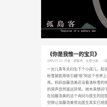
《你是我惟一的宝贝》
2005-07-13
, 作者：
黄集伟
,
文章分类：
一
一对儿青年夫妇生下个小孩儿，起名
秋雪被医用吸引器“吸”到这个世界
亮。妈妈加藤浩美还没看清秋雪的
的哭声忽然遥远异常。她本来想问“
在加藤浩美的这个询问与医生的回
空隙让加藤浩美觉出医生其实已将