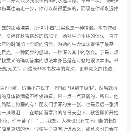
向一二好友谈及我最终刹那的永远遗憾。不是一次，而是多
悲伤再往前走一步，你可以获得更多的，而现在你却永远停
去的加藤浩美，所谓“小器”其实也是一种懦弱。本书作者
里，没停在秋雪病故的伤悲里，她对生命本质的体认一直在
六年的时间加上全职的陪伴，为她的生命体认提供了最基
的目光，一种同步的感知，一种深入其中的融会。于是，想
寻找意义的确切答案的想法本身已是在可悲地误读本书。书
长短无关”。而这既非本书故事的意义，更非意义的终结，
弱小心脏，仿佛小声说了一句‘我已经到了极限’，然后就再
雪的身体被病痛不断侵蚀着，是一点一点衰弱的，所以，他
上路踏上旅程的有：朋友们手写的第一张、也是最后一张贺
的一滴眼泪……在晴朗而寒冷的冬日天空下，秋雪即将开始
小秋，你辛苦了！’”……我想。大概也只有在不间断的长期
样简单真切的话。假使生命真有所谓意义，那意义也只会在