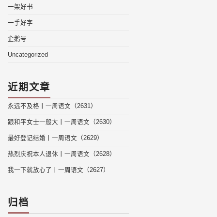
一架好书
一手好字
企鹅号
Uncategorized
近期文章
永远不及格丨一周语文（2631）
跟和平女士一般大丨一周语文（2630）
最好登记结婚丨一周语文（2629）
热烈庆祝本人退休丨一周语文（2628）
我一下就放心了丨一周语文（2627）
归档