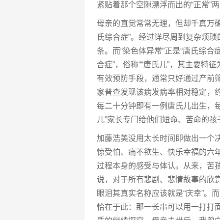
紧贴着那个空隙漂浮而出的“正常”
母亲的直觉常常无理，但却千真万确
氏综合症”。经过详尽周到复杂烦
条。而“染色体异常”正是“唐氏综合症
合症”，俗称““唐氏儿”，其主要
有效预防手段，通常只好通过产前
家普查发现该病发病率相对稳定，
每二十分钟即有一例唐氏儿出生，
儿”家长专门给他们短命、苦命的
加藤浩美没用太长时间即做出一个
惊受怕、痛不欲生、快乐幸福的六
过程本身的感受与体认。从来，苦
说，对于所有悲剧、悲情故事的欣赏
眼泪其真实名称应该就是“庆幸”。
恰在于此：那一长串可以用一打打面