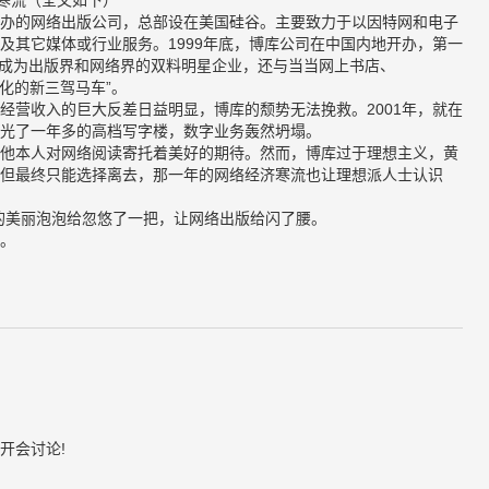
遇寒流（全文如下）
办的网络出版公司，总部设在美国硅谷。主要致力于以因特网和电子
及其它媒体或行业服务。1999年底，博库公司在中国内地开办，第一
红，成为出版界和网络界的双料明星企业，还与当当网上书店、
子化的新三驾马车”。
经营收入的巨大反差日益明显，博库的颓势无法挽救。2001年，就在
光了一年多的高档写字楼，数字业务轰然坍塌。
他本人对网络阅读寄托着美好的期待。然而，博库过于理想主义，黄
但最终只能选择离去，那一年的网络经济寒流也让理想派人士认识
联网的美丽泡泡给忽悠了一把，让网络出版给闪了腰。
。
开会讨论!