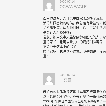
2005-07-14
OCEANEAGLE
面对你说的，为什么中国家长选择了沉默一
活的细微感触的时候，我总是有些羞愧，觉
是不想细腻、深入地回味生活，可是生活因
是会让人粗糙好多？
我想，能用文字来铭记痛楚和回忆的人，是
童的家长，也可以让其中的妈妈稍微容易一
不会亚于这本书的书了！
想了很多，也许词不达意。我是想说，没有
道！
2005-07-14
一只耳
我们有的时候选择沉默其实是不想再揭伤疤
以上话题沉重了些，昨天看见了一篇好玩的
2005年7月8日中国新闻出版报第8版做了