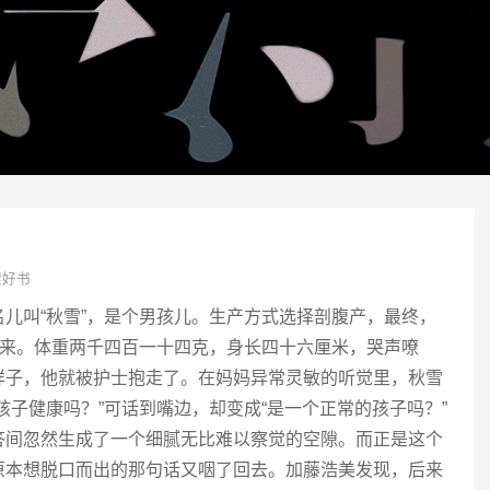
架好书
儿叫“秋雪”，是个男孩儿。生产方式选择剖腹产，最终，
上来。体重两千四百一十四克，身长四十六厘米，哭声嘹
样子，他就被护士抱走了。在妈妈异常灵敏的听觉里，秋雪
孩子健康吗？”可话到嘴边，却变成“是一个正常的孩子吗？”
答间忽然生成了一个细腻无比难以察觉的空隙。而正是这个
原本想脱口而出的那句话又咽了回去。加藤浩美发现，后来