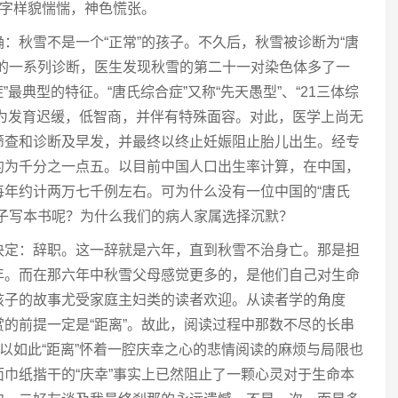
两字样貌惴惴，神色慌张。
：秋雪不是一个“正常”的孩子。不久后，秋雪被诊断为“唐
琐的一系列诊断，医生发现秋雪的第二十一对染色体多了一
”最典型的特征。“唐氏综合症”又称“先天愚型”、“21三体综
特征为发育迟缓，低智商，并伴有特殊面容。对此，医学上尚无
筛查和诊断及早发，并最终以终止妊娠阻止胎儿出生。经专
约为千分之一点五。以目前中国人口出生率计算，在中国，
每年约计两万七千例左右。可为什么没有一位中国的“唐氏
孩子写本书呢？为什么我们的病人家属选择沉默？
决定：辞职。这一辞就是六年，直到秋雪不治身亡。那是担
年。而在那六年中秋雪父母感觉更多的，是他们自己对生命
孩子的故事尤受家庭主妇类的读者欢迎。从读者学的角度
的前提一定是“距离”。故此，阅读过程中那数不尽的长串
而以如此“距离”怀着一腔庆幸之心的悲情阅读的麻烦与局限也
巾纸揩干的“庆幸”事实上已然阻止了一颗心灵对于生命本