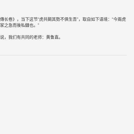
傳长卷》，当下这节“虎共鬬其勢不俱生吾”，取自如下语境：“今兩虎
家之急而後私讎也。”
说，我们有共同的老师：黄鲁直。