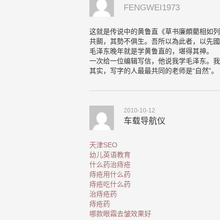
FENGWEI1973
这就是传说中的黄鲁直《草书廉頗藺相如列
共鬬，其勢不俱生。吾所以為此者，以先國
毛泽东晚年就是学黄鲁直的，堪得其神。
一次给一位编辑写信，他说我学毛泽东。我
其实，写字的人最最共同的老师是“自然”。
2010-10-12
车载导航仪
天津SEO
幼儿英语教育
什么药治痔疮
痔疮用什么药
痔疮吃什么药
治痔疮药
痔疮药
哪款眼霜去皱效果好