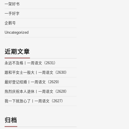
一架好书
一手好字
企鹅号
Uncategorized
近期文章
永远不及格丨一周语文（2631）
跟和平女士一般大丨一周语文（2630）
最好登记结婚丨一周语文（2629）
热烈庆祝本人退休丨一周语文（2628）
我一下就放心了丨一周语文（2627）
归档