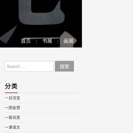
首页
书展
画展
Search
for:
分类
一对活宝
一团妄想
一窗风景
一课语文