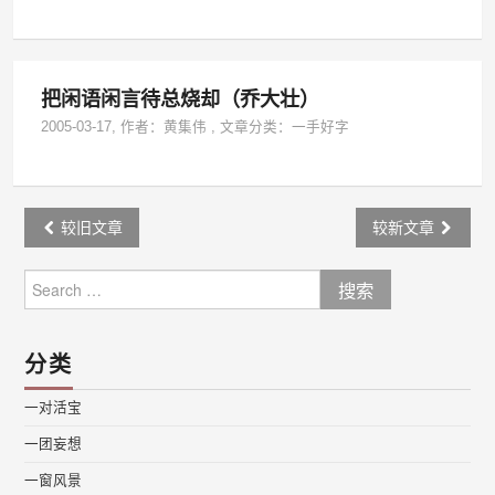
把闲语闲言待总烧却（乔大壮）
2005-03-17
, 作者：
黄集伟
,
文章分类：
一手好字
Post
较旧文章
较新文章
navigation
Search
for:
分类
一对活宝
一团妄想
一窗风景