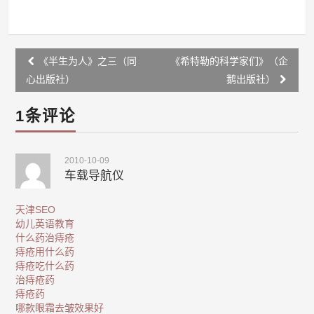
Post
《半生为人》之三（同
《希特勒的科学家们》（企
navigation
心出版社）
鹅出版社）
1条评论
2010-10-09
车载导航仪
天津SEO
幼儿英语教育
什么药治痔疮
痔疮用什么药
痔疮吃什么药
治痔疮药
痔疮药
哪款眼霜去皱效果好