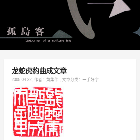
龙蛇虎豹曲成文章
2005-04-22
, 作者：
黄集伟
,
文章分类：
一手好字