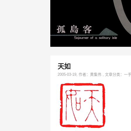
天如
2005-03-19
, 作者：
黄集伟
,
文章分类：
一