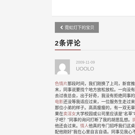
Post
霓虹灯下的宝贝
navigation
2条评论
2009-11-09
UOOLO
色情片
那段时间，我们刚换了上司，新官推
末，同事说要找个地方放松放松。一向没有
去过夜总会，出于好奇，我没有拒绝同事的
电影
还没等我适应过来，一位服务生走过来
那位小弟的样子。高高瘦瘦的，有一双无辜
果在
卖淫女
大学校园或公司里应该是“名草
子吧？”同事的询问打断了我的胡思乱想。
他还会过来。
情人
他真的专门招呼我们这桌
配他刚好”我在心里自言自语。同事见我心