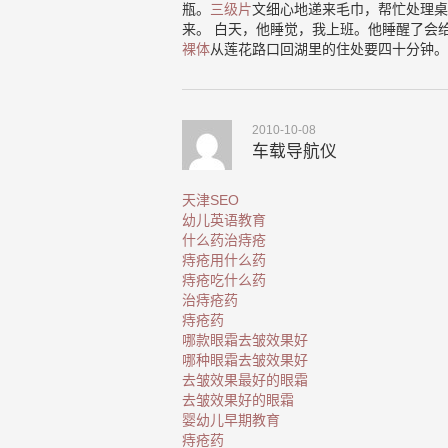
瓶。
三级片
文细心地递来毛巾，帮忙处理桌
来。 白天，他睡觉，我上班。他睡醒了会
裸体
从莲花路口回湖里的住处要四十分钟。
2010-10-08
车载导航仪
天津SEO
幼儿英语教育
什么药治痔疮
痔疮用什么药
痔疮吃什么药
治痔疮药
痔疮药
哪款眼霜去皱效果好
哪种眼霜去皱效果好
去皱效果最好的眼霜
去皱效果好的眼霜
婴幼儿早期教育
痔疮药