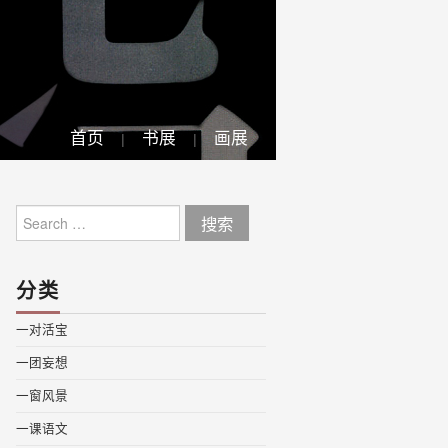
首页
书展
画展
Search
for:
分类
一对活宝
一团妄想
一窗风景
一课语文