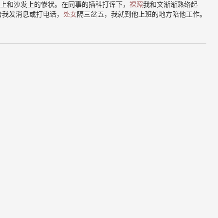
上和沙发上的惨状。在同事的插科打诨下，
裸照
我和文渐渐熟络起
给我发消息或打电话，
处女
隔三岔五，我就到他上班的地方陪他工作。