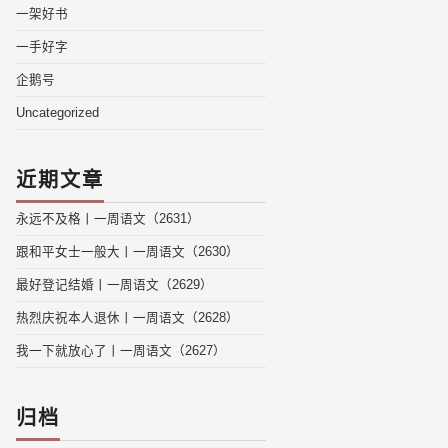
一架好书
一手好字
企鹅号
Uncategorized
近期文章
永远不及格丨一周语文（2631）
跟和平女士一般大丨一周语文（2630）
最好登记结婚丨一周语文（2629）
热烈庆祝本人退休丨一周语文（2628）
我一下就放心了丨一周语文（2627）
归档