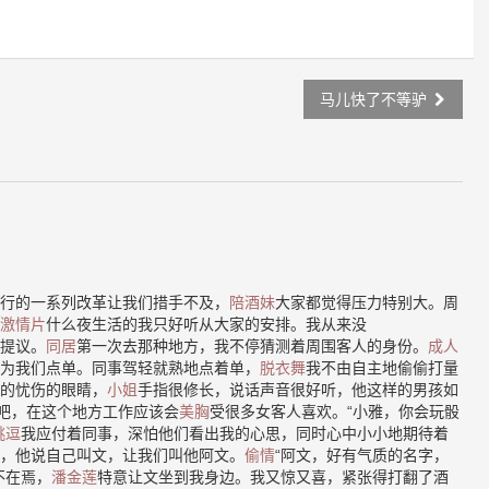
马儿快了不等驴
行的一系列改革让我们措手不及，
陪酒妹
大家都觉得压力特别大。周
激情片
什么夜生活的我只好听从大家的安排。我从来没
提议。
同居
第一次去那种地方，我不停猜测着周围客人的身份。
成人
为我们点单。同事驾轻就熟地点着单，
脱衣舞
我不由自主地偷偷打量
的忧伤的眼睛，
小姐
手指很修长，说话声音很好听，他这样的男孩如
”吧，在这个地方工作应该会
美胸
受很多女客人喜欢。“小雅，你会玩骰
挑逗
我应付着同事，深怕他们看出我的心思，同时心中小小地期待着
，他说自己叫文，让我们叫他阿文。
偷情
“阿文，好有气质的名字，
不在焉，
潘金莲
特意让文坐到我身边。我又惊又喜，紧张得打翻了酒