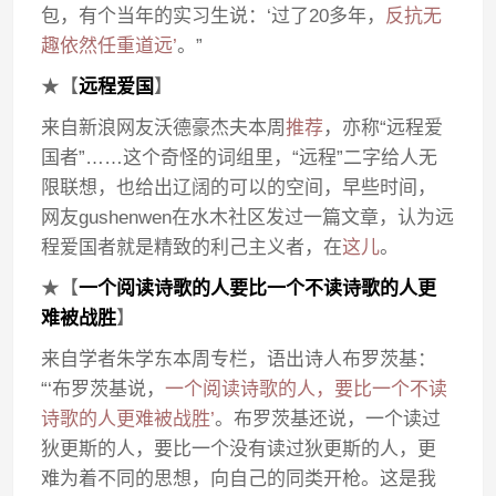
包，有个当年的实习生说：‘过了20多年，
反抗无
趣依然任重道远’
。”
★【
远程爱国
】
来自新浪网友沃德豪杰夫本周
推荐
，亦称“远程爱
国者”……这个奇怪的词组里，“远程”二字给人无
限联想，也给出辽阔的可以的空间，早些时间，
网友gushenwen在水木社区发过一篇文章，认为远
程爱国者就是精致的利己主义者，在
这儿
。
★【
一个阅读诗歌的人要比一个不读诗歌的人更
难被战胜
】
来自学者朱学东本周专栏，语出诗人布罗茨基：
“‘布罗茨基说，
一个阅读诗歌的人，要比一个不读
诗歌的人更难被战胜’
。布罗茨基还说，一个读过
狄更斯的人，要比一个没有读过狄更斯的人，更
难为着不同的思想，向自己的同类开枪。这是我