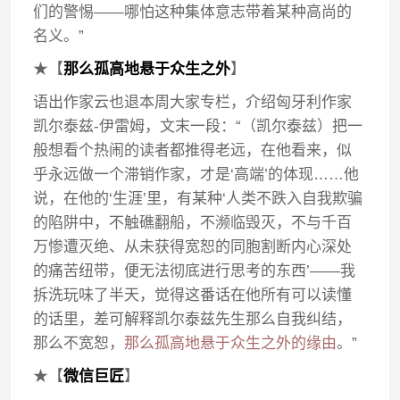
们的警惕——哪怕这种集体意志带着某种高尚的
名义。”
★【
那么孤高地悬于众生之外
】
语出作家云也退本周大家专栏，介绍匈牙利作家
凯尔泰兹-伊雷姆，文末一段：“（凯尔泰兹）把一
般想看个热闹的读者都推得老远，在他看来，似
乎永远做一个滞销作家，才是‘高端’的体现……他
说，在他的‘生涯’里，有某种‘人类不跌入自我欺骗
的陷阱中，不触礁翻船，不濒临毁灭，不与千百
万惨遭灭绝、从未获得宽恕的同胞割断内心深处
的痛苦纽带，便无法彻底进行思考的东西’——我
拆洗玩味了半天，觉得这番话在他所有可以读懂
的话里，差可解释凯尔泰兹先生那么自我纠结，
那么不宽恕，
那么孤高地悬于众生之外的缘由
。”
★【
微信巨匠
】