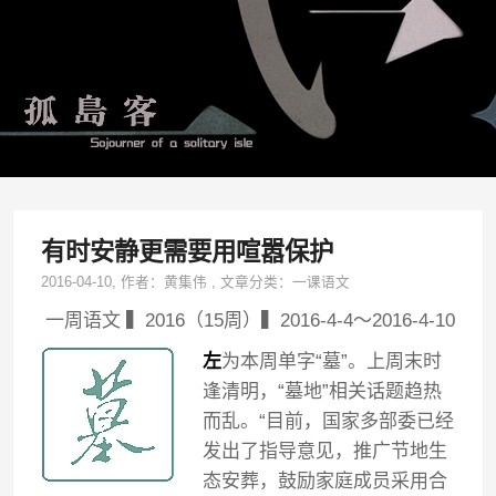
有时安静更需要用喧嚣保护
2016-04-10
, 作者：
黄集伟
,
文章分类：
一课语文
一周语文 ▍2016（15周）▍2016-4-4～2016-4-10
左
为本周单字“墓”。上周末时
逢清明，“墓地”相关话题趋热
而乱。“目前，国家多部委已经
发出了指导意见，推广节地生
态安葬，鼓励家庭成员采用合