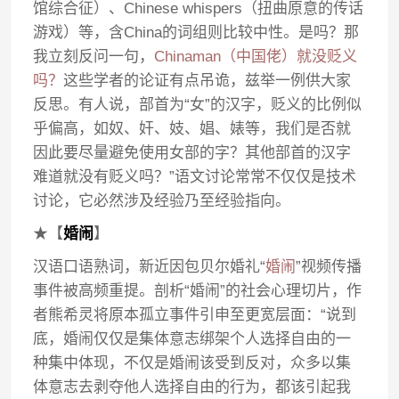
馆综合征）、Chinese whispers（扭曲原意的传话
游戏）等，含China的词组则比较中性。是吗？那
我立刻反问一句，
Chinaman（中国佬）就没贬义
吗？
这些学者的论证有点吊诡，兹举一例供大家
反思。有人说，部首为“女”的汉字，贬义的比例似
乎偏高，如奴、奸、妓、娼、婊等，我们是否就
因此要尽量避免使用女部的字？其他部首的汉字
难道就没有贬义吗？”语文讨论常常不仅仅是技术
讨论，它必然涉及经验乃至经验指向。
★【
婚闹
】
汉语口语熟词，新近因包贝尔婚礼“
婚闹
”视频传播
事件被高频重提。剖析“婚闹”的社会心理切片，作
者熊希灵将原本孤立事件引申至更宽层面：“说到
底，婚闹仅仅是集体意志绑架个人选择自由的一
种集中体现，不仅是婚闹该受到反对，众多以集
体意志去剥夺他人选择自由的行为，都该引起我