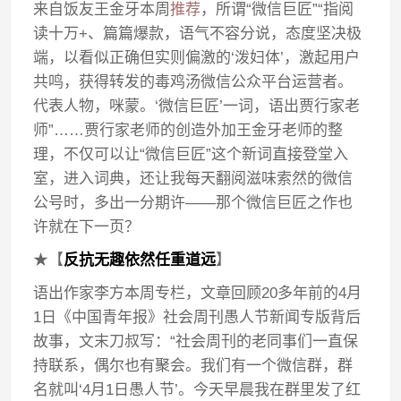
来自饭友王金牙本周
推荐
，所谓“微信巨匠”“指阅
读十万+、篇篇爆款，语气不容分说，态度坚决极
端，以看似正确但实则偏激的‘泼妇体’，激起用户
共鸣，获得转发的毒鸡汤微信公众平台运营者。
代表人物，咪蒙。‘微信巨匠’一词，语出贾行家老
师”……贾行家老师的创造外加王金牙老师的整
理，不仅可以让“微信巨匠”这个新词直接登堂入
室，进入词典，还让我每天翻阅滋味索然的微信
公号时，多出一分期许——那个微信巨匠之作也
许就在下一页？
★【
反抗无趣依然任重道远
】
语出作家李方本周专栏，文章回顾20多年前的4月
1日《中国青年报》社会周刊愚人节新闻专版背后
故事，文末刀叔写：“社会周刊的老同事们一直保
持联系，偶尔也有聚会。我们有一个微信群，群
名就叫‘4月1日愚人节’。今天早晨我在群里发了红