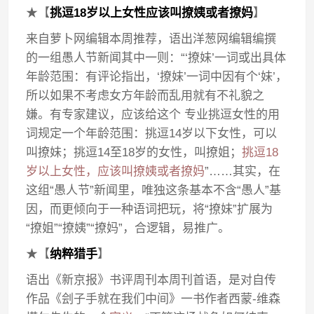
★【
挑逗18岁以上女性应该叫撩姨或者撩妈
】
来自萝卜网编辑本周推荐，语出洋葱网编辑编撰
的一组愚人节新闻其中一则：“‘撩妹’一词或出具体
年龄范围：有评论指出，‘撩妹’一词中因有个‘妹’，
所以如果不考虑女方年龄而乱用就有不礼貌之
嫌。有专家建议，应该给这个 专业挑逗女性的用
词规定一个年龄范围：挑逗14岁以下女性，可以
叫撩妹；挑逗14至18岁的女性，叫撩姐；
挑逗18
岁以上女性，应该叫撩姨或者撩妈
”……其实，在
这组“愚人节”新闻里，唯独这条基本不含“愚人”基
因，而更倾向于一种语词把玩，将“撩妹”扩展为
“撩姐”“撩姨”“撩妈”，合逻辑，易推广。
★【
纳粹猎手
】
语出《新京报》书评周刊本周刊首语，是对自传
作品《刽子手就在我们中间》一书作者西蒙-维森