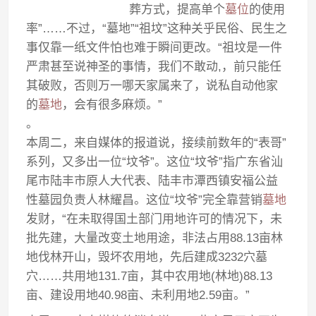
葬方式，提高单个
墓位
的使用
率”……不过，“墓地”“祖坟”这种关乎民俗、民生之
事仅靠一纸文件怕也难于瞬间更改。“祖坟是一件
严肃甚至说神圣的事情，我们不敢动,，前只能任
其破败，否则万一哪天家属来了，说私自动他家
的
墓地
，会有很多麻烦。”
。
本周二，来自媒体的报道说，接续前数年的“表哥”
系列，又多出一位“坟爷”。这位“坟爷”指广东省汕
尾市陆丰市原人大代表、陆丰市潭西镇安福公益
性墓园负责人林耀昌。这位“坟爷”完全靠营销
墓地
发财，“在未取得国土部门用地许可的情况下，未
批先建，大量改变土地用途，非法占用88.13亩林
地伐林开山，毁坏农用地，先后建成3232穴墓
穴……共用地131.7亩，其中农用地(林地)88.13
亩、建设用地40.98亩、未利用地2.59亩。”