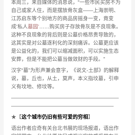
本周三，来自媒体的消息说，“一些市民买房不为
自己或家人住，而是摆放骨灰盒——上海崇明、
江苏启东等个别地方的商品房摇身一变，竟变
成‘私人
墓园’
……购买房子存放骨灰是不良现象。
这种不良现象的背后则是公墓价格昂贵导致的，
这其实是对公墓逐利化的深刻痛诉。公墓更应该
是公益化的，我们可以缩减面积，可以实施生态
安葬，但是不能把公墓当做敛财的手段。”
汉字“墓”为形声兼会意字，《说文-土部》的解释
说，墓，丘也，从土，莫声，本义指坟墓，引申
义有坟地、修坟等。
—————————————————————
————————————————————
★【
这个城市仍旧有些可爱的穷相
】
语出作者应奇有关台北书展的现场报道，语出作