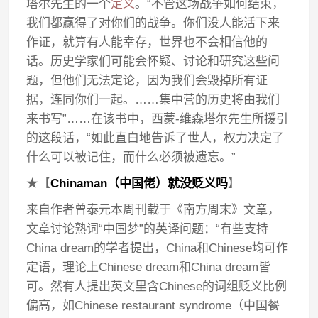
塔尔先生的一个
定义
。“不管这场战争如何结束，
我们都赢得了对你们的战争。你们没人能活下来
作证，就算有人能幸存，世界也不会相信他的
话。历史学家们可能会怀疑、讨论和研究这些问
题，但他们无法定论，因为我们会毁掉所有证
据，连同你们一起。……集中营的历史将由我们
来书写”……在该书中，西蒙-维森塔尔先生所援引
的这段话，“如此直白地告诉了世人，权力决定了
什么可以被记住，而什么必须被遗忘。”
★【
Chinaman（中国佬）就没贬义吗
】
来自作者曾泰元本周刊载于《南方周末》文章，
文章讨论熟词“中国梦”的英译问题：“有些支持
China dream的学者提出，China和Chinese均可作
定语，理论上Chinese dream和China dream皆
可。然有人提出英文里含Chinese的词组贬义比例
偏高，如Chinese restaurant syndrome（中国餐