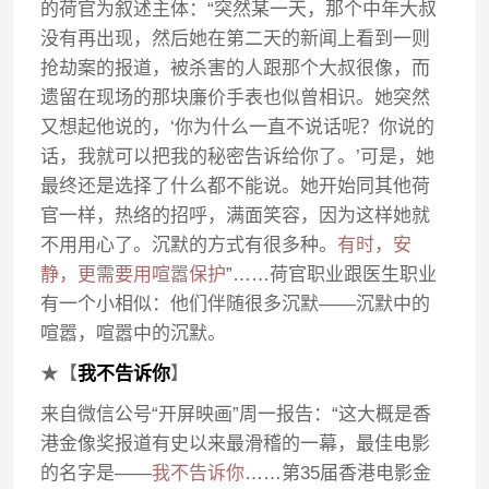
的荷官为叙述主体：“突然某一天，那个中年大叔
没有再出现，然后她在第二天的新闻上看到一则
抢劫案的报道，被杀害的人跟那个大叔很像，而
遗留在现场的那块廉价手表也似曾相识。她突然
又想起他说的，‘你为什么一直不说话呢？你说的
话，我就可以把我的秘密告诉给你了。’可是，她
最终还是选择了什么都不能说。她开始同其他荷
官一样，热络的招呼，满面笑容，因为这样她就
不用用心了。沉默的方式有很多种。
有时，安
静，更需要用喧嚣保护
”……荷官职业跟医生职业
有一个小相似：他们伴随很多沉默——沉默中的
喧嚣，喧嚣中的沉默。
★【
我不告诉你
】
来自微信公号“开屏映画”周一报告：“这大概是香
港金像奖报道有史以来最滑稽的一幕，最佳电影
的名字是——
我不告诉你
……第35届香港电影金