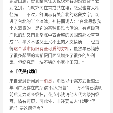
家舒国志。台北给原住民或观光客的感受常有云
泥之别，而就算同在霄或共在壤，感受也常大相
径庭……不过，舒国志有关台北的这段文字，切
进了台北的半个魂魄，神秘而诱人：“台北最教我
个人满意的，是它的某种很难言传的、有点破落
户似的却又南北杂陈中西合璧的民国感那股草草
成军、半乡不城又土又不土的人文情质……也觉
得
这个城市仍旧有些可爱的穷相
，虽然早已铺陈
了很多鄙陋的富裕假门面又增多了很多的势利
鬼，但终究是一块不错的小家小田园。”
★【
代哭代跪
】
来自澎湃新闻周一
消息
，消息以个案方式报道近
年间广泛存在的所谓“代人扫墓”……万不得已清明
前后无力返乡祭扫，花点小钱请他人代为祭扫祭
拜，情有可原，可此外，非还要请人“代哭”“代
跪”？要这般浮夸？