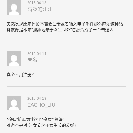
2016-04-13
高冷的汪汪
突然发现原来评论不需要注册或者输入电子邮件那么麻烦这种感
觉就像是本来“孤独地悬于众生世外”忽然活成了一个普通人
2016-04-14
匿名
真个不用注册？
2016-04-18
EACHO_LIU
“撩妹”扩展为“撩姐”“撩姨”“撩妈”
难道不是对 妇女节之于女生节的反弹？