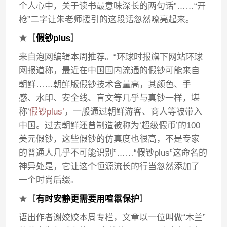
个人心中，关于读书最意味深长的两句话”……“开
枪”二字让朱老师援引的这段话忽然嘹亮起来。
★【
假钞plus
】
来自泡网编辑本周推荐。“环球时报旗下网站环球
网报道称，最近在中国国内流通的假钞可能来自
朝鲜……朝鲜版假钞技术含量高，其颜色、手
感、水印、安全线、盲文等几乎与真钞一样，堪
称‘
假钞plus’
，一般通过朝鲜游客、商人等被带入
中国。过去朝鲜还曾制造被称为‘超级假币’的100
美元假钞，这些假钞的仿真度也很高，不是专家
的普通人几乎不可能识别”……“假钞plus”这命名的
神异处是，它让这个恒源流长的行当忽然添加了
一个时尚后缀。
★【
有时安静更需要用喧嚣保护
】
语出作者谢姣姣本周专栏，文章以一位叫做“木兰”