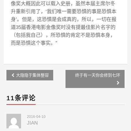
像奖大概因此可以载入史册，虽然本届主席尔冬
升重新引用了，‘我们唯一需要恐惧的事是恐惧本
身’。但是，这恐惧是会成真的，所以，一切在报
道35届香港电影金像奖时没有提最佳影片名字的
（包括我自己），所恐惧的肯定不是恐惧本身，
而是恐惧这个事实。”
Post
大隐隐于集体整容
终于有一天你会修到七环
navigation
11条评论
2016-04-10
JIAN