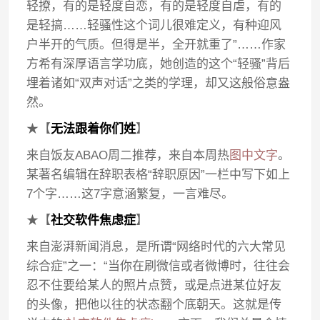
轻撩，有的是轻度自恋，有的是轻度自虐，有的
是轻搞……轻骚性这个词儿很难定义，有种迎风
户半开的气质。但得是半，全开就重了”……作家
方希有深厚语言学功底，她创造的这个“轻骚”背后
埋着诸如“双声对话”之类的学理，却又这般俗意盎
然。
★【
无法跟着你们姓
】
来自饭友ABAO周二推荐，来自本周热
图中文字
。
某著名编辑在辞职表格“辞职原因”一栏中写下如上
7个字……这7字意涵繁复，一言难尽。
★【
社交软件焦虑症
】
来自澎湃新闻消息，是所谓“网络时代的六大常见
综合症”之一：“当你在刷微信或者微博时，往往会
忍不住要给某人的照片点赞，或是点进某位好友
的头像，把他以往的状态翻个底朝天。这就是传