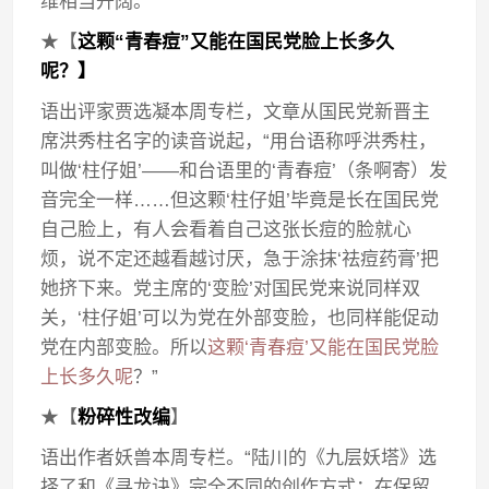
维相当开阔。
★【
这颗“青春痘”又能在国民党脸上长多久
呢？】
语出评家贾选凝本周专栏，文章从国民党新晋主
席洪秀柱名字的读音说起，“用台语称呼洪秀柱，
叫做‘柱仔姐’——和台语里的‘青春痘’（条啊寄）发
音完全一样……但这颗‘柱仔姐’毕竟是长在国民党
自己脸上，有人会看着自己这张长痘的脸就心
烦，说不定还越看越讨厌，急于涂抹‘祛痘药膏’把
她挤下来。党主席的‘变脸’对国民党来说同样双
关，‘柱仔姐’可以为党在外部变脸，也同样能促动
党在内部变脸。所以
这颗‘青春痘’又能在国民党脸
上长多久呢
？”
★【
粉碎性改编
】
语出作者妖兽本周专栏。“陆川的《九层妖塔》选
择了和《寻龙诀》完全不同的创作方式：在保留