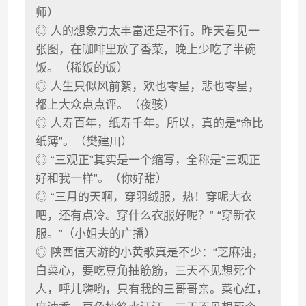
师）
◎ 人的想象力太丰富还是不行。昨天看见一
张图，在咖啡里放了香菜，晚上少吃了半碗
饭。（稀饭的饭）
◎ 人生只似风前絮，欢也零星，悲也零星，
都上大众点点评。（夜骇）
◎ 人寿百年，纸寿千年。所以，真的是“命比
纸薄”。（樊建川）
◎ “三观正”其实是一个缩写，全称是“三观正
好和我一样”。（你好甜）
◎ “三月的天啊，穿羽绒服，热！穿呢大衣
吧，还有点冷。穿什么衣服好呢？” “穿新衣
服。”（小姐夫的广播）
◎ 陕西信天游的小黄歌真是不少：“芝麻油，
白菜心，要吃豆角抽筋筋，三天不见想死个
人，呼儿嗨哟，只有我的三哥哥亲。菜心红，