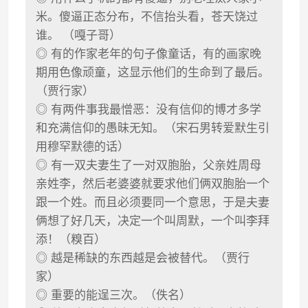
米。傻逼正态分布，不信抬头看，苍天饶过
谁。 （嘎子哥）
◎ 有的作家老年的句子像童话，有的画家晚
期用色像顽童，这显示他们的生命到了最后。
（贾行家）
◎ 有两件事我最憎恶：没有信仰的博才多学
和充满信仰的愚昧无知。（宋石男转爱默生引
用穆罕默德的话）
◎ 有一双夫妻生了一对双胞胎，父亲姓周母
亲姓李，然后老婆婆就要求他们俩双胞胎一个
跟一个姓。而且必须要同一个意思，于是夫妻
俩想了好几天，决定一个叫周默，一个叫李拜
添！（糗百）
◎ 越是稀缺的东西越是会被替代。（贾行
家）
◎ 重要的能逞三次。（佚名）