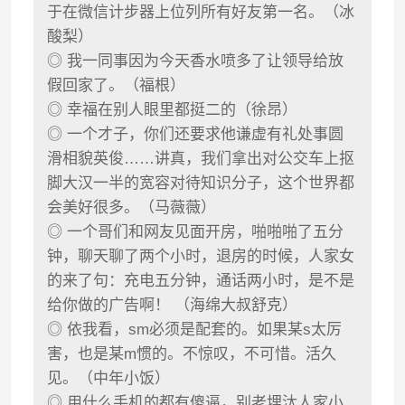
于在微信计步器上位列所有好友第一名。（冰
酸梨）
◎ 我一同事因为今天香水喷多了让领导给放
假回家了。（福根）
◎ 幸福在别人眼里都挺二的（徐昂）
◎ 一个才子，你们还要求他谦虚有礼处事圆
滑相貌英俊……讲真，我们拿出对公交车上抠
脚大汉一半的宽容对待知识分子，这个世界都
会美好很多。（马薇薇）
◎ 一个哥们和网友见面开房，啪啪啪了五分
钟，聊天聊了两个小时，退房的时候，人家女
的来了句：充电五分钟，通话两小时，是不是
给你做的广告啊！ （海绵大叔舒克）
◎ 依我看，sm必须是配套的。如果某s太厉
害，也是某m惯的。不惊叹，不可惜。活久
见。（中年小饭）
◎ 用什么手机的都有傻逼，别老埋汰人家小