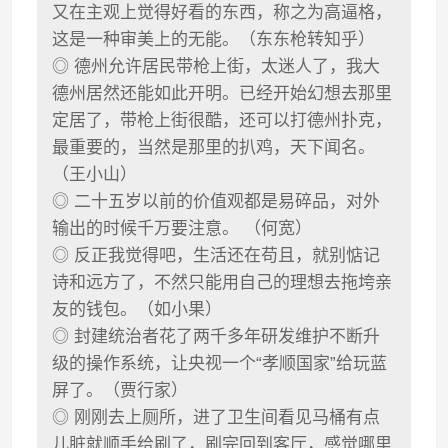
又在主观上觉得好看的东西，称之为高逼格，
这是一种审美上的无能。（东东枪转知乎）
◎ 德州允许居民带枪上街，太迷人了，我大
德州居然还能如此开明。已经开始幻想去那里
定居了，带枪上街很酷，还可以打德州扑克，
最重要的，当然是那里的扒鸡，天下闻名。
（王小山）
◎ 二十五岁以前的价值观都是易碎品，对外
输出的时候千万要注意。 （何宽）
◎ 反正我觉得吧，生活还在苟且，就别惦记
诗和远方了，不然只能用自己的理想去拖垮亲
友的钱包。（如小果）
◎ 封建统治者花了两千多年研发维护不断升
级的操作系统，让央视一个“孝顺国家”给玩蓝
屏了。（贾行家）
◎ 刚刚去上厕所，进了卫生间看见马桶有点
儿脏就顺手给刷了，刷完回到客厅，感觉哪里