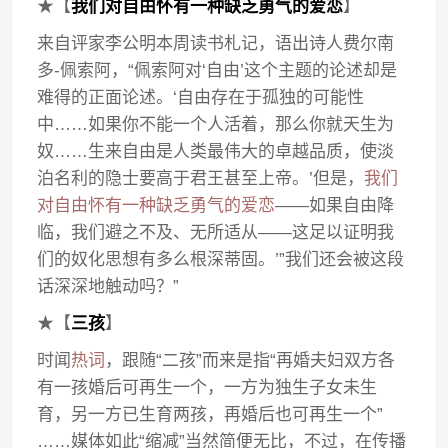
★【
我们对自由怀有一种缺乏勇气的爱恋
】
来自评家李公明本周读书札记，语出诗人费尔南
多-佩索阿，“佩索阿对‘自由’这个主题的论述却是
难得的正面论述。‘自由存在于孤独的可能性
中……如果你不能一个人活着，那么你就天生为
奴……生来自由是人类最伟大的卓越品质，使淡
泊名利的隐士要高于君王甚至上帝。’但是，
我们
对自由怀有一种缺乏勇气的爱恋
——如果自由降
临，我们避之不及、无所适从——这足以证明我
们的奴化思想有多么根深蒂固。’”我们还会被这段
话深深地触动吗？”
★【
三孩
】
时闻
热词
，跟随“二孩”而来是指“再婚夫妇双方各
有一孩婚后可再生一个，一方为独生子女未生
育，另一方已生育两孩，再婚后也可再生一个”
……媒体如此“缩减”当然简便无比，不过，在传播