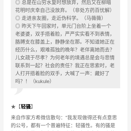
◎ 总是在山穷水复时想放弃，然后又在柳暗
花明时庆幸自己没放弃。（非处方药百忧解）
◎ 走进亲友圈，走近伪科学。（马薇薇）
◎ 昨天下午回家时，单元门台阶上坐着一个
老婆婆，双手捂着脸，严严实实看不到表情，
胳膊支在膝盖上，静静坐在那。不知道她正在
经历什么，艰难孤独的晚年？老伴离她而去？
儿女疏于尽孝？为何老年的境遇总是会与悲情
联系到一起？社会的责任？我正在思索时，老
人打开捂着脸的双手，大喊了一声：藏好了
吗？！（kukule）
★【
轻骚
】
来自作家方希微信散句：“我发现做得还有点意思
的公号，都有一个普遍特征：轻骚性。有的骚是