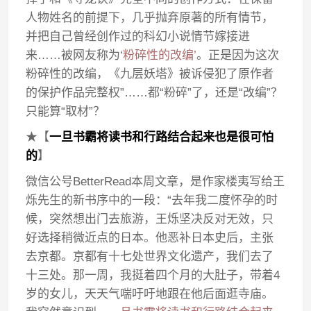
人物姓名的前提下，几乎抛弃原著的所有情节，
并把自己曾经创作过的科幻小说情节嫁接进
来……被网友称为‘
粉碎性的改编’
。正是因为这次
粉碎性的改编，《九层妖塔》被诉侵犯了原作者
的保护作品完整权”……都“粉碎”了，还是“改编”？
只能算“取材”？
★【
一旦书霸将读书和行路结合起来也是很可怕
的
】
微信公号BetterRead本周文章，是作家楼夷写给王
烁先生的新书序中的一段：“去年我二度怀孕的时
候，突然想出门去旅游，王烁坚决反对无效，只
好选择稍微近点的日本。他恶补日本史后，主张
去京都。京都有十七处世界文化遗产，我们去了
十三处。那一周，我挺着四个月的大肚子，带着4
岁的女儿，天天气喘吁吁地跟在他后面逛寺庙。