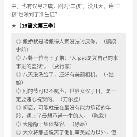
中，也有误导之虞，刚刚“二孩”，没几天，连“三
孩”也领到了准生证？
★【
16语文第三季
】
◎ 傲娇就是骄傲得人家没法讨厌你。（鹦鹉
史航）
◎ 八卦一位高干子弟：“人家那是凭自己的本
事进的监狱”。（贾行家）
◎ 八天没洗脸了，还好有美颜相机。（7姑
娘）
◎ 别的节可以不吭声，世界女汉子日，是一
定要违心祝贺的。（刀尔登）
◎ 初恋，可能就是在最没有能力承诺的年
龄，遇上了最想承诺一生的人。（陈默）
◎ 大隐隐于集体整容。（徐昂）
◎ 大众将那些脱离了他们审美能力以外，但