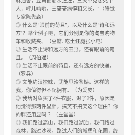
麻油香，豆角抽筋水汪汪，三天不见想死个
人，呼儿嗨哟，三哥哥病得粗又长。”（睡觉
专家陈先森）
◎ 什么是“眼前的苟且”，以及什么是“诗和远
方”？举个例子吧，它们分别是你的淘宝购物
车和收藏夹。（豆瓣. 吃土狂魔张小电）
◎ 生活不止诗和远方的田野，还有眼前的苟
且。（周伯通）
◎ 生活不止眼前的苟且，还有远方的快递。
（罗兵）
◎ 文能约汉撩妹，武能甩渣鉴婊。这样的
我，你值得但不配拥有。（为爱皮）
◎ 我给对象买了4件衣服，退了2件，原因是
他觉得那两件显胖。搞笑不搞笑这个理由？你
的胖还用显吗 ？（左堂堂）
◎ 我们路过高山，我们路过湖泊，我们路过
森林，路过沙漠，路过人们的城堡和花园，终