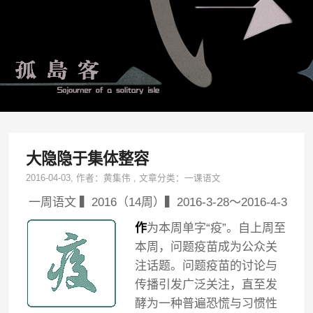
大隐隐于集体整容
2016-04-03
, 作者：
黄集伟
,
文章分类：
一课语文
一周语文 ▍2016（14周）▍2016-3-28～2016-4-3
作
为本周单字“疫”。自上周至
本周，问题疫苗成为公众关
注话题。问题疫苗的讨论与
传播引发广泛关注，直至发
酵为一种普遍恐慌与习惯性