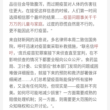
品往往会导致腹泻，而过期疫苗对人体的伤害往
往更大。在接受这样信息的时候，人们第一时间
选择相信那个最坏的结果……
疫苗问题事关千千
万万的儿童与家庭
。过度的恐慌自然是不行的，
更不能因此不打疫苗。”
来自财新网的消息说，多名律师本周二致信国务
院，呼吁迅速对疫苗案采取补救措施，“联名信
呼
吁
，‘庞氏疫苗犯罪案接下来侦查直至宣判，在不
影响侦查的情况下都要全程向公众公开’。食药监
局、卫计委、公安部应“就本部门发现的问题或困
难做详细报告，就接下来的预防和救济部署做详
细阐述……人们总希望疫苗既能保护所有接种
者，又没有任何风险，但现实是——疫苗并不完
美。如何尽可能地减少损害？一方面需要成熟的
赔偿处理机制；另一方面，则需要更大范围的公
众知晓权和公开讨论。”。