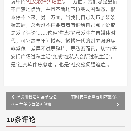
说中的‘
社交软件焦虑症’
。一方面，我们总是会情
不自禁地点赞，并且不断地下拉朋友圈动态，根
本停不下来，另一方面，当我们自己发布了某条
状态后，总会忍不住要看看有谁给自己点了赞或
是发了评论”……这种“焦虑症”虽发生在自媒体时
代，可它跟早年间博客、微博年代的刷屏强迫症
非常像，差异不过更碎片、更私密而已，从“在天
安门广场过私生活”变成“在私人会所过私生活”，
是“社交软件焦虑症”，也是“社交窥伺强迫症”。
Post
祝贵州省沿河县革委会
有时安静更需要用喧嚣保护
navigation
张三主任身体勉强健康
10条评论