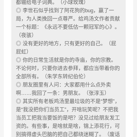
都输给电子词典。（小球玫瑰）
◎ 李世石似乎找到了阿花狗的bug，赢了一
局，为人类挽回一点尊严。给鸡汤文作者贡献
一个标题：《永远不要低估一颗冠军的心》。
（夜骇）
◎ 没有更好的地方，只有更好的自己。（屁
屁虹）
◎ 你的日常生活就是你的寺庙，你的宗教。
不论何时，只要你进去参拜，都应当带着你的
全部所有。（朱学东转纪伯伦）
◎ 朋友圈里有人问：大家都用什么点外卖
啊……我回了一条：男朋友。（张淳玉）
◎ 其实所有老板鸡汤里最垃圾的不是“梦想”，
是“我没把你们当员工”，开啥玩笑呢？不把我
当员工把我当要饭的是吧？没见过给朋友发工
资的。有些事，是啥就是啥，锦上添花行，可
别搞得虚头巴脑的把自己都绕迷糊了。（废话