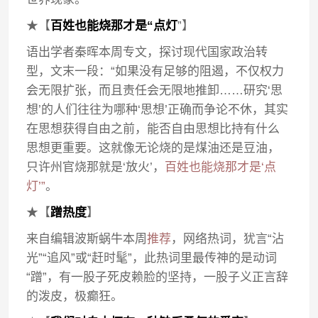
★【
百姓也能烧那才是“点灯
”】
语出学者秦晖本周专文，探讨现代国家政治转
型，文末一段：“如果没有足够的阻遏，不仅权力
会无限扩张，而且责任会无限地推卸……研究‘思
想’的人们往往为哪种‘思想’正确而争论不休，其实
在思想获得自由之前，能否自由思想比持有什么
思想更重要。这就像无论烧的是煤油还是豆油，
只许州官烧那就是‘放火’，
百姓也能烧那才是‘点
灯’”
。
★【
蹭热度
】
来自编辑波斯蜗牛本周
推荐
，网络热词，犹言“沾
光”“追风”或“赶时髦”，此热词里最传神的是动词
“蹭”，有一股子死皮赖脸的坚持，一股子义正言辞
的泼皮，极癫狂。