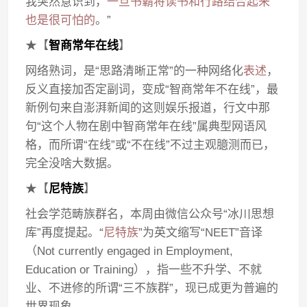
我突然意识到，
一旦书霸将读书和行路结合起来
也是很可怕的
。”
★【
智商常年在线
】
网络熟词，是“思路清晰正常”的一种网络化
表述
，
反义直接加否定副词，变成“智商常年不在线”，最
新例句来自澎湃新闻的这则娱乐报道，行文中那
句“这个人物在剧中智商常年在线”属典型网语风
格，而所谓“在线”或“不在线”不过主观臆测而已，
完全没啥大数据。
★【
尼特族
】
社会学范畴族群名，本周由微信公众号“冰川思想
库”再度提起。“
尼特族
”为英文缩写“NEET”音译
（Not currently engaged in Employment,
Education or Training），指一些不升学、不就
业、不进修的所谓“三不族群”，现已成更为普遍的
世界现象。