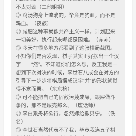
不太对劲（二他姐姐）
◎ 鸡汤狗身上流淌的，毕竟是狗血，而不是
鸡血。（夜骇）
◎ 减肥这种事就像共产主义一样，计划起来
一切美好，执行起来哪都是困难。（赤赤）
◎ 今天在很多地方都看到了这张棋局截图。
不知你们是否发现，棋子其实正好摆出一个汉
字——“然”。不知道你们怎么想，反正我是一
想到下次对决的时候，李世石八成会在对方的
引导下一步步将棋局摆成汉字“并”的形状就觉
得不寒而栗。（东东枪）
◎ 可不能把自己的宿敌污蔑成屎，跟屎做斗
争的，那不是屎壳郎么。（废话师）
◎ 李白乘舟将欲行，忽然嫁给撒贝宁。（佚
名）
◎ 李世石当然代表不了我，毕竟我连五子棋