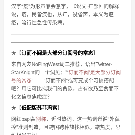
汉字“疫”为形声兼会意字，《说文-疒部》的解释
说，疫，民皆疾也，从疒，役省声，本义为瘟
疫，流行性急性传染病。
—————————————————————
————————————————————
★【
订而不阅是大部分订阅号的常态
】
来自网友NoPingWest周二推荐，语出Twitter-
StarKnight的一个洞见：”‘
订而不阅’是大部分订阅
号的常态
”……”订而不阅”或可变成个习惯搭配
吧？用它可比拟我们的贪欲，占有欲乃至食而不
化之信息焦虑症？
★【
低配版苏菲玛索
】
网红papi酱
别称
，近时热词。这一热词遵循“外貌
控”准则制造，且跨国跨种族找相似，蹭热度，思