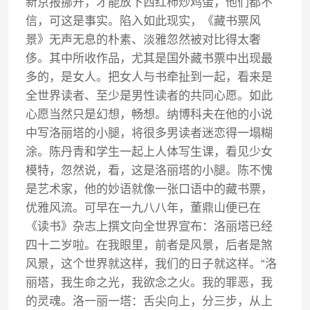
新京报挪开，才能放下西红柿炒鸡蛋，他们都不
信，可这是事实。陷入如此现实，《藏书票风
景》无声无息的朴素、淡雅忽然被对比得太奢
侈。其中所收作品，尤其是国外藏书票中出现最
多的，是女人。把女人与书牵扯到一起，看来是
全世界读者、至少是男性读者的共同心愿。如此
心愿当然只是幻想，畅想。纳博科夫在他的小说
中写洛丽塔的小腿，将很多男读者迷恋得一塌糊
涂。陈丹青和学生一起上人体写生课，看见少女
模特，忽然说，看，这是洛丽塔的小腿。陈不愧
是艺术家，他的妙语就像一张口语中的藏书票，
优雅风流。可早在一九八八年，董鼎山便已在
《读书》杂志上撰文向全世界宣布：洛丽塔已经
四十二岁啦。在我眼里，前者是风景，后者是煞
风景，这个世界就这样，我们的日子就这样。“洛
丽塔，我生命之光，我欲念之火。我的罪恶，我
的灵魂。洛一丽一塔：舌尖向上，分三步，从上