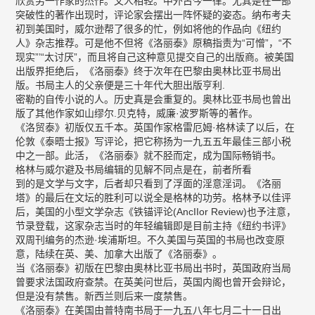
欣赏另一作家的杰作。文人相轻。中外古今一律。尤其是在一部
突破性的著作出现时，评论家会摆出一阵怀疑的姿态。纳布考夫
初到美国时，威尔逊帮了很多的忙，例如将他的作品向《纽约
人》杂志推荐。可是他不但将《洛丽泰》原稿指责为“可憎”，“不
现实”’“太讨厌”，而且将自己这种意见提交自己的出版商。被美国
出版界拒绝后，《洛丽泰》终于次年在巴黎由奥林比亚书局出
版。书局主人的父亲便是三十年代大胆出版亨利.
密勒的自传小说的人。历史真是会重复的。奥林比亚书局也曾出
版了其他作家如山缪尔.贝克特，威廉·波罗斯等的著作。
《洛贸泰》初版仅五千本。英国作家格雷厄姆·格林读了以后，在
伦敦《泰晤士报》写评论，把它称扬为一九五五年最佳三部小税
中之一部。此活，《洛丽泰》就不胫而定，成为国际畅销书。
格林与威尔避及书局编辑的见解不同点是在，前者所看
到的是文学与文字，后者却只看到了浮面的淫意淫词。《洛丽
塔》的最后在文坛的胜利可以说全是格林的功劳。格林予以佳评
后，美国的小型文学杂志《铁锚评论(AncIIor Review)也予注意，
节录登载，这家杂志当时的年轻编辑即是目前主持《纽约书评》
双周刊编务的杰逊·埃浦斯坦。不久美国与英国的书局也改变原
意，陆续在英、美、加拿大出版了《洛丽泰》。
当《洛丽泰》初版在巴黎由奥林比亚书局出书时，英国政府当局
曾要求法国政府查禁。在英美问世后，英国内阁也曾开会辩论，
但是没有禁售。新西兰则后来一度禁售。
《洛丽泰》在美国由普特南书局于一九五八年七月二十一日出