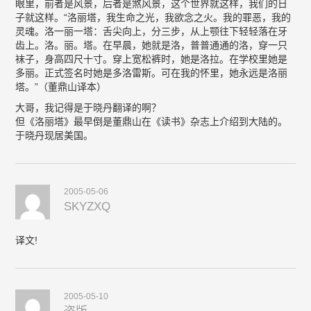
眼里，前者是风景，后者是煞风景，这个世界就这样，我们的日
子就这样。“洛丽塔，我生命之光，我欲念之火。我的罪恶，我的
灵魂。洛一丽一塔：舌尖向上，分三步，从上颚往下轻轻落在牙
齿上。洛。丽。塔。在早晨，她就是洛，普普通通的洛，穿一只
袜子，身高四尺十寸。穿上宽松裤时，她是洛拉。在学校里她是
多丽。正式签名时她是多洛雷斯。可在我的怀里，她永远是洛丽
塔。”（董鼎山译本）
大哥，我记得是于晓丹翻译的啊？
但《洛丽塔》最早倒是董鼎山在《读书》杂志上介绍到大陆的。
于晓丹现居美国。
2005-05-06
SKYZXQ
译文!
2005-05-10