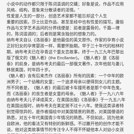
小说中的动作都只限于陈词滥调的交媾；好象是说，作品不应用
风格、结构，意象来分散读者的淫情。”
性爱是人生的一部分，创造艺术家都不能忘却这个人生
重要的因索。莎士比亚作品、甚至圣经中也有性爱的描写。庸俗
作品与文学艺术品间的分界线便是：前者是露骨的，千篇—律
的，陈词滥调的；后者则是寓含独创的想象力的。
纳布考夫自认《洛丽泰》是他最佳的英文原作。作家的孕育小说
正好妇女的孕育婴孩一样，需要怀胎期。早于三十年代的柏林时
期，纳布考夫已在孕青这个童女恋故事，终于一九三九年巴黎出
版了俄文的《魅人者》(the Encllanter)。《魅人者》是《洛丽
泰》的前身，是纳布考夫约最后一部俄文著作，次年他就与妻儿
移居美国，时年四十岁。
《魅人者》含有后来杰作《洛丽泰》所有的因素：一个中年的欧
洲男子；一个幼稚的女童；一个追求母亲以便得到女儿的主题。
所不同者是，《魅人者》的最后被卡车撞死者是那个中年色鬼，
而《洛丽泰》的丧生者是女童的母亲。《魅人者》于一九八六年
由纳布考夫儿子译成英文，在美国出版)《洛丽泰》于一九五八年
在美国出版时，纳布考夫在美定居不过十八年。使我这类读者特
别觉得惊异的，是作者描绘中对美国情景的熟悉，对美国俚语的
熟悉，对五十年代美国青少年情况的熟悉。不但如此，因为他来
自欧洲，他的看法又有特别的新鲜感。不过撇开他的创作才能不
谈，他对这类故事情节的专注令人不得不怀疑他本人对幼小女孩