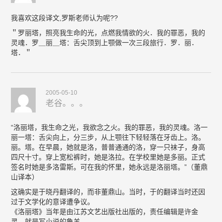
我喜欢这段译文,罗斯老师认为呢??
＂罗丽塔，照亮我生命的光，点燃我情欲的火．我的罪恶，我的
灵魂．罗＿丽＿塔：舌尖顶到上颚做一次三段旅行．罗．丽．
塔．＂
2005-05-10
老谷。。。
“洛丽塔，我生命之光，我欲念之火。我的罪恶，我的灵魂。洛一
丽一塔：舌尖向上，分三步，从上颚往下轻轻落在牙齿上。洛。
丽。塔。在早晨，她就是洛，普普通通的洛，穿一只袜子，身高
四尺十寸。穿上宽松裤时，她是洛拉。在学校里她是多丽。正式
签名时她是多洛雷斯。可在我的怀里，她永远是洛丽塔。”（董鼎
山译本）
这确实是于晓丹翻译的，而非董鼎山。当时，于的翻译当时还因
过于文学化的意译遭争议。
《洛丽塔》当年是由江苏文艺出版社出版的，责任编辑是许金
灵，就是写小说的鲁羊。