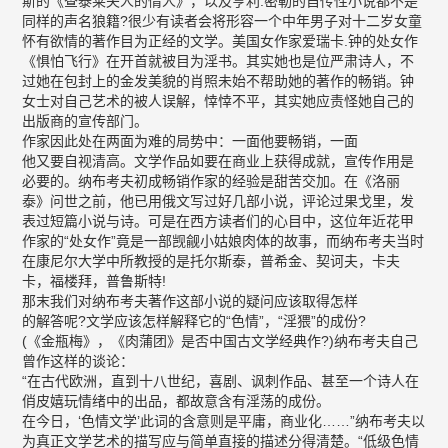
斯的《查泰莱夫人的情人》，以及亨利.密勒的自传性小说都不是
同样的声名狼籍?很少有读者会将形容一个中年男子对十二岁女童
怀有欲情的著作目为正经的文学。美国女作家爱瑞卡.钟的处女作
《惧怕飞行》在开首就被目为淫书。其实她也是位严肃诗人，不
过她在包封上的金发美貌的肖照未始不帮助她的著作的畅销。钟
女士对自己艺术的被人误解，悻悻不平，其实她应责怪她自己的
出版商的宣传部门。
作家因此处在两面为难的局势中：一面他要畅销，一面
他又要自视清高。文学作品如要在商业上获得成就，宣传作用是
必要的。纳布考夫初成畅销作家的经验是甜苦交加。在《洛丽
泰》问世之前，他已用俄文写过好几部小说，评论过果戈里，发
表过短篇小说与诗。可是在西方读者们的心目中，这位年近花甲
作家的“处女作”竟是一部觊觎小姑娘肉体的故事，而纳布考夫当时
在康尼尔大学中所教授的是托尔斯泰，普希金、契诃夫，卡夫
卡，福楼拜，普鲁斯特!
那末我们对纳布考夫著作这部小说的疑问应该取得怎样
的解答呢?文学应该怎样解释它的“色情”，“淫猥”的成份?
(《金瓶梅》，《肉蒲团》是否中国古文学经典作?)纳布考夫自己
曾作这样的谈论：
“在古代欧洲，直到十八世纪，喜剧、讽刺作品、甚至一个诗人在
俏皮嬉玩情绪中的出品，都故意含有淫荡的成份。
在今日，‘色情文学’此词的含意则是平庸，商业化……”纳布考夫以
为真正文学艺术的描写应与简单直接的描述分得清楚。“低级色情