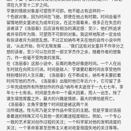
须在九岁至十二岁之间。
亨堡的情欲对象是可望而不可即。他不能占有这样的一
个色欲对象，因为时间在飞驰，即使在他占有时期，时间会毫不
留情地把女童进化为成年妇女。在这方面看来，很多正在失恋的
该者读了《洛丽泰》后应该有相当的满足感：至少，他们所追求
者并非四年为限、可望而不可即的对象。我这样地陈述一定会给
有些读者斥为胡思乱想。不过正如纳布考夫在他的自传小说中所
说，“从此开始，你可无限发展……”我们这些对女童并不作非分之
想的读者，至少可以在欣赏一部文学杰作之余，随着作者的想象
力，作一些毫不受拘束的发挥。
在《洛丽泰》这部小说中，反甭的角色好像是时间。一个人在出
生时就在向死忘行进。时间是敌人：亨堡要赶着时间去享受他所
特别嗜好的人生乐趣；《洛丽泰》在不断成长，纳布考夫要赶着
时间写他的杰作。《洛丽泰》出版时他已年近六十，它可留了多
少年完成他所有所想创作的作品?纳布考夫逝世于一九七七年，享
年七十七有余。时间是生命中一个最大因素，而人一出生，除了
谋生填饱胃腹之外，最大的兴趣是情欲，最大的惧怕是死亡。
《洛丽泰》主角亨堡整个时间就是被这两个关
注所缠迷。性与死乃是文学作品中常见的主题。但是亨堡对洛丽
泰着迷的特殊又可与其他一类的着迷程度相比。例如，一个专心
一致的艺术家对创作过程的关注；一个科学家对他的发明进度的
关注；一个革命家甚至恐怖主义者对收复祖国失地的关注等等。