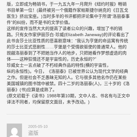
版，立即成为畅销书，于一九五九年一月爬升《纽约时报》畅销
书目单第一位！(最终被另一个俄籍作家帕斯捷尔纳克的《日瓦戈
医生》挤出宝座。)当时多半的书评都把评论集中于所谓“洛丽泰事
件”的纠纷，而不是书的文学价值。
这样的宣传当然大大的提高了读者公众的兴趣，增加了书的销
路。只有女作家伊丽莎白·珍威(EIizabeth Janeway)的评论看出了
此书含莎士比亚性质的悲喜剧意味：“我认为亨堡的命运寓有传统
的莎士比亚式悲剧性……亨堡是个受情欲驱使的普通常人。他的
觊觎洛丽泰到了不把她当作人的地步，只把她看作梦想虚造的肉
体——这种狂情还不是宇宙性的，历史永恒的?”
珍威女士一言点破了不朽经典作品的特性(横的宇宙性，
纵的永恒性)。今日，《洛丽泰》已被世界公认为现代文学的经典
之作。但是社会不乏愚昧无知的人。它与很多其他名作仍在某些
美国城镇的图书馆中被禁。四十二岁的洛丽泰(人)，三十岁的《洛
丽泰》(书)应算是成熟了。
(原文初载于《读书》1988年第10期，文中人名、书名有与正文中
译法不同者，均保留原文面目，未予改动。)
2005-05-10
盗版