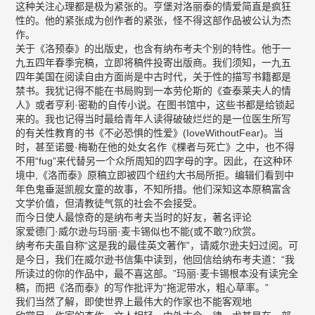
这种关注心理都是极为紧张的。亨堡对洛丽泰的情爱简直是疯狂
性的。他的紧张成为创作者的紧张，怪不得这部作品被公认为杰
作。
关于《洛预泰》的出版史，也含有纳布考夫个别的特性。他于一
九五四年春季完稿，立即将稿件投寄出版商。我们须知，一九五
四年美国在阅读自由方面尚是中古时代，关于性的描写书籍都是
禁书。我犹记得不能在书局购到一本劳伦斯的《查泰莱夫人的情
人》或者亨利·密勒的自传小说。在图书馆中，这些书都是给锁起
来的。我也记得当时最给青年人读得破破烂烂的是一位医生所写
的有关性教育的书《不必恐惧的性爱》(IoveWithoutFear)。当
时，甚至诺曼·梅勒在他的处女名作《棵者与死亡》之中，也不得
不用“fug”来代替另一个众所周知的四字母的字。因此，在这种环
境中,《洛而泰》原稿立即被四个纽约大书局所拒。编辑们看到中
年色鬼垂涎凯舰女童的故事，不知所措。他们深知这本原稿富含
文学价值，但清教徒气氛的社会不会接受。
而今日使人最惊奇的是纳布考夫当时的好友，著名评论
家爱德门·威尔逊与玛丽·麦卡锡似也不能(或不敢?)欣赏。
纳考布夫虽自称“这是我的最佳英文著作”，请威尔逊夫妇过阅。可
是今日，我们在威尔逊书信集中读到，他回信给纳布考夫道：“我
所读过的你的作品中，最不喜这部。”玛丽·麦卡锡根本没有读完全
稿，而把《洛而泰》的写作批评为“拖泥带水，粗心草率。”
我们当然了解，即使世界上最伟大的作家也不能客观地