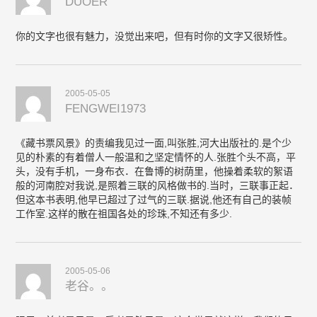
DUOER
你的文字也很有魅力，没觉出来吧，但有时你的文字又很矫性。
2005-05-05
FENGWEI1973
《藏书票风景》的责编我见过一面,叫张胜,河大出版社的.是个少
见的朴素的有着僧人一般温和之坚定情怀的人.张胜个头不高，平
头，没有手机，一身布衣．在鲁博的树荫里，他操着柔软的絮语
般的河南腔对我说,是照着三联的风格做书的.当时，三联事正起．
但这本书表明,他早已超过了过气的三联.据说,他还有自己的装帧
工作室.这样的散在祖国各处的珍珠,不知还有多少.
2005-05-06
老谷。。