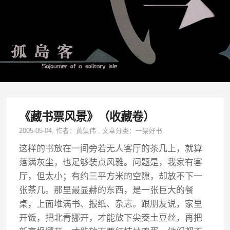
《藏书票风景》（收藏卷）
2005-05-04
, 作者：
黄集伟
,
文章分类：
一架好书
这样的书放在一间旁若无人客厅的茶几上，就算
落满灰尘，也足够装点风雅。问题是，我家有客
厅，但太小；有约三平方米的空隙，却放不下一
张茶几。那里最显赫的东西，是一张巨大的餐
桌，上面堆满书、报纸、杂志。跟朋友说，家里
开饭，把北青挪开，才能放下尖茭土豆丝，再把