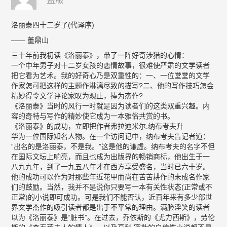
盗版
洛丽泰四十二岁了(代译序)
—— 董鼎山
三十年前我初读《洛丽泰》，带了一阵好奇涉猎的心情：
一个中年男子对十二岁女孩的恋情故事，很难使严肃的文学读者
把它看为艺术。我的好奇心乃是双重性的：一、一位堂堂的文学
作家怎可把这样的主题作淋漓尽致的描写?二、他的写作技巧怎会
精妙得令文学评论家叹为观止，捧为杰作?
《洛丽泰》当时的风行一时就是因为读者们的这类双重兴趣。内
容的奇特与写作的精妙使它成为一本雅俗共赏的书。
《洛丽泰》的成功，立即把作者弗拉迪米尔.纳布考夫升
华为一位国际知名人物。在一个访问记中，纳布考夫告记者道：
“出名的是洛丽泰，不是我。”这是他的谦虚。纳布考夫的名字不但
在国际文坛上响亮，而且也成为出版界的畅销商标，他出生于一
八九九年，到了一九五八年才在西方享受盛名，当时已六十岁。
他的成功可以作为对那些年近花甲而尚在苦苦耕作的未成名作家
们的鼓励。当然，我并不是说你只要写一本有关性状态(正常或不
正常)的小说即可成功。可是我们不能否认，近百年来有多少部世
界文学杰作的吸引读者都是出于不平常的理由。满脸淫笑的读者
以为《洛丽泰》是“脏书”。在过去，乔依斯的《尤力西斯》，劳伦