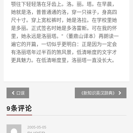
颚往下轻轻落在牙齿上。洛。丽。塔。在早晨，
她就是洛，普普通通的洛，穿一只袜子，身高四
尺十寸。穿上宽松裤时，她是洛拉。在学校里她
是多丽。正式签名时她是多洛雷斯。可在我的怀
里，她永远是洛丽塔。”（董鼎山译本）再朗读一
遍它的开篇，一切似乎更明白：正是因为一定会
有洛丽塔年过半百的煞风景，低清晰度的文字才
更具魅力。在低清晰度里，洛丽塔一直没长大。
Post
口误
《新知识英汉辞典》
navigation
9条评论
2005-05-05