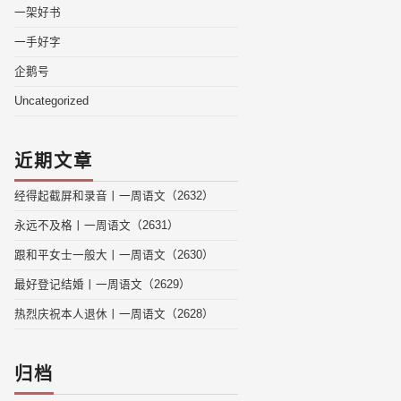
一架好书
一手好字
企鹅号
Uncategorized
近期文章
经得起截屏和录音丨一周语文（2632）
永远不及格丨一周语文（2631）
跟和平女士一般大丨一周语文（2630）
最好登记结婚丨一周语文（2629）
热烈庆祝本人退休丨一周语文（2628）
归档