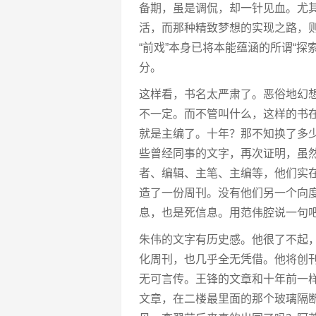
备期，虽是调侃，却一针见血。尤
活，而那种精致梦想的实现之路，
“前戏”本身已将本能蕴涵的所谓“
分。
这样看，书名太严肃了。恶俗地幻
不一定。而不管叫什么，这样的书在
就是主编了。十年？那不知换了多
些曾经同事的文字，再次证明，虽
者、编辑、主笔、主编等，他们实
造了一份周刊。没有他们另一个向度
息，也是死信息。用范伟腔说一句
朱伟的文字有历史感。他很了不起
化周刊，也几乎全无凭借。他将创
无可言传。王锋的文章和十年前一
文章，在二楼最里面的那个玻璃隔