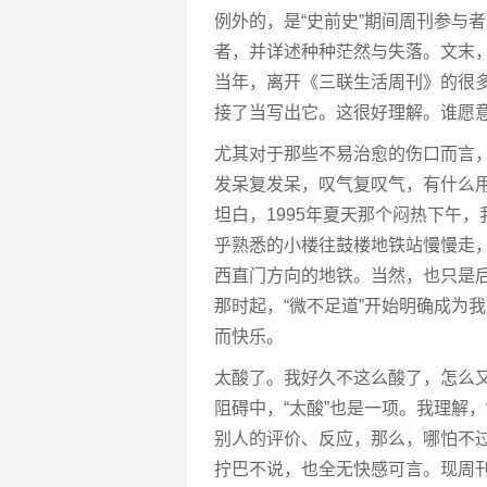
例外的，是“史前史”期间周刊参与
者，并详述种种茫然与失落。文末，
当年，离开《三联生活周刊》的很
接了当写出它。这很好理解。谁愿
尤其对于那些不易治愈的伤口而言
发呆复发呆，叹气复叹气，有什么
坦白，1995年夏天那个闷热下午
乎熟悉的小楼往鼓楼地铁站慢慢走
西直门方向的地铁。当然，也只是
那时起，“微不足道”开始明确成为
而快乐。
太酸了。我好久不这么酸了，怎么
阻碍中，“太酸”也是一项。我理解，
别人的评价、反应，那么，哪怕不
拧巴不说，也全无快感可言。现周刊