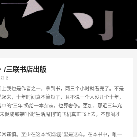
》/三联书店出版
架好书
加上我也是作者之一，拿到书，两三个小时就看完了。不是
说起来，十年时间真不算短了，且不说一个人没几个十年，
中的“三年”扔给一本杂志，也算奢侈。更加，那近三年亢
并未促成那架叫做“生活周刊”的飞机真正飞上去，不郁闷才
常谨慎。至少在这本“纪念册”里是这样。在本书中，唯一