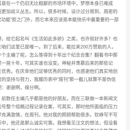
其是在一个仍旧无比粗鄙的市场环境中，梦想本身已难成
则更加歧义丛生。所以，很多时候，设计过分周到、周密的
探索功能”拒之门外，而它本来应该是本能快乐中最重要的一部
想，给它起名叫《生活如此多娇》之类，也许就好许多？也
咱们这里已是唯一。到了后来，能拉来200万赞助的人，
少个主编了呢，怎么等得到十年出个纪念合集？翻看书中那
然一晃十年，可其实谁也没变。神秘并羡慕后来的那些记
在优秀。在庆幸他们足够优秀的同时，也感谢他们真实地创
的坚持与努力，我履历表中“周刊”那一截儿就算不是伪信
吧：谢谢啊，缘分啊。
，前数任主编几乎都是他的好朋友。而在三联做一本新闻文
刊号整个组稿过程记录在案，可其实，那时他所面临的压力
样充满激情，在周刊，他对我的照顾帮助很多。钦峥写不写
断中，他还是那么诚实可靠。我想看见汪文的想法，但没看