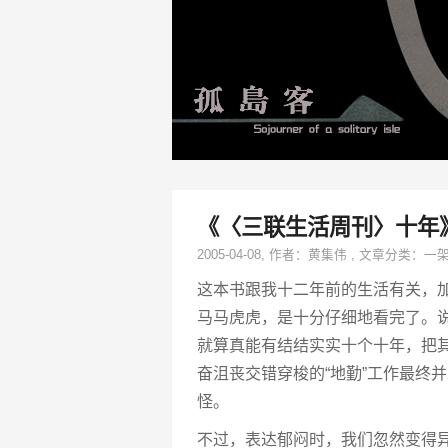
《〈三联生活周刊〉十年
2005-04-08
, 作者：
黄集伟
,
文章分类：
一
这本书跟我十二年前的生活有关，
马马虎虎，是十分仔细地看完了。
就算真能有结结实实十个十年，把其
奋沮丧交错穿梭的“地勤”工作最终
怪。
不过，表达郁闷时，我们忽然变得异