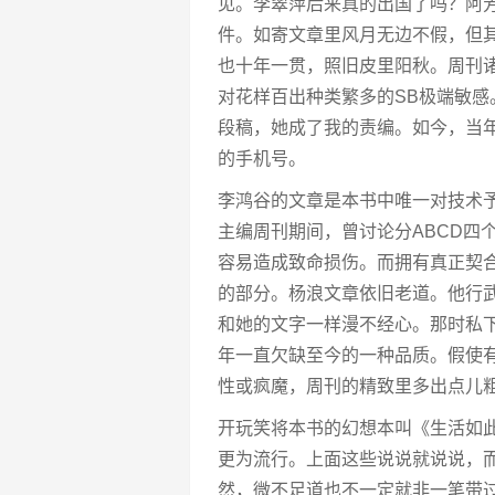
见。李翠萍后来真的出国了吗？阿
件。如寄文章里风月无边不假，但
也十年一贯，照旧皮里阳秋。周刊
对花样百出种类繁多的SB极端敏
段稿，她成了我的责编。如今，当
的手机号。
李鸿谷的文章是本书中唯一对技术
主编周刊期间，曾讨论分ABCD四
容易造成致命损伤。而拥有真正契
的部分。杨浪文章依旧老道。他行
和她的文字一样漫不经心。那时私下
年一直欠缺至今的一种品质。假使
性或疯魔，周刊的精致里多出点儿
开玩笑将本书的幻想本叫《生活如
更为流行。上面这些说说就说说，
然，微不足道也不一定就非一笔带