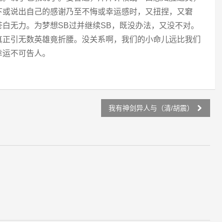
下或说出自己的感谢乃至不悔或幸运感时，又扭捏，又窘
白无力。为梦想SB过并继续SB，既没办法，又没不对。
真正引无数英雄竟折腰。没关系啊，我们的小命儿远比我们
幸运不可告人。
我有神剑异人与（清/胡震）