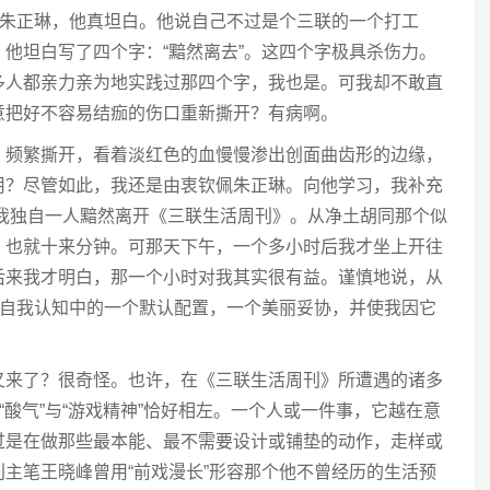
者朱正琳，他真坦白。他说自己不过是个三联的一个打工
他坦白写了四个字：“黯然离去”。这四个字极具杀伤力。
多人都亲力亲为地实践过那四个字，我也是。可我却不敢直
意把好不容易结痂的伤口重新撕开？有病啊。
，频繁撕开，看着淡红色的血慢慢渗出创面曲齿形的边缘，
用？尽管如此，我还是由衷钦佩朱正琳。向他学习，我补充
，我独自一人黯然离开《三联生活周刊》。从净土胡同那个似
，也就十来分钟。可那天下午，一个多小时后我才坐上开往
后来我才明白，那一个小时对我其实很有益。谨慎地说，从
我自我认知中的一个默认配置，一个美丽妥协，并使我因它
又来了？很奇怪。也许，在《三联生活周刊》所遭遇的诸多
“酸气”与“游戏精神”恰好相左。一个人或一件事，它越在意
过是在做那些最本能、最不需要设计或铺垫的动作，走样或
主笔王晓峰曾用“前戏漫长”形容那个他不曾经历的生活预