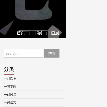
首页
书展
画展
Search
for:
分类
一对活宝
一团妄想
一窗风景
一课语文