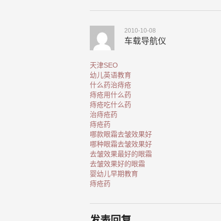
2010-10-08
车载导航仪
天津SEO
幼儿英语教育
什么药治痔疮
痔疮用什么药
痔疮吃什么药
治痔疮药
痔疮药
哪款眼霜去皱效果好
哪种眼霜去皱效果好
去皱效果最好的眼霜
去皱效果好的眼霜
婴幼儿早期教育
痔疮药
发表回复