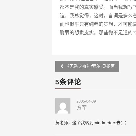
都不是我的真实感受。而当我想写
迫。我总觉得，这时，言词是多么苍
而也似乎只有纯粹的梦想，才可能
脆弱的想象皮实。那些微不足道的
Post
《无系之舟》/索尔·贝娄著
navigation
5条评论
2005-04-09
方军
黄老师，这个我转到mindmeters去：）