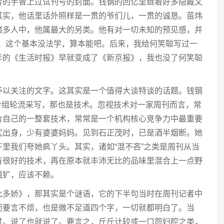
芳的手曾上过试刊号的封面。钱钢的回忆里链着好多隐藏文
其实，他话里话外照样是一贯的爷们儿，一贯的诚恳。苗炜
诸多人中，他属最大的另类。他有对一切未知的预见感，并
感。这个基本没法学，算本能吧。后来，我给何笑聪写过一
年的《生活时报》早就变成了《新京报》，我也没了何笑聪
予以关注的文字。这其实是一个值得大谈特谈的话题。钱钢
个组轮流采写，那也是技术。忽视技术对一家周刊而言，常
合自己的一整套技术，常常是一个机构核心竞争力中最重要
武出身，少有婆婆妈妈。见到石正茂时，已是酒半烟断。她
里我们夸她疯丫头。其实，诸如“混不吝”之类是周刊从当
有很好的技术，再在原本就丰沛无比的品味里混合上一点野
粗犷，应该不赖。
此多娇》，那其实是个谜语，它的下半句当时在周刊记者中
而要言不烦，也是微不足道四个字，一切就都明白了。当
过。说了也就说了。要言之，斤斤计较或一口怨妇腔之类，