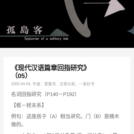
《现代汉语篇章回指研究》
（05）
2005-04-04
, 作者：
黄集伟
,
文章分类：
一架好书
名词回指研究（P140－P192）
【框－棂关系】
例句：这座房子（A）相当讲究。门（B）是楠木
做的。