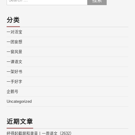
for:
分类
一对活宝
一团妄想
一窗风景
一课语文
一架好书
一手好字
企鹅号
Uncategorized
近期文章
经得起截屏和录音丨一周语文（2632）