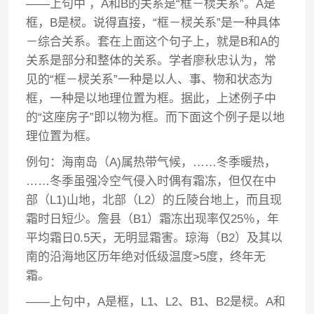
——上句中 ，A和B的关系是“框－棂关系”。A是
框，B是棂。说得直接，“框－棂关系”是一种具体
－综合关系。套在上面这个句子上，就是B和A的
关系是部分和整体的关系。学者廖秋忠认为，常
见的“框－棂关系”一种是以人、事、物和状态为
框，一种是以地理位置为框。据此，上述例子中
的“这座房子”即以物为框。而下面这个例子是以地
理位置为框。
例句：海南岛（A)属热带气候，……冬季暖热，
……冬季虽强冷空气侵入时偶有霜冻，但仅在中
部（L1)山地，北部（L2）的丘陵台地上，而且现
霜时日短少。詹县（B1）霜冻出现率仅25％，年
平均霜日0.5天，无明显霜害。琼海（B2）及其以
南的沿海地区历年绝对低级温度>5度，终年无
霜。
——上句中，A是框，L1、L2、B1、B2是棂。A和