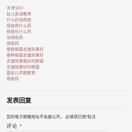
天津SEO
幼儿英语教育
什么药治痔疮
痔疮用什么药
痔疮吃什么药
治痔疮药
痔疮药
哪款眼霜去皱效果好
哪种眼霜去皱效果好
去皱效果最好的眼霜
去皱效果好的眼霜
婴幼儿早期教育
痔疮药
发表回复
您的电子邮箱地址不会被公开。
必填项已用
*
标注
评论
*