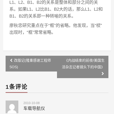
L1、L2、B1、B2的关系是整体和部分之间的关
系。如果L1、L2比B1、B2大的话，那么L1、L2和
B1、B2的关系即一种转喻的关系。
廖秋忠研究重点在于“框”的省略。他发现，当“棂”
出现时，“框”常常省略。
Post
改版记(隆重感谢工程师
《内战结束的前夜/美国生
navigation
SOS)
活杂志记者镜头下的中国》
1条评论
2010-10-08
车载导航仪