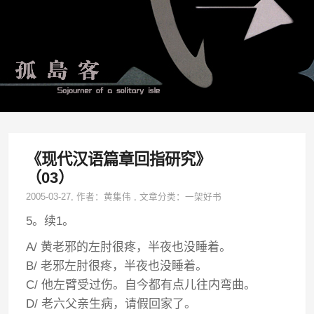
《现代汉语篇章回指研究》
（03）
2005-03-27
, 作者：
黄集伟
,
文章分类：
一架好书
5。续1。
A/ 黄老邪的左肘很疼，半夜也没睡着。
B/ 老邪左肘很疼，半夜也没睡着。
C/ 他左臂受过伤。自今都有点儿往内弯曲。
D/ 老六父亲生病，请假回家了。