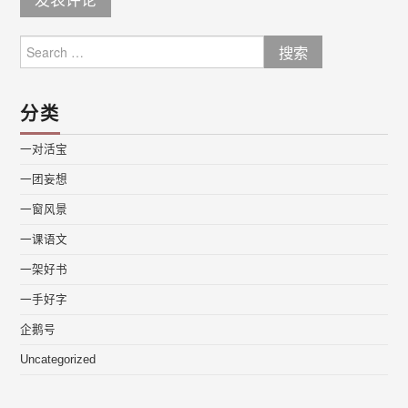
Search
for:
分类
一对活宝
一团妄想
一窗风景
一课语文
一架好书
一手好字
企鹅号
Uncategorized