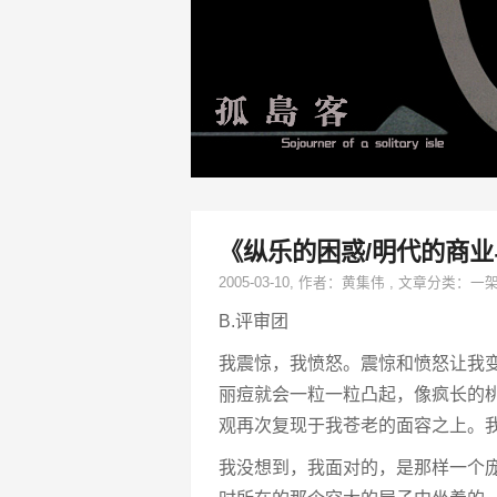
《纵乐的困惑/明代的商业
2005-03-10
, 作者：
黄集伟
,
文章分类：
一
B.评审团
我震惊，我愤怒。震惊和愤怒让我
丽痘就会一粒一粒凸起，像疯长的
观再次复现于我苍老的面容之上。
我没想到，我面对的，是那样一个