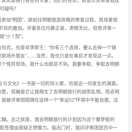
，其实是各行各业的专家，他们的任务，就是负责审查我这
很可疑吗？
参加“明团”、欲前往明朝旅游资格的审查过程，其场景很
电视节目的叠加。评委各位均着正装，肃穆无比，但男评审一
是“小丫腔”。
的句式，也是非李即王：“你有三个选择，要么去掉一个错
求助场外朋友”……当然，我也只是在事后才发现这一点。
那个怪异现场，我什么也顾忌不到。我要争取，争取去明朝
商业与文化》一书是一切的导火索，也是这一切发生的渊源。
熟悉，但确是它让我萌生了去明朝旅行的胡思乱想。而去明
我被评审团阻隔在这样一个“幸运52”环境中不能自拔。这
二糊。总之就是，我去明朝旅行的计划因为这个噩梦般的
被拒签理由是缺乏想像力。临出门时，我问评审团团员中一