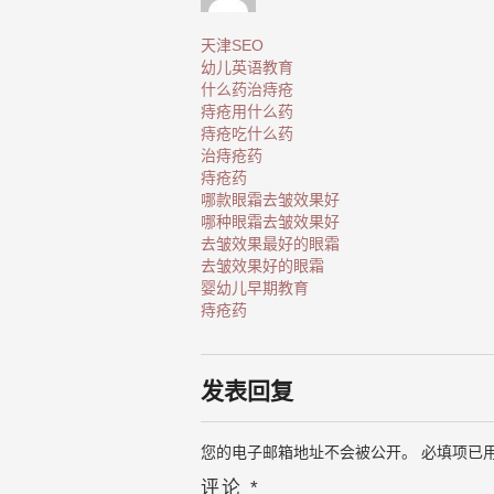
天津SEO
幼儿英语教育
什么药治痔疮
痔疮用什么药
痔疮吃什么药
治痔疮药
痔疮药
哪款眼霜去皱效果好
哪种眼霜去皱效果好
去皱效果最好的眼霜
去皱效果好的眼霜
婴幼儿早期教育
痔疮药
发表回复
您的电子邮箱地址不会被公开。
必填项已
评论
*