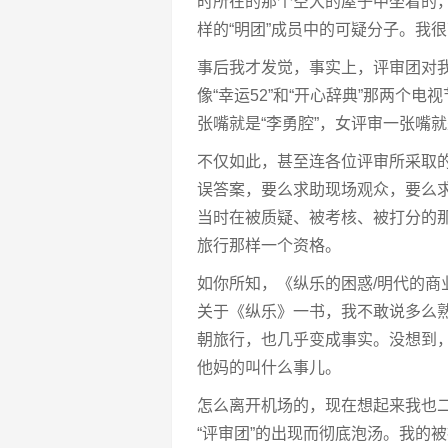
时所在的那个空大的屋子中坐着的
样的“明团”成员中的可疑分子。我
事后我才发觉，事实上，评审团对我
像“幸运52”和“开心辞典”那两个
张嘴就是“李勇腔”，女评审一张嘴就
不仅如此，甚至连各位评审所采取
误答案，要么求助现场观众，要么
当时在被质疑、被考核、被打分的
旅行那样一个资格。
如你所知，《纵乐的困惑/明代的
关于《纵乐》一书，我不敢说多么
朝旅行，也几乎变成事实。没想到，
他妈的叫什么事儿。
怎么离开机场的，现在想起来我也
“评审团”的出现而彻底泡汤。我的