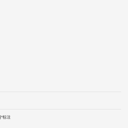
用
*
标注