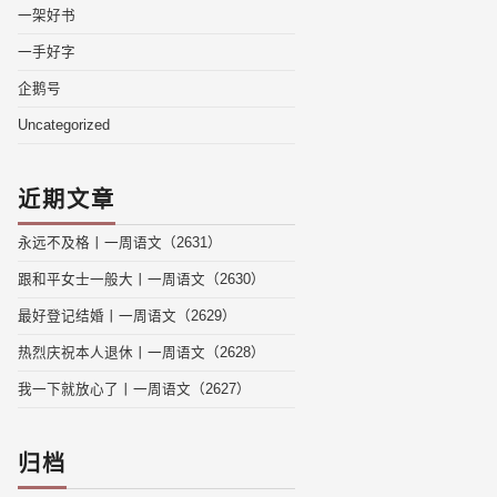
一架好书
一手好字
企鹅号
Uncategorized
近期文章
永远不及格丨一周语文（2631）
跟和平女士一般大丨一周语文（2630）
最好登记结婚丨一周语文（2629）
热烈庆祝本人退休丨一周语文（2628）
我一下就放心了丨一周语文（2627）
归档