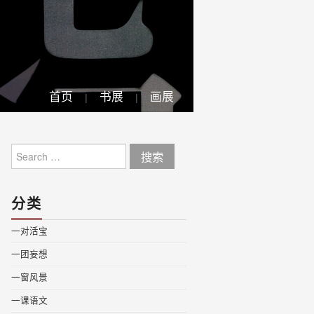
首页
书展
画展
Search
for:
分类
一对活宝
一团妄想
一窗风景
一课语文