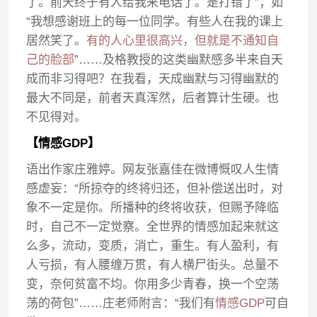
了。前天终于有人给我来电话了。是打错了”；如
“我想感谢班上的每一位同学。有些人在我的课上
居然笑了。
有的人心里很高兴，但就是不通知自
己的脸部
”……及格教授的这类幽默感多半来自天
成而非习得吧？在我看，天成幽默与习得幽默的
最大不同是，前者天真浑然，后者算计生硬。也
不见得对。
【情感GDP】
语出作家庄雅婷。网友张嘉佳在微博慨叹人生情
感虚妄：“所掠夺的终将归还，但补偿送出时，对
象不一定是你。所播种的终将收获，但赐予降临
时，自己不一定觉察。全世界的情感加起来就这
么多，流动，变质，消亡，重生。有人盈利，有
人亏损，有人腰缠万贯，有人横尸街头。总量不
变，奈何贫富不均。你用多少青春，换一个空荡
荡的荷包”……庄老师附言：“我们有
情感GDP
可自