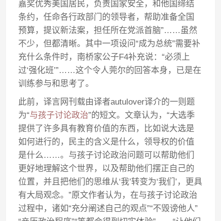
嘉奖优秀美国居民，负责国家安全，和他国缔结
条约，任命各行政部门的领导者，帮助准备全国
预算，提议新法案，担任所在党派首脑”……虽然
不少，但都清晰。其中一项设问“成为总统”需要补
充什么条件时，南桥家公子F4补充说：“必须上
过‘强化班’”……这个令人莞尔的回答本身，已是在
训练参与和思考了。
此前，译言网刊载由译者autulover译介的一则题
为“
与孩子讨论政治
”的短文。文章认为，“大选季
提供了许多具有教育价值的东西，比如说大选是
如何进行的，民主的含义是什么，领导权的价值
是什么……。与孩子讨论政治问题可以帮助他们
更好地理解这个世界，以及帮助他们摆正自己的
位置，并且把他们的思维从‘我’转变为‘我们’，更具
有大局观念。”原文作者认为，在与孩子讨论政治
过程中，诸如“充分阐述自己的观点”“不毁谤他人”