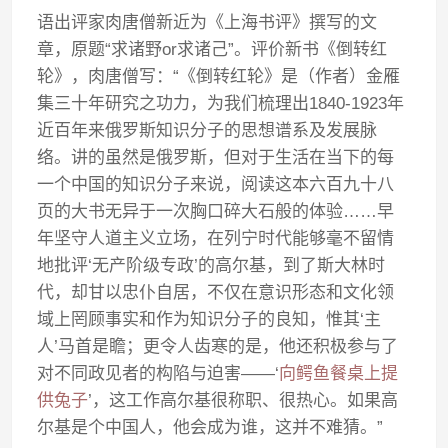
语出评家肉唐僧新近为《上海书评》撰写的文
章，原题“求诸野or求诸己”。评价新书《倒转红
轮》，肉唐僧写：“《倒转红轮》是（作者）金雁
集三十年研究之功力，为我们梳理出1840-1923年
近百年来俄罗斯知识分子的思想谱系及发展脉
络。讲的虽然是俄罗斯，但对于生活在当下的每
一个中国的知识分子来说，阅读这本六百九十八
页的大书无异于一次胸口碎大石般的体验……早
年坚守人道主义立场，在列宁时代能够毫不留情
地批评‘无产阶级专政’的高尔基，到了斯大林时
代，却甘以忠仆自居，不仅在意识形态和文化领
域上罔顾事实和作为知识分子的良知，惟其‘主
人’马首是瞻；更令人齿寒的是，他还积极参与了
对不同政见者的构陷与迫害——‘
向鳄鱼餐桌上提
供兔子
’，这工作高尔基很称职、很热心。如果高
尔基是个中国人，他会成为谁，这并不难猜。”