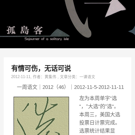
有情可伤，无话可说
2012-11-11
, 作者：
黄集伟
,
文章分类：
一课语文
一周语文｜2012（46）｜2012-11-5-2012-11-11
左
为本周单字“选
“，”大选“的”选“。
本周三，美国大选
投票日计票完成。
选票统计结果显