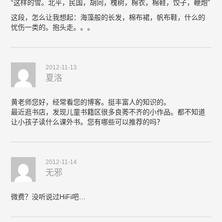
“这样的雪。北平，民国，胡同，槐树，棉衣，棉鞋，饺子，鞭炮”
这段，怎么让我想起：海藻般的长发，棉布裙，帆布鞋，什么的
忧伤一类的。抱头走。。。
2012-11-13
夏洛
黄老师您好，经常看您的博客。挺丰富人的知识的。
最近逛书店，发现儿童书籍区很多良莠不齐的小作品。都不知道
让小孩子读什么课外书。您有哪些可以推荐的吗？
2012-11-14
无邪
微费？没听说过HiFi吧…