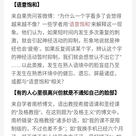
【语意饱和】
来自果壳问答微博：“为什么一个字看多了会觉得
越来越不像？一些学者用‘
语意饱和
’来解释这一现
象。他们认为，如果短时间内发生多次重复的刺
激，就会引起神经活动的抑制，形象地说就是神
经也会‘疲倦’。如果反复阅读某个字，辨认这个字
的神经活动暂时抑制，我们就会感觉认不出它了”
……以此类推，发生在熟人语境中的脸盲症乃至
于发生在熟悉环境中的健忘、遗忘、屏蔽诸症，
或都与“语意饱和”相关？
【有的人心里很高兴但就是不通知自己的脸部】
来自学者南桥博文，语出教授希腊语课和圣经课
的“及格教授”。在这则题为“及格主义”的博文中，
南桥辑录“及格教授”诸多妙语，如“我的课不是限
制级的，不过也差不多”；如“我换手机已经六个月