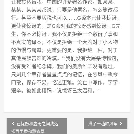
让教授转告我，中国的许多著名作家，如某某、
某某、某某某都说，只要是他署名，怎么删改都
行。甚至不要版税也可以……G译本已使我惊讶，
更使我惊讶的，是G会对我的惊讶感到惊讶。G先
生，你不必惊讶。我不仅是拒绝一个敷衍了事和
不真实的译本；不仅是拒绝一个大牌对于小人物
的傲慢与霸道；更重要的是，我拒绝一种，对于
其他民族苦难的冷漠。”“我们没有大屠杀博物馆，
没有受难者纪念碑，我们的奥斯维辛没有遗址，
只剩几个幸存者星星点点的记忆，在烈风中飘零
四散，保存不易，忆述更难。流亡中写作，字字
艰辛。被如此糟蹋，说惊讶已太温和。”
Post
在忧伤和虚无之间我选
搭了一趟顺风车
navigation
择百里香和薰衣草