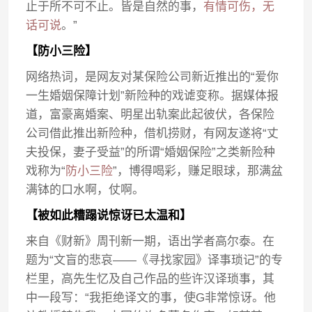
止于所不可不止。皆是自然的事，
有情可伤，无
话可说
。”
【防小三险】
网络热词，是网友对某保险公司新近推出的“爱你
一生婚姻保障计划”新险种的戏谑变称。据媒体报
道，富豪离婚案、明星出轨案此起彼伏，各保险
公司借此推出新险种，借机捞财，有网友遂将“丈
夫投保，妻子受益”的所谓“婚姻保险”之类新险种
戏称为“
防小三险
”，博得喝彩，赚足眼球，那满盆
满钵的口水啊，仗啊。
【被如此糟蹋说惊讶已太温和】
来自《财新》周刊新一期，语出学者高尔泰。在
题为“文盲的悲哀——《寻找家园》译事琐记”的专
栏里，高先生忆及自己作品的些许汉译琐事，其
中一段写：“我拒绝译文的事，使G非常惊讶。他