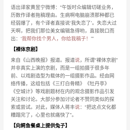
语出译家黄昱宁微博：“午饭时众编辑切磋业务，
历数作译者拖稿理由。生病啊电脑崩溃那种都已
经弱爆了，有个译者直接说‘我失恋了’。失恋大过
天啊，把我们那位美女编辑急得哟，直接脱口而
出：‘
我帮你找个男人，你给我稿子！
’”
【裸体京剧】
来自《山西晚报》报道。报道
说
，所谓“裸体京剧”
并非真实上演的京剧，而是一组拍摄于很多年
前、以戏剧造型为载体的一组摄影作品。经由网
络传播，这组包括《三打白骨精》《牡丹亭》
《空城计》等戏剧题材在内的观念摄影作品引发
关注和讨论。大部分参加讨论者不赞同类似的探
索或尝试。对此，媒体人蒋丰
说
：“把这点文化都
糟蹋完了，心里也就痛快了”。
【向鳄鱼餐桌上提供兔子】