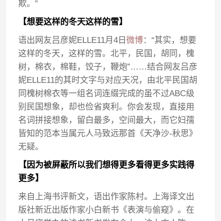
欺。”
【想要这样的冬天这样的雪】
语出网友吕彦妮ELLE11月4日
微博
：“其实，想要
这样的冬天，这样的雪。北平，民国，胡同，槐
树，棉衣，棉鞋，饺子，鞭炮”……结合网友吕彦
妮ELLE11的其时文字与对应天况，由北平民国胡
同槐树棉衣等一组名词连缀完成的虽不过ABC级
别民国想象，却也俭省爽利。你会发现，直接用
名词拼接想象，留白最多，空间最大，而它妇孺
皆知的范本当属元人马致远那首《天净沙-秋思》
无疑。
【因为被屏蔽所以我们想得更多看得更多实践得
更多】
来自上海书评新文，语出作家陈村。上海译文出
版社新近出版作家小白新书《表演与偷窥》。在