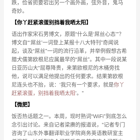
跌，俭省扼要宕出另一个画外画，弦外音，鬼马
奇妙。
【你丫赶紧滚蛋别挡着我晒太阳】
语出作家宋石男博文，原题“什么是‘屌丝心态’”？
博文自“‘屌丝’一词登上某报十八大特刊”奇闻说
起，谈及“屌丝”一词的流行沿革，并举例假想古希
腊犬儒第欧根尼应属最早的“屌丝”。其中一段说某
日亚历山大“屈尊降贵，来第欧根尼的木桶旁找
他，说可以满足他提出的任何要求。结果第欧根
尼连头也不抬，说：‘我只有一个要求，就是
你丫
赶紧滚蛋，别挡着我晒太阳
’。”
【微肥】
饭否热话题之一。本周，现时熟词“WiFi”到底怎么
念引出讨论。来自记者梁赓的报道说，“记者专门
咨询了山东外事翻译职业学院商务英语教研室主