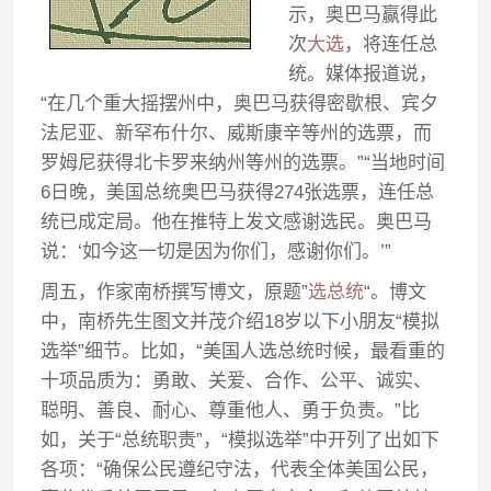
示，奥巴马赢得此
次
大选
，将连任总
统。媒体报道说，
“在几个重大摇摆州中，奥巴马获得密歇根、宾夕
法尼亚、新罕布什尔、威斯康辛等州的选票，而
罗姆尼获得北卡罗来纳州等州的选票。”“当地时间
6日晚，美国总统奥巴马获得274张选票，连任总
统已成定局。他在推特上发文感谢选民。奥巴马
说：‘如今这一切是因为你们，感谢你们。’”
周五，作家南桥撰写博文，原题”
选总统
“。博文
中，南桥先生图文并茂介绍18岁以下小朋友“模拟
选举”细节。比如，“美国人选总统时候，最看重的
十项品质为：勇敢、关爱、合作、公平、诚实、
聪明、善良、耐心、尊重他人、勇于负责。”比
如，关于“总统职责”，“模拟选举”中开列了出如下
各项：“确保公民遵纪守法，代表全体美国公民，