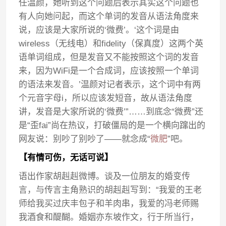
任温颜，她听到这个问题后表示其实这个问题也
有人向她问起，而这个单词的发音从语法角度来
说，应该是大家所说的‘微费’。‘这个词是由
wireless（无线电）和fidelity（保真度）这两个英
语单词组成，但是发音又不能按照这个词的发音
来，因为WiFi是一个合成词，应该按照一个单词
的语法来发音。’温颜对记者表示，这个词中有两
个元音字母i，所以应该发短音，故从语法角度
讲，发音是大家所说的‘微费’”……到底念“微费”还
是“歪fai”尚在热议，打破僵局的是一个横向蹿出的
网友说：别吵了别吵了——就念成“
微肥
”吧。
【有情可伤，无话可说】
语出作家胡赳赳微博。谈及一位朋友的婚变传
言，与传言主角熟识的胡赳赳写到：“我爱的王老
师给我买过庆丰包子和羊肉串，我爱的冯老师赐
我酒食和醍醐。婚姻亦东坡作文，行于所当行，