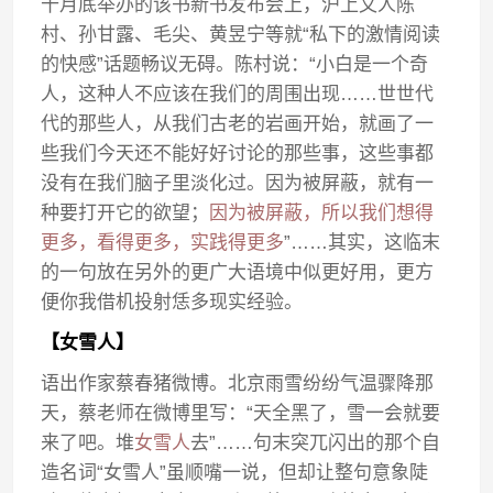
十月底举办的该书新书发布会上，沪上文人陈
村、孙甘露、毛尖、黄昱宁等就“私下的激情阅读
的快感”话题畅议无碍。陈村说：“小白是一个奇
人，这种人不应该在我们的周围出现……世世代
代的那些人，从我们古老的岩画开始，就画了一
些我们今天还不能好好讨论的那些事，这些事都
没有在我们脑子里淡化过。因为被屏蔽，就有一
种要打开它的欲望；
因为被屏蔽，所以我们想得
更多，看得更多，实践得更多
”……其实，这临末
的一句放在另外的更广大语境中似更好用，更方
便你我借机投射恁多现实经验。
【女雪人】
语出作家蔡春猪微博。北京雨雪纷纷气温骤降那
天，蔡老师在微博里写：“天全黑了，雪一会就要
来了吧。堆
女雪人
去”……句末突兀闪出的那个自
造名词“女雪人”虽顺嘴一说，但却让整句意象陡