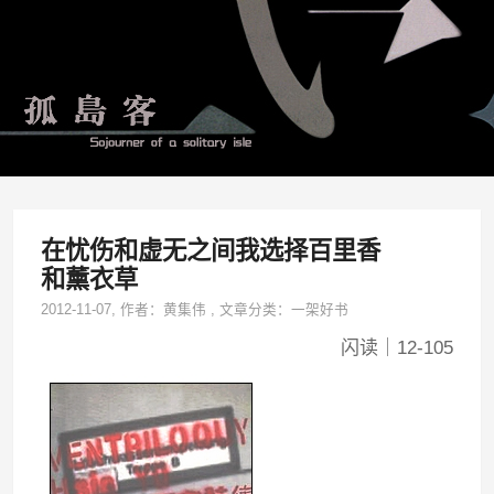
在忧伤和虚无之间我选择百里香
和薰衣草
2012-11-07
, 作者：
黄集伟
,
文章分类：
一架好书
闪读｜12-105