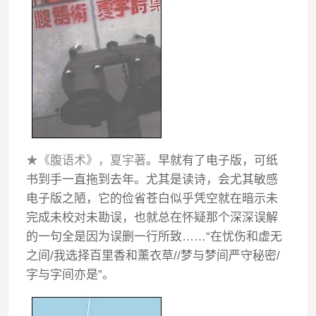
★《腹语术》，夏宇著
。早就有了电子版，可纸
书到手一直拖到去年。尤其是读诗，会尤其敏感
电子版之陋，它的俭省苍白似乎凭空就在暗示未
完成未校对未勘误，也就总在怀疑那个深深误解
的一句全是因为误删一行所致……“在忧伤和虚无
之间/我选择百里香和薰衣草//梦与梦间严守秘密/
字与字间亦是”。