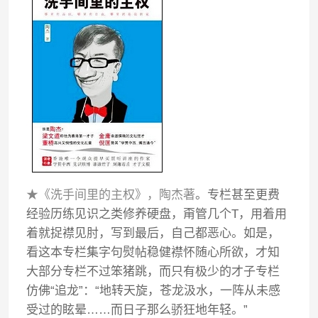
★《洗手间里的主权》，陶杰著
。专栏甚至更费
经验历练见识之类修养硬盘，甭管几个T，用着用
着就捉襟见肘，写到最后，自己都恶心。如是，
看这本专栏集字句熨帖稳健襟怀随心所欲，才知
大部分专栏不过笨猪跳，而只有极少的才子专栏
仿佛“追龙”：“地转天旋，苍龙汲水，一阵从未感
受过的眩晕……而日子那么骄狂地年轻。”