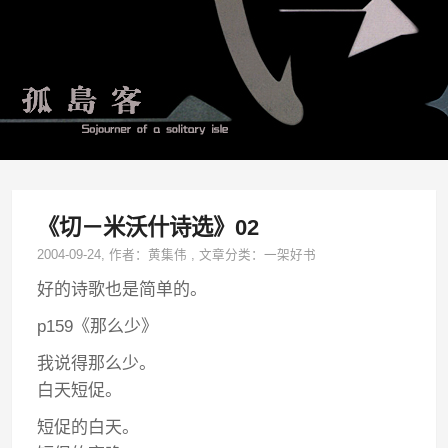
《切－米沃什诗选》02
2004-09-24
, 作者：
黄集伟
,
文章分类：
一架好书
好的诗歌也是简单的。
p159《那么少》
我说得那么少。
白天短促。
短促的白天。