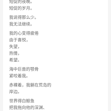
短促的夜晚。
短促的岁月。
我说得那么少。
我无法继续。
我的心变得疲倦
由于喜悦，
失望，
热情，
希望。
海中巨兽的颚骨
紧咬着我。
赤裸着，我躺在荒岛的
岸边。
世界得白鲸鱼
把我拖向他的深渊、