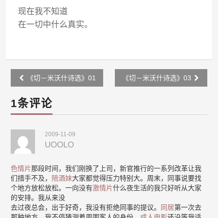
现在我不知道
在一切中什么真实。
Post
《切－米沃什诗选》01
《切－米沃什诗选》03
navigation
1条评论
2009-11-09
UOOLO
色情片
那段时间，我们刚换了上司，新官推行的一系列改革让我
们措手不及，
陪酒妹
大家都觉得压力特别大。周末，同事说要找
个地方放松放松。一向没有
激情片
什么夜生活的我只好听从大家
的安排。我从来没
去过夜总会，出于好奇，我没有拒绝同事的提议。
同居
第一次去
那种地方，我不停猜测着周围客人的身份。
成人电影
还没等我适