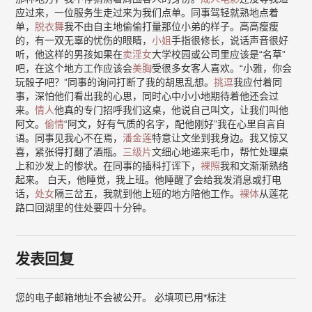
应过来，一位服务生走过来为我们点单。同事驾轻就熟地点着
单，
脱衣舞
我不由自主地偷偷打量那位小弟的样子。高高瘦瘦
的，有一双无辜的忧伤的眼睛，
小姐
手指很修长，说话声音很好
听，他这样的男孩如果在
卖淫女
大学校园或公司里应该是“名草”
吧，在这个地方工作应该会
美胸
受很多女客人喜欢。“小雅，你会
玩骰子吧？”同事的询问打断了我的胡思乱想。
挑逗
我应付着同
事，深怕他们看出我的心思，同时心中小小地期待着他还会过
来。
情人
他真的专门招呼我们这桌，他说自己叫文，让我们叫他
阿文。
偷情
“阿文，好有气质的名字，配他刚好”我在心里自言自
语。同事见我心不在焉，
潘金莲
特意让文坐到我身边。我又惊又
喜，紧张得打翻了酒瓶。
三级片
文细心地递来毛巾，帮忙处理桌
上和沙发上的惨状。在同事的插科打诨下，
裸照
我和文渐渐熟络
起来。 白天，他睡觉，我上班。他睡醒了会给我发消息或打电
话，
处女
隔三岔五，我就到他上班的地方陪他工作。
裸体
从莲花
路口回湖里的住处要四十分钟。
发表回复
您的电子邮箱地址不会被公开。
必填项已用
*
标注