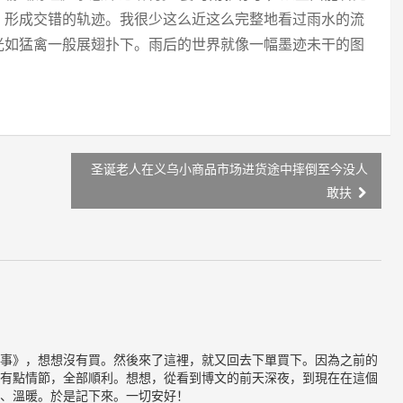
，形成交错的轨迹。我很少这么近这么完整地看过雨水的流
光如猛禽一般展翅扑下。雨后的世界就像一幅墨迹未干的图
圣诞老人在义乌小商品市场进货途中摔倒至今没人
敢扶
事》，想想沒有買。然後來了這裡，就又回去下單買下。因為之前的
有點情節，全部順利。想想，從看到博文的前天深夜，到現在在這個
、溫暖。於是記下來。一切安好！