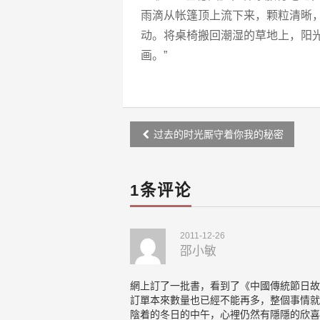
雨滴从帐篷顶上流下来，颗粒清晰
动。将桌椅搬回潮湿的草地上，阳
画。”
Post
过去的时光厮守着你我的秘密
navigation
1条评论
2011-12-26
邵小敏
網上訂了一批書，看到了《中國傳統節日故
訂單本來數量也已經不能再多，整個事情就
陰着的冬日的中午，心裡仍然有隱隱的欣喜