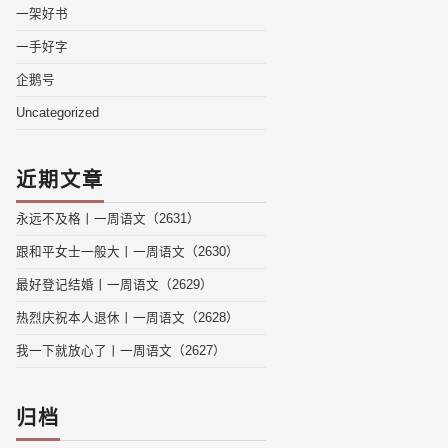
一架好书
一手好字
企鹅号
Uncategorized
近期文章
永远不及格丨一周语文（2631）
跟和平女士一般大丨一周语文（2630）
最好登记结婚丨一周语文（2629）
热烈庆祝本人退休丨一周语文（2628）
我一下就放心了丨一周语文（2627）
归档