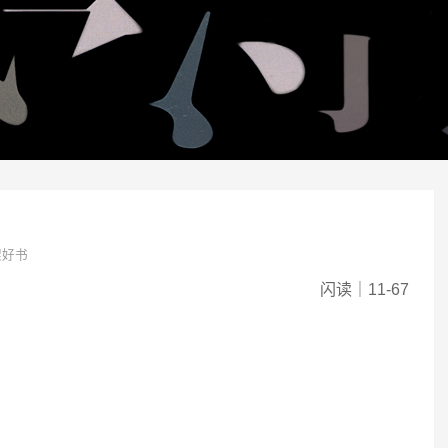
架好书
闪读｜11-67