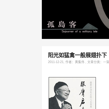
阳光如猛禽一般展翅扑下
2011-12-21
, 作者：
黄集伟
,
文章分类：
一