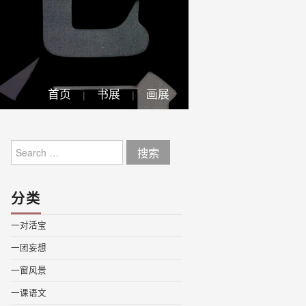
首页
书展
画展
Search
for:
分类
一对活宝
一团妄想
一窗风景
一课语文