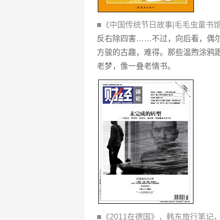
■《中国传统节日故事|毛毛虫童书
反右除四害……不过，向后看，偶
方骏的古趣，难得。那些温煦涂鸦跟
老梦，像一叠老情书。
■《2011在德国》，韩东旅行笔