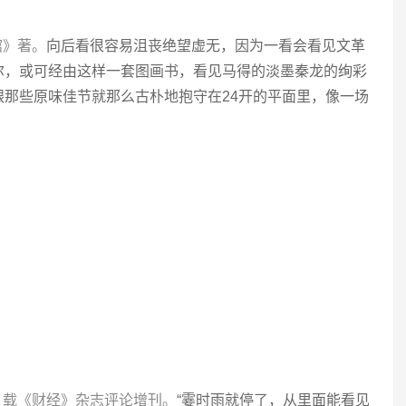
馆》著。
向后看很容易沮丧绝望虚无，因为一看会看见文革
尔，或可经由这样一套图画书，看见马得的淡墨秦龙的绚彩
那些原味佳节就那么古朴地抱守在24开的平面里，像一场
记，载《财经》杂志评论增刊。
“霎时雨就停了，从里面能看见