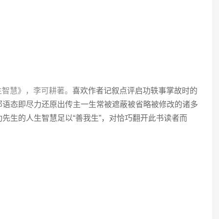
生智慧》，李可耕著。
喜欢作者记叙点评启功轶事掌故时的
那语态即尽力还原出传主一生常被遮蔽被省略被修改的诸多
先生的人生智慧足以“善我生”，对恰巧翻开此书读者而