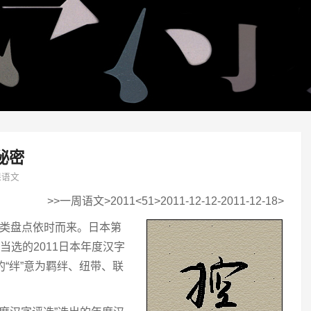
秘密
课语文
>>一周语文>2011<51>2011-12-12-2011-12-18>
各类盘点依时而来。日本第
当选的2011日本年度汉字
”的“绊”意为羁绊、纽带、联