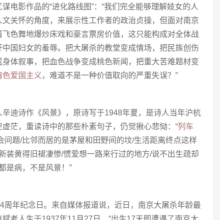
谋电影作品的“进化路线图”：“我们完全能够理解妓女的人
人文关怀的角度，来展示性工作者的政治贞操，但面对南京
眉飞色舞地爆炒床戏和豪言票房价值，这只能构成对全体战
奸中国妇女的羞辱。把大屠杀的教堂变成情场，把民族创伤
成身体叙事，把血色战争变成桃色新闻，把重大苦难题材变
情色爱国主义
，难道不是一种价值取向的严重失误？”
辛迪诗作《风景》，原诗写于1948年夏，是诗人当年沪杭
空虚茫，重读诗中的那些朴素句子，仍觉揪心悲恸：“
列车
会问题/比邻而居的是茅屋和田野间的坟/生活距离终点这样
的新装黄得旧褪凄惨/惯爱想一路来行过的地方/说不出生疏却
都是病，不是风景！”
74周年纪念日。来自媒体报道说，近日，南京大屠杀年龄最
斌老人生于1937年11月27日，“出生17天即遭遇了南京大