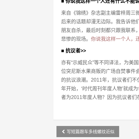
■ 你说我这样一个人还有什么不能
来自《锦绣》杂志副主编雷梓周三
后来的话题却漫无边际。我告诉他
朋友自杀，最后时刻都只跟我联系
悲惨的现场。
你说我这样一个人，
■ 抗议者>>
亦有“示威民众”等不同译法，为美国
位突尼斯水果商贩的广场自焚事件
的抗议浪潮。2011年，抗议者们不
年开始，‘时代周刊年度人物’就成
者为2011年度人物？因为抗议者们
Post
写短篇跟车多线螺纹近似