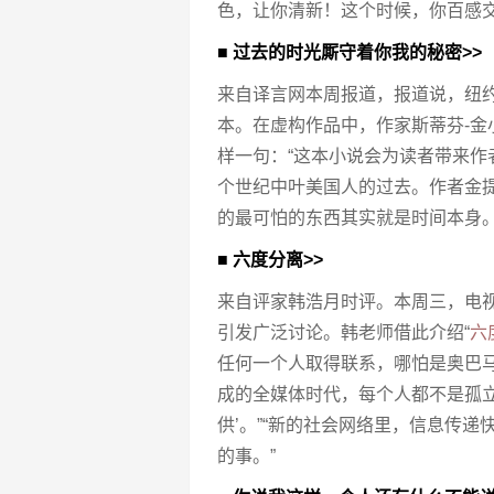
色，让你清新！这个时候，你百感交
■ 过去的时光厮守着你我的秘密>>
来自译言网本周报道，报道说，纽约
本。在虚构作品中，作家斯蒂芬-金
样一句：“这本小说会为读者带来
个世纪中叶美国人的过去。作者金
的最可怕的东西其实就是时间本身。
■ 六度分离>>
来自评家韩浩月时评。本周三，电视
引发广泛讨论。韩老师借此介绍“
六
任何一个人取得联系，哪怕是奥巴马
成的全媒体时代，每个人都不是孤
供’。”“新的社会网络里，信息传
的事。”