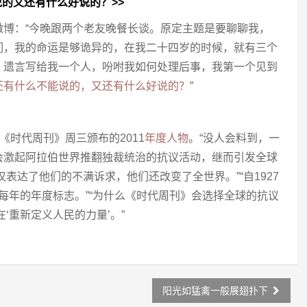
说的又还有什么好说的？>>
微博：“今晚跟两个老友晚餐长谈。原定主题是要聊聊我，
们，我的命运是够诡异的，在我二十四岁的时候，就有三个
，遗言写给我一个人，吩咐我如何处理后事，我第一个见到
还有什么不能说的，又还有什么好说的？
”
《时代周刊》周三颁布的2011
年度人物
。“没人会料到，一
会激起阿拉伯世界推翻独裁统治的抗议活动，继而引发全球
仅表达了他们的不满诉求，他们还改变了全世界。”“自1927
为每年的年度标志。”“为什么《时代周刊》会选择全球的抗议
在‘重新定义人民的力量’。”
阳光如猛禽一般展翅扑下