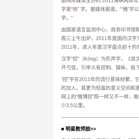
由两岸媒体主办的“2011海峡两岸
字是“
微
” 字。据媒体报道，“‘微’字
字。”
由国家语言监测中心、商务印书馆联
周三上午出炉，2011年度国内汉字
2011年，进入年度汉字盘点前十
汉字“控”（Kòng）为形声字，《
开弓弦，引申义有控制、操纵、投
“控”字在2011年的流行意味纷繁
的加入，其更为轻盈的意义空间和
网上的“微博控”既一样又不一样，鲍
少3.5公里。
———————————————
■ 明星教师脸>>