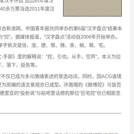
年度汉字评选”选出的年度汉
以40多万票当选2011年度汉
合新浪网、中国青年报共同举办的第6届“汉字盘点”结果本
为“
控
”。据媒体报道，“汉字盘点”活动自2006年开始举办。
的单字依次是信、涨、德、限、微、亲、祸、萌、宅。
说文-手部》里的解释说：“控，引也。从手，空声”，本义为拉
下、落下、投告等。
，它不仅已成为多元情绪表述的常选动词，同时，因ACG语境
更为斑斓的语言景观亦已成型。许嵩唱的《微博控》与饭否
德里亚的“投射说”与贴吧里话痨的那位“巨宅控”也已相距至
——————————————————————————