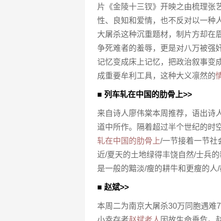
片《金陵十三钗》开映之由梳理张艺
性、良知和爱情，也不反对以一种
大屠杀这种沉重题材，制片方却在
争死难者的羞辱，更是对八万被强
记忆变成床上记忆，把政治叙事变
成重要牟利工具，这种大义凛然的
■ 列车轧在中国的肋骨上>>
来自诗人廖伟棠本周推荐，语出诗人
道中所作。隔着超过半个世纪的时
轧在中国的肋骨上
/一节接着一节社
近/夏天的土地绿得丰饶自然/士兵
是一般的黯淡/瘦的耕牛和更瘦的人/
■ 赵斌>>
本周二为南京大屠杀30万同胞遇难
小幸存者
赵斌老人
因故生命垂危。赵