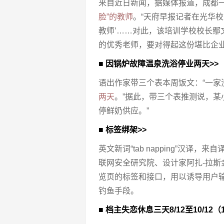
来自近日新闻，据媒体报道，成都一
脸”的教师
。“天府早报记者在光华校
教师’……对此，该培训学校校长鄢
的优秀老师，要对得起这份堪比企业
■ 因锅炉故障温泉洗浴停业两天>>
语出作家带三个表本周饭文：“一家
两天
。”据此，带三个表推测说，某
停鲜奶供应。”
■ 标签绑架>>
英文新词“tab napping”汉
联网安全研究院、设计家阿扎-拉斯金去
览页的标签和接口，用以诱导用户
钓鱼手段。
■ 档主失恋休息三天8/12至10/12（