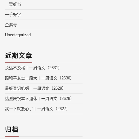
一架好书
一手好字
企鹅号
Uncategorized
近期文章
永远不及格丨一周语文（2631）
跟和平女士一般大丨一周语文（2630）
最好登记结婚丨一周语文（2629）
热烈庆祝本人退休丨一周语文（2628）
我一下就放心了丨一周语文（2627）
归档