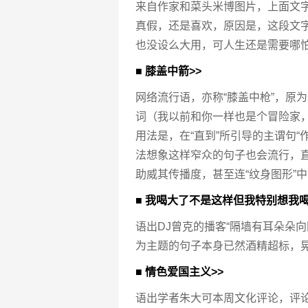
来自作家和菜头米博图片，上面文
真假，还是喜欢，原因是，这段文字
也没设么大用，可人生还是需要哪怕
■ 膝盖中箭>>
网络流行语，亦称“膝盖中枪”，原为
词（我以前和你一样也是个冒险家
用法是，在“直到”所引导的主谓句“
法想象这样窄众的句子也会流行，直
助威其传播度，甚至连“纹身图形”中
■ 我喝大了不是这样但我特别想我喝
语出DJ曾克的播客“隔墙有耳朵朵向
为主题的句子本身已然酒精超标，
■ 情色爱国主义>>
语出学者朱大可本周文化评论，评