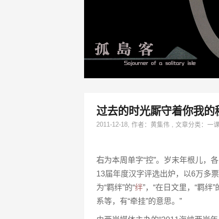
过去的时光厮守着你我的
2011-12-18
, 作者：
黄集伟
,
文章分类：
一
右
为本周单字“控”。岁末年根儿，
13届年度汉字评选出炉，以6万多票
为“羁绊”的“
绊
”，“在日文里，“羁绊
系等，有“牵挂”的意思。”