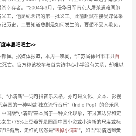
幸存者。”“2004年3月，侵华日军南京大屠杀遇难同胞
名义工，他是纪念馆的第一批义工。此前赵斌在接受媒体采
忘记历史，二要知道悲剧是如何发生的，要想不受人欺负，
度丰县吧吧主>>
你都懂。据媒体报道，本周一晚间，“江苏省徐州市丰县
首
学生死亡。官方称该校车与首羡镇中心小学没有关系，却难以
。“小清新”一词可指音乐风格，亦可是文化、文本、影视
英国的一种叫做“独立流行音乐”（Indie Pop）的音乐风
中国版“小清新”基本属于一种文化现象，不过其边界和定
%女生+75%上豆瓣算是圈画中国小资或小清新的尺度或标
新”烂街后，走红的居然是“
毁掉小清新
”，如当“爱情遇到黄