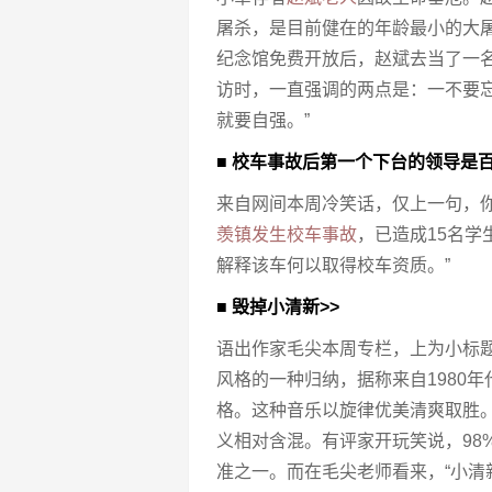
屠杀，是目前健在的年龄最小的大屠杀
纪念馆免费开放后，赵斌去当了一
访时，一直强调的两点是：一不要
就要自强。”
■ 校车事故后第一个下台的领导是百
来自网间本周冷笑话，仅上一句，
羡镇发生校车事故
，已造成15名
解释该车何以取得校车资质。”
■ 毁掉小清新>>
语出作家毛尖本周专栏，上为小标题
风格的一种归纳，据称来自1980年代
格。这种音乐以旋律优美清爽取胜。
义相对含混。有评家开玩笑说，98
准之一。而在毛尖老师看来，“小清