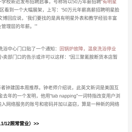
学校新近发布招聘启事，号称将以50万年薪招聘
“有明星
区看到一个大幅展架，上写：‘50万元年薪高薪招聘明星脸
文博回应说，’我们要找的是具有明星外表和教学经验丰富
管理层的年薪。’”
洗浴中心门口贴了一个通知：
因锅炉故障，温泉洗浴停业
小卖部门口的告示或许可以这样：“因三聚氰胺断货本店暂
译，来自译者钟建国本周推荐。钟老师介绍说，此英文新词是美国互
年的一个发明，他用“tab napping”一词特指改变用户浏
输入网络服务的账号和密码并加以盗窃，算是一种新的网络
11/12照常营业）>>