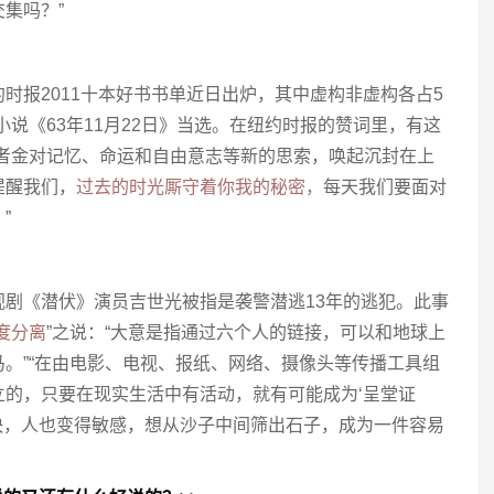
集吗？”
时报2011十本好书书单近日出炉，其中虚构非虚构各占5
小说《63年11月22日》当选。在纽约时报的赞词里，有这
作者金对记忆、命运和自由意志等新的思索，唤起沉封在上
提醒我们，
过去的时光厮守着你我的秘密，
每天我们要面对
”
剧《潜伏》演员吉世光被指是袭警潜逃13年的逃犯。此事
度分离
”之说：“大意是指通过六个人的链接，可以和地球上
。”“在由电影、电视、报纸、网络、摄像头等传播工具组
立的，只要在现实生活中有活动，就有可能成为‘呈堂证
递快，人也变得敏感，想从沙子中间筛出石子，成为一件容易