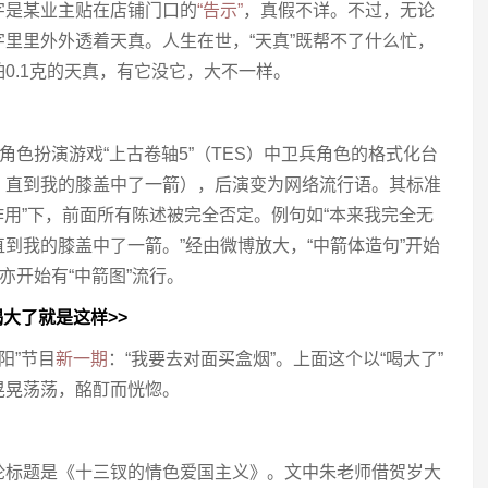
字是某业主贴在店铺门口的
“告示”
，真假不详。不过，无论
里里外外透着天真。人生在世，“天真”既帮不了什么忙，
0.1克的天真，有它没它，大不一样。
角色扮演游戏“上古卷轴5”（TES）中卫兵角色的格式化台
，直到我的膝盖中了一箭），后演变为网络流行语。其标准
作用”下，前面所有陈述被完全否定。例句如“本来我完全无
到我的膝盖中了一箭。”经由微博放大，“中箭体造句”开始
亦开始有“中箭图”流行。
大了就是这样>>
阳”节目
新一期
：“我要去对面买盒烟”。上面这个以“喝大了”
晃晃荡荡，酩酊而恍惚。
论标题是《十三钗的情色爱国主义》。文中朱老师借贺岁大