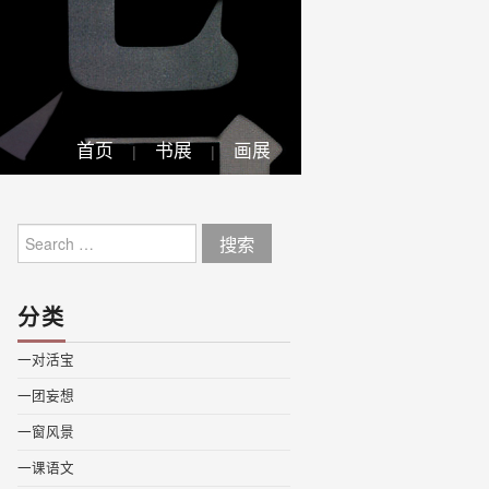
首页
书展
画展
Search
for:
分类
一对活宝
一团妄想
一窗风景
一课语文