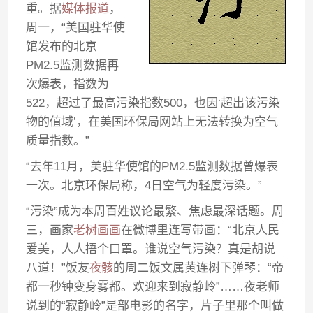
重。据
媒体报道
，
周一，“美国驻华使
馆发布的北京
PM2.5监测数据再
次爆表，指数为
522，超过了最高污染指数500，也因‘超出该污染
物的值域’，在美国环保局网站上无法转换为空气
质量指数。”
“去年11月，美驻华使馆的PM2.5监测数据曾爆表
一次。北京环保局称，4日空气为轻度污染。”
“污染”成为本周百姓议论最繁、焦虑最深话题。周
三，画家
老树画画
在微博里连写带画：“北京人民
爱美，人人捂个口罩。谁说空气污染？真是胡说
八道！”饭友
夜骸
的周二饭文属黄连树下弹琴：“帝
都一秒钟变身雾都。欢迎来到寂静岭”……夜老师
说到的“寂静岭”是部电影的名字，片子里那个叫做