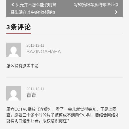
Post
贝壳并不怎么能说明曾
写短篇跟车多线螺纹近似
navigation
经生活在其中的软体动物
3条评论
2011-12-11
BAZINGAHAHA
怎么没有膝盖中箭
2011-12-11
青青
周六CCTV6播放《宾虚》，看了一会儿就觉得突兀，于是上网
查，原著三个多小时的片子被剪成不到两个小时，要结合网络才
能看明白这部巨著，版权意识何在？