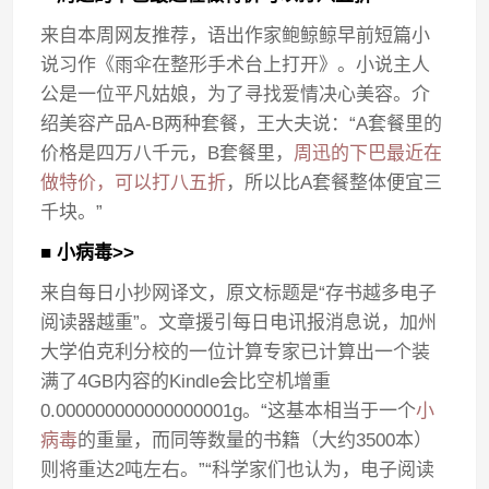
来自本周网友推荐，语出作家鲍鲸鲸早前短篇小
说习作《雨伞在整形手术台上打开》。小说主人
公是一位平凡姑娘，为了寻找爱情决心美容。介
绍美容产品A-B两种套餐，王大夫说：“A套餐里的
价格是四万八千元，B套餐里，
周迅的下巴最近在
做特价，可以打八五折
，所以比A套餐整体便宜三
千块。”
■ 小病毒>>
来自每日小抄网译文，原文标题是“存书越多电子
阅读器越重”。文章援引每日电讯报消息说，加州
大学伯克利分校的一位计算专家已计算出一个装
满了4GB内容的Kindle会比空机增重
0.000000000000000001g。“这基本相当于一个
小
病毒
的重量，而同等数量的书籍（大约3500本）
则将重达2吨左右。”“科学家们也认为，电子阅读