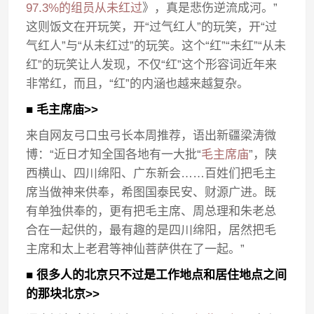
97.3%的组员从未红过
》，真是悲伤逆流成河。”
这则饭文在开玩笑，开“过气红人”的玩笑，开“过
气红人”与“从未红过”的玩笑。这个“红”“未红”“从未
红”的玩笑让人发现，不仅“红”这个形容词近年来
非常红，而且，“红”的内涵也越来越复杂。
■ 毛主席庙>>
来自网友弓口虫弓长本周推荐，语出新疆梁涛微
博：“近日才知全国各地有一大批“
毛主席庙
”，陕
西横山、四川绵阳、广东新会……百姓们把毛主
席当做神来供奉，希图国泰民安、财源广进。既
有单独供奉的，更有把毛主席、周总理和朱老总
合在一起供的，最有趣的是四川绵阳，居然把毛
主席和太上老君等神仙菩萨供在了一起。”
■ 很多人的北京只不过是工作地点和居住地点之间
的那块北京>>