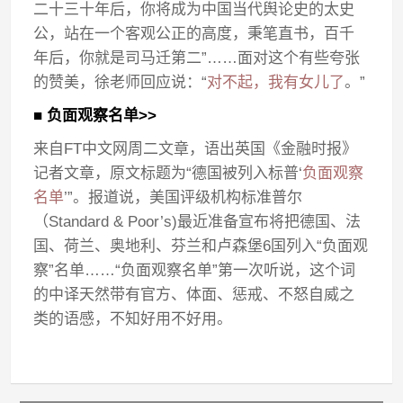
二十三十年后，你将成为中国当代舆论史的太史
公，站在一个客观公正的高度，秉笔直书，百千
年后，你就是司马迁第二”……面对这个有些夸张
的赞美，徐老师回应说：“
对不起，我有女儿了
。”
■ 负面观察名单>>
来自FT中文网周二文章，语出英国《金融时报》
记者文章，原文标题为“德国被列入标普‘
负面观察
名单
’”。报道说，美国评级机构标准普尔
（Standard & Poor’s)最近准备宣布将把德国、法
国、荷兰、奥地利、芬兰和卢森堡6国列入“负面观
察”名单……“负面观察名单”第一次听说，这个词
的中译天然带有官方、体面、惩戒、不怒自威之
类的语感，不知好用不好用。