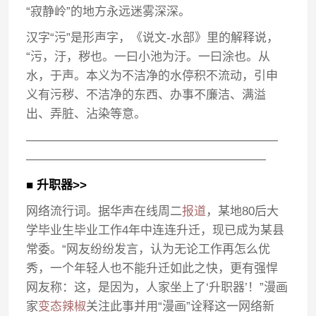
“寂静岭”的地方永远迷雾深深。
汉字“污”是形声字，《说文-水部》里的解释说，
“污，汙，秽也。一曰小池为汙。一曰涂也。从
水，于声。本义为不洁净的水停积不流动，引申
义有污秽、不洁净的东西、办事不廉洁、满溢
出、弄脏、沾染等意。
—————————————————————
————————————————————
■ 升职器>>
网络流行词。据华声在线周二
报道
，某地80后大
学毕业生毕业工作4年中连连升迁，现已成为某县
常委。“网友纷纷发言，认为无论工作再怎么优
秀，一个年轻人也不能升迁如此之快，更有强悍
网友称：这，是因为，人家坐上了‘升职器’！”漫画
家
变态辣椒
关注此事并用“漫画”诠释这一网络新