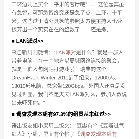
二环边儿上买个十平米的客厅吧”……这位嘉宾虽
有急智，可那急智终究还是急了点，二环，十平
米，这些过于清晰具象的参照太方便主持人迅速
核算出一个实实在在的整数了……还是嫩。
■ LAN派对>>
来自新周刊微博：“
LAN派对
是什么？就是一群人
带着电脑，在一个地方以局域网络连接的聚会，
就是一群人包网吧打游戏啦！瑞典的这个
DreamHack Winter 2011创了纪录，12000人、
13010部电脑，总宽带120Gbps。外国人还真是没
见过世面，我们不是天天LAN派对么，参加人数说
出来吓死你。”
■ 调查发现本组有97.3%的组员从未红过>>
语出饭友如小果周二饭文：“豆瓣有个《豆瓣过气
红人》小组，里面有个帖子《
调查发现本组有