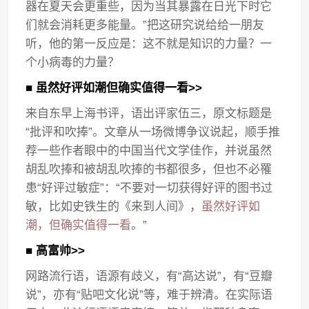
器在夏天会更重些，因为当其暴露在日光下时它
们就会消耗更多能量。”把这研究说给给一朋友
听，他的第一反应是：这不就是知识的力量？一
个小病毒的力量？
■ 虽然好评如潮但确实值得一看>>
来自东早上海书评，语出评家伍三，原文标题是
“批评和吹捧”。文章从一场微博争议说起，顺手推
荐一些作者眼中的中国当代文学佳作，并说虽然
胡乱吹捧和被胡乱吹捧的书都很多，但也不必罹
患“好评过敏症”：“不要对一切获得好评的图书过
敏，比如史铁生的《来到人间》，
虽然好评如
潮，但确实值得一看
。”
■ 高富帅>>
网路流行语，语源有歧义，有“高达说”，有“豆瓣
说”，亦有“贴吧文化说”等，难于辨清。在实际语