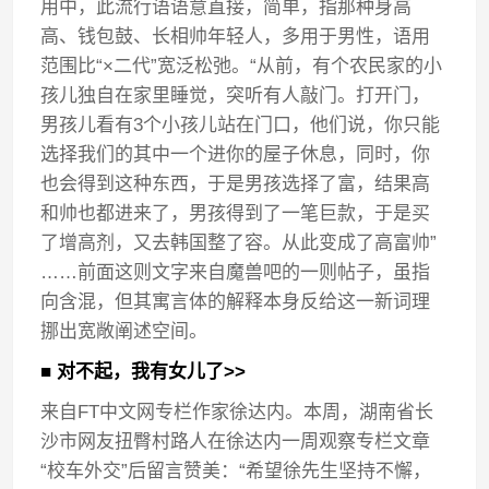
用中，此流行语语意直接，简单，指那种身高
高、钱包鼓、长相帅年轻人，多用于男性，语用
范围比“×二代”宽泛松弛。“从前，有个农民家的小
孩儿独自在家里睡觉，突听有人敲门。打开门，
男孩儿看有3个小孩儿站在门口，他们说，你只能
选择我们的其中一个进你的屋子休息，同时，你
也会得到这种东西，于是男孩选择了富，结果高
和帅也都进来了，男孩得到了一笔巨款，于是买
了增高剂，又去韩国整了容。从此变成了高富帅”
……前面这则文字来自魔兽吧的一则帖子，虽指
向含混，但其寓言体的解释本身反给这一新词理
挪出宽敞阐述空间。
■ 对不起，我有女儿了>>
来自FT中文网专栏作家徐达内。本周，湖南省长
沙市网友扭臀村路人在徐达内一周观察专栏文章
“校车外交”后留言赞美：“希望徐先生坚持不懈，