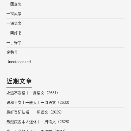
一团妄想
一窗风景
一课语文
一架好书
一手好字
企鹅号
Uncategorized
近期文章
永远不及格丨一周语文（2631）
跟和平女士一般大丨一周语文（2630）
最好登记结婚丨一周语文（2629）
热烈庆祝本人退休丨一周语文（2628）