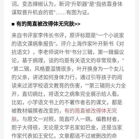
词。变态辣椒认为，新词“升职器”是“指依靠身体
谋取晋升机会的官”……有图为证。
■ 有的简直被改得体无完肤>>
来自书评家李伟长书评，原评标题是“一个小说家
的语文课病象报告”。评介上海作家叶开新书《对
抗语文》，李老师说叶书“书分三辑，第一辑偏议
论，基于病理，谈的均是有关语文的非常现象，”
“第二辑，风格要温情很多，叶开换身为一个女儿
的父亲，讲述如何身体力行，通过引导孩子的阅
读来过滤学校语文教育的伤害，”“第三辑则火力全
开，直切病灶，将语文之病象完全展示给人看。
比如，小学语文书上的不署作者名的课文，都是
被教材编撰者改变的，
有的简直被改得体无完
肤
。与原文一对照，简直吓人一跳。编教材者，
胆子大得很，无论是文学名家如巴金，还是当家
作家代表如王安忆，文章都逃不过被删改的命