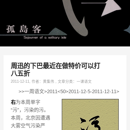
周迅的下巴最近在做特价可以打
八五折
2011-12-11
, 作者：
黄集伟
,
文章分类：
一课语文
>>一周语文>2011<50>2011-12-5-2011-12-11>
右
为本周单字
“污”，污染的污。
本周，北京因遭遇
大雾空气污染严