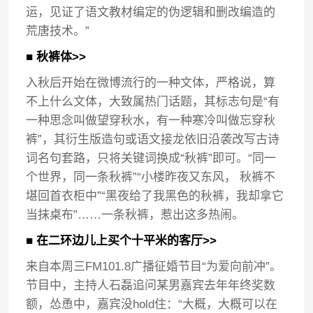
运，见证了语文教材编定的伪逻辑和删改编造的
荒唐技术。”
■ 秋裤体>>
入秋后开始在微博流行的一种文体，严格说，算
不上什么文体，大致属热门话题，其标志句是“有
一种思念叫做望穿秋水，有一种寒冷叫做忘穿秋
裤”，其衍生版造句或语文接龙依旧沿袭改写古诗
词名句套路，只将关键词换成“秋裤”即可。“同一
个世界，同一条秋裤”“小楼昨夜又东风， 秋裤不
堪回首衣柜中”“黑夜给了我黑色的秋裤，我却拿它
当抹桌布”……一条秋裤，惹出这多热闹。
■ 在二环边儿上买个十平米的客厅>>
来自本周三FM101.8广播征婚节目“为爱向前冲”。
节目中，主持人石磊追问某男嘉宾去年年终奖数
额，怂恿中，嘉宾没hold住：“大概，大概可以在