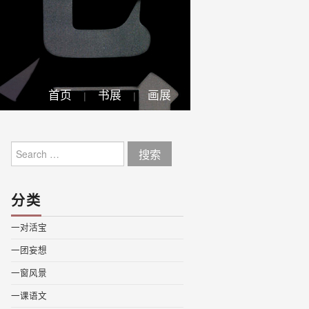
首页
书展
画展
Search
for:
分类
一对活宝
一团妄想
一窗风景
一课语文