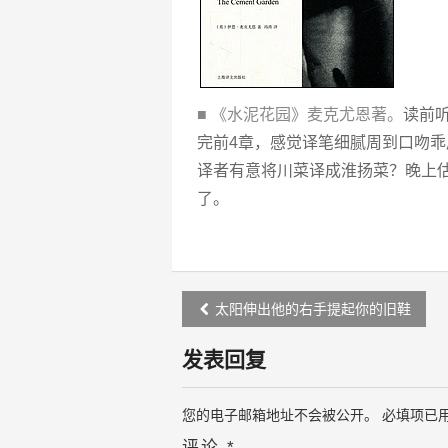
■ 《水泥花园》麦克尤恩著。
读前
完前4章，感觉译笔细腻周到口吻
译者有意将川菜译成淮扬菜？晚上
了。
Post
太阳伸出他的右手提起你的旧鞋
navigation
发表回复
您的电子邮箱地址不会被公开。
必填项已
评论
*