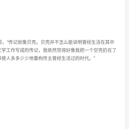
著。
“传记就像贝壳。贝壳并不怎么能说明曾经生活在其中
文学工作写成的传记，我依然觉得好像我把一个空壳扔在了
够使人多多少少地重构传主曾经生活过的时代。”