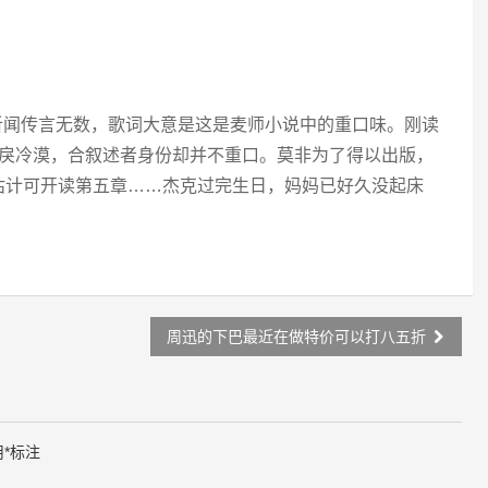
听闻传言无数，歌词大意是这是麦师小说中的重口味。刚读
乖戾冷漠，合叙述者身份却并不重口。莫非为了得以出版，
估计可开读第五章……杰克过完生日，妈妈已好久没起床
周迅的下巴最近在做特价可以打八五折
用
*
标注