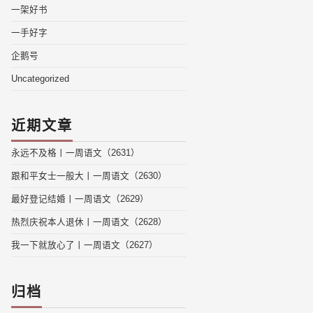
一架好书
一手好字
企鹅号
Uncategorized
近期文章
永远不及格丨一周语文（2631）
跟和平女士一般大丨一周语文（2630）
最好登记结婚丨一周语文（2629）
热烈庆祝本人退休丨一周语文（2628）
我一下就放心了丨一周语文（2627）
归档