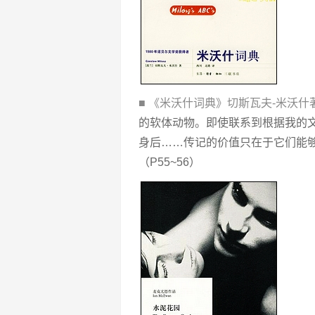
■ 《米沃什词典》切斯瓦夫-米沃什
的软体动物。即使联系到根据我的
身后……传记的价值只在于它们能
（P55~56）