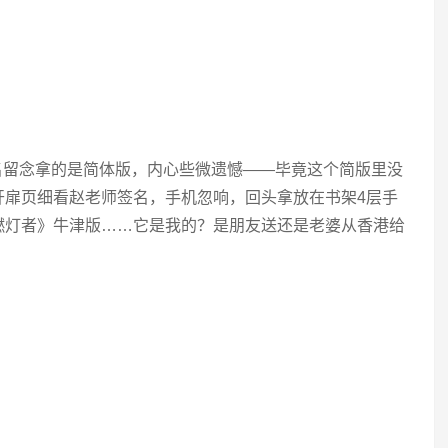
名留念拿的是简体版，内心些微遗憾——毕竟这个简版里没
开扉页细看赵老师签名，手机忽响，回头拿放在书架4层手
燃灯者》牛津版……它是我的？是朋友送还是老婆从香港给