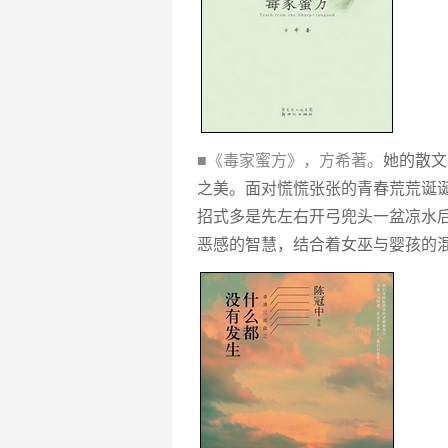
■《毒家蜜方》，方希著。
她的散文
之美。面对慌慌张张的青春荒荒诞
招式多是先左右开弓兜头一盆凉水
恶感的智慧，结合着女巫与婴孩的混