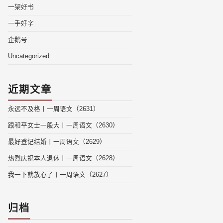
一架好书
一手好字
企鹅号
Uncategorized
近期文章
永远不及格丨一周语文（2631）
跟和平女士一般大丨一周语文（2630）
最好登记结婚丨一周语文（2629）
热烈庆祝本人退休丨一周语文（2628）
我一下就放心了丨一周语文（2627）
归档