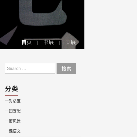
首页
书展
画展
Search
for:
分类
一对活宝
一团妄想
一窗风景
一课语文