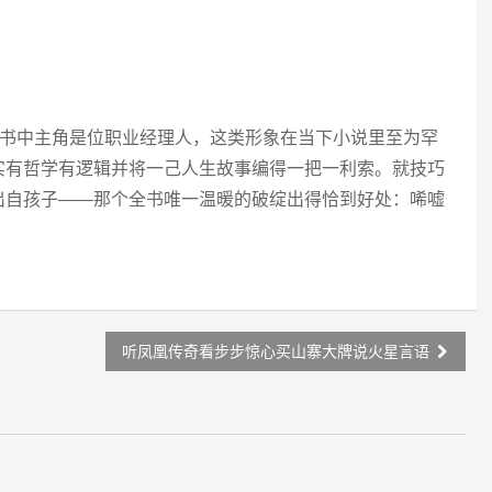
书中主角是位职业经理人，这类形象在当下小说里至为罕
实有哲学有逻辑并将一己人生故事编得一把一利索。就技巧
出自孩子——那个全书唯一温暖的破绽出得恰到好处：唏嘘
听凤凰传奇看步步惊心买山寨大牌说火星言语