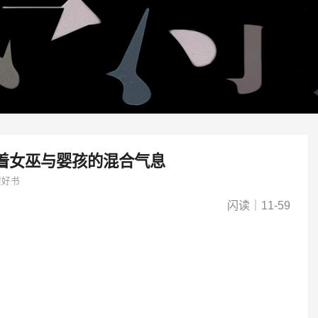
着女巫与婴孩的混合气息
架好书
闪读｜11-59