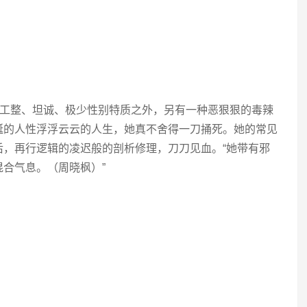
工整、坦诚、极少性别特质之外，另有一种恶狠狠的毒辣
诞的人性浮浮云云的人生，她真不舍得一刀捅死。她的常见
后，再行逻辑的凌迟般的剖析修理，刀刀见血。“她带有邪
合气息。（周晓枫）”