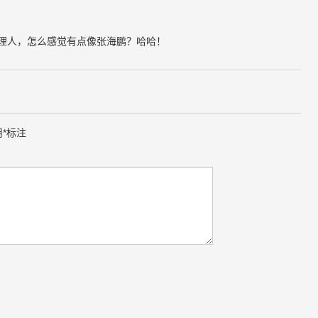
经理人，怎么感觉有点像张海鹏？哈哈！
用
*
标注