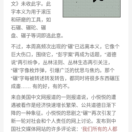
文》未收此字。此
字本义为用于滚压
和研磨的工具，如
石碾、碾砣、碾
盘、碾子等词即选此意。
不过，本周高频次出现的“碾”已远离本义，它像个
巨大伤口，围绕它，“彭宇案”再成为话题，“道德
说”再引纷争，丛林法则、丛林生态再引关注，
“碾”字像枚炸弹，引爆广泛的忧思与焦灼。那个
“碾”字每被转述转发转告，都同时将很多东西碾压
成齑…… 有的好，有的不。
来自美国中文网报道的一则报道说，小悦悦的遭
遇被看作是经济快速增长繁荣、公共道德日渐下
降的一种象征。小悦悦的悲剧之“碾”“再次引发了
新一轮对社会和个人责任的网上讨论。发布到中
国社交媒体网站的许多评论说：‘
我们所有的人都