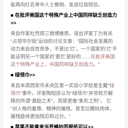
能再向红名单中人士推销、发送垃圾短信。
■ 在批评美国这个特殊产业上中国同样缺乏创造力
>>
来自作家杜然周三微博推荐，语出评家丁力有关
“占领华尔街”运动的讨论文章：“国际社会发展的
动力来自良性竞争，不是比‘烂’。一个国家的‘烂’不
能证明另一个国家的‘更烂’是好的……
在批评美国
这个特殊产业上，中国同样缺乏创造力
。”
■ 绿领巾>>
来自本周西安市未央区第一实验小学给差生戴“
绿
领巾
”事件。评家陶短房认为“绿领巾”并非校方解
释的所谓“激励之术”，而是更像“象形之刑”， 它
“对人格的羞辱、精神的摧残，甚至比鞭挞肉体、
摧残肢体更加残忍和过分。”
■ 苹果不能拿来当苍蝇拍而报纸可以>>