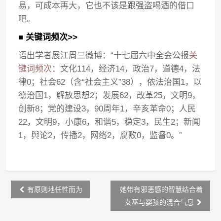
易，可成本再大，它也不该是跟强盗喝酒的借口
吧。
■ 关键词频次>>
语出学者展江周三微博：“十七届六中全会公报
关
键词频次
：文化114，经济14，政治7，道德4，法
律0；社会62（含“社会主义”38），依法治国1，以
德治国1，解放思想2；发展62，改革25，文明9，
创新8；党的建设3，90周年1，辛亥革命0；人民
22，文明9，小康6，和谐5，稳定3，民生2；新闻
1，舆论2，传播2，网络2，腐败0，监督0。”
Post
有原则地任性而为
她带有邪恶感的智慧结合着
navigation
女巫与婴孩的混合气息