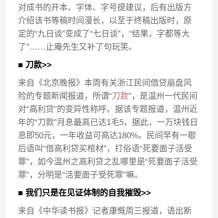
对成书的开本、字体、字号提建议，后有出版方
介绍该书等稿时间漫长，以至于终稿出版时，原
定的“九日谈”变成了“七日谈”，“结果，字都等大
了”……止庵先生又补了句玩笑。
■ 刀款>>
来自《北京晚报》本周有关浙江民间借贷崩盘风
险的专题新闻报道，所谓“
刀款
”，是温州一代民间
对“高利贷”的变异性称呼。据该专题报道，温州近
年的“刀款”月息最高已达1毛5，据此，一万块钱日
息即50元，一年收益可高达180%。民间早有一歇
后语叫“借高利贷买棺材”，打俗语“死要面子活受
罪”，如今温州之高利贷之乱哪里是“死要面子活受
罪”，分明是“活要面子受死罪”嘛。
■ 我们只是在见证体制的自我摧毁>>
来自《中华读书报》记者康慨周三报道，语出斯