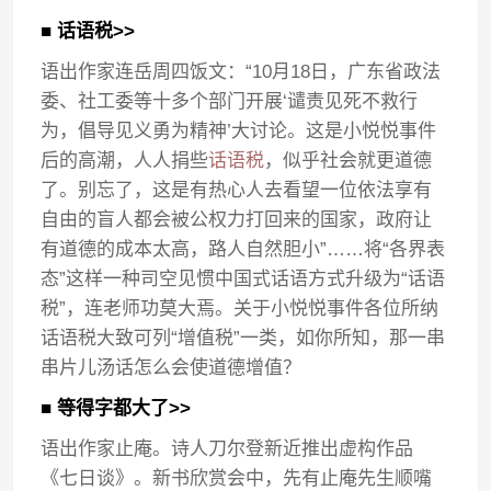
■ 话语税>>
语出作家连岳周四饭文：“10月18日，广东省政法
委、社工委等十多个部门开展‘谴责见死不救行
为，倡导见义勇为精神’大讨论。这是小悦悦事件
后的高潮，人人捐些
话语税
，似乎社会就更道德
了。别忘了，这是有热心人去看望一位依法享有
自由的盲人都会被公权力打回来的国家，政府让
有道德的成本太高，路人自然胆小”……将“各界表
态”这样一种司空见惯中国式话语方式升级为“话语
税”，连老师功莫大焉。关于小悦悦事件各位所纳
话语税大致可列“增值税”一类，如你所知，那一串
串片儿汤话怎么会使道德增值？
■ 等得字都大了>>
语出作家止庵。诗人刀尔登新近推出虚构作品
《七日谈》。新书欣赏会中，先有止庵先生顺嘴