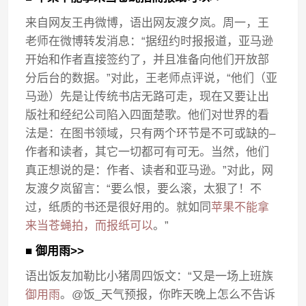
来自网友王冉微博，语出网友渡夕岚。周一，王
老师在微博转发消息：“据纽约时报报道，亚马逊
开始和作者直接签约了，并且准备向他们开放部
分后台的数据。”对此，王老师点评说，“他们（亚
马逊）先是让传统书店无路可走，现在又要让出
版社和经纪公司陷入四面楚歌。他们对世界的看
法是：在图书领域，只有两个环节是不可或缺的–
作者和读者，其它一切都可有可无。当然，他们
真正想说的是：作者、读者和亚马逊。”对此，网
友渡夕岚留言：“要么恨，要么滚，太狠了！不
过，纸质的书还是很好用的。就如同
苹果不能拿
来当苍蝇拍，而报纸可以
。”
■ 御用雨>>
语出饭友加勒比小猪周四饭文：“又是一场上班族
御用雨
。@饭_天气预报，你昨天晚上怎么不告诉