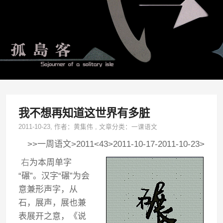
我不想再知道这世界有多脏
2011-10-23
, 作者：
黄集伟
,
文章分类：
一课语文
>>一周语文>2011<43>2011-10-17-2011-10-23>
右
为本周单字
“碾”。汉字“碾”为会
意兼形声字，从
石，展声，展也兼
表展开之意，《说