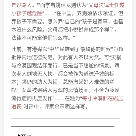
是过路人
。’”而学者姚建龙则认为“
父母法律责任越
小孩子越危险
”……“在中国，养狗须依法领证，但
养孩子不需要。怎么养“自己的”孩子是家事，也基
本没什么风险。父母都把小悦悦养成那个样了，
法律不可能拿他们怎么样。”
此前，有港媒以“中华民族到了最缺德的时候”为题
批评内地道德失范，对此有人不以为然。可“灾祸
与冷漠围观结伴而行，已是当下尴尬的情景。每
次老人倒地无人扶，都会被作为道德滑坡的标
本；频仍的助人为祸，总能激起好人难做的嗟
叹。女童被碾路人旁观的悲情场面，不啻为冷漠
流行症的再度发作”……在题为“
每寸冷漠都在碾压
道德
”时评中，评家佘宗明这样写。
—————————————————————
————————————————————