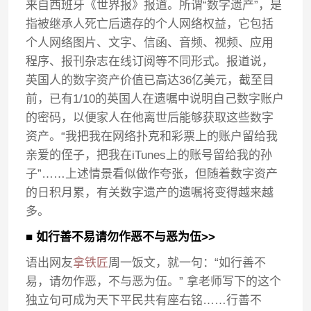
来自西班牙《世界报》报道。所谓“数字遗产”，是
指被继承人死亡后遗存的个人网络权益，它包括
个人网络图片、文字、信函、音频、视频、应用
程序、报刊杂志在线订阅等不同形式。报道说，
英国人的数字资产价值已高达36亿美元，截至目
前，已有1/10的英国人在遗嘱中说明自己数字账户
的密码，以便家人在他离世后能够获取这些数字
资产。“我把我在网络扑克和彩票上的账户留给我
亲爱的侄子，把我在iTunes上的账号留给我的孙
子”……上述情景看似做作夸张，但随着数字资产
的日积月累，有关数字遗产的遗嘱将变得越来越
多。
■ 如行善不易请勿作恶不与恶为伍>>
语出网友
拿铁匠
周一饭文，就一句：“如行善不
易，请勿作恶，不与恶为伍。” 拿老师写下的这个
独立句可成为天下平民共有座右铭……行善不