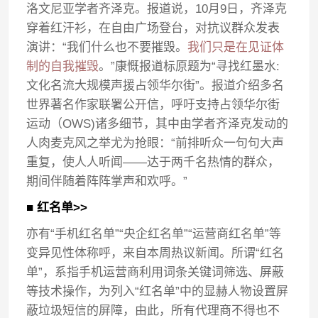
洛文尼亚学者齐泽克。报道说，10月9日，齐泽克
穿着红汗衫，在自由广场登台，对抗议群众发表
演讲：“我们什么也不要摧毁。
我们只是在见证体
制的自我摧毁
。”康慨报道标原题为“寻找红墨水:
文化名流大规模声援占领华尔街”。报道介绍多名
世界著名作家联署公开信，呼吁支持占领华尔街
运动（OWS)诸多细节，其中由学者齐泽克发动的
人肉麦克风之举尤为抢眼：“前排听众一句句大声
重复，使人人听闻——达于两千名热情的群众，
期间伴随着阵阵掌声和欢呼。”
■ 红名单>>
亦有“手机红名单”“央企红名单”“运营商红名单”等
变异见性体称呼，来自本周热议新闻。所谓“红名
单”，系指手机运营商利用词条关键词筛选、屏蔽
等技术操作，为列入“红名单”中的显赫人物设置屏
蔽垃圾短信的屏障，由此，所有代理商不得也不