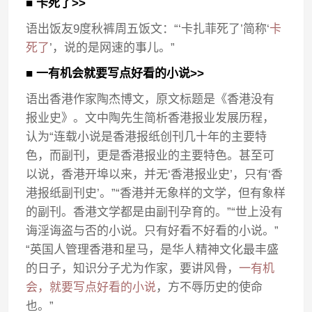
■ 卡死了>>
语出饭友9度秋裤周五饭文：“‘卡扎菲死了’简称‘
卡
死了
’，说的是网速的事儿。”
■ 一有机会就要写点好看的小说>>
语出香港作家陶杰博文，原文标题是《香港没有
报业史》。文中陶先生简析香港报业发展历程，
认为“连载小说是香港报纸创刊几十年的主要特
色，而副刊，更是香港报业的主要特色。甚至可
以说，香港开埠以来，并无‘香港报业史’，只有‘香
港报纸副刊史’。”“香港并无象样的文学，但有象样
的副刊。香港文学都是由副刊孕育的。”“世上没有
诲淫诲盗与否的小说。只有好看不好看的小说。”
“英国人管理香港和星马，是华人精神文化最丰盛
的日子，知识分子尤为作家，要讲风骨，
一有机
会，就要写点好看的小说
，方不辱历史的使命
也。”