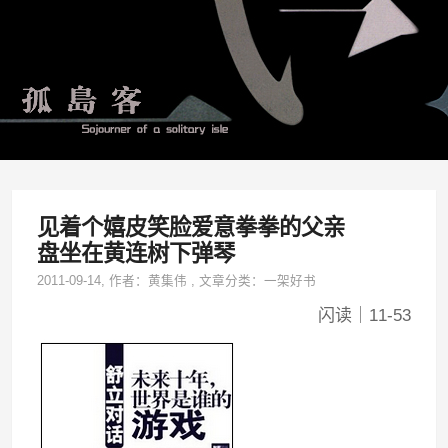
见着个嬉皮笑脸爱意拳拳的父亲
盘坐在黄连树下弹琴
2011-09-14
, 作者：
黄集伟
,
文章分类：
一架好书
闪读｜11-53