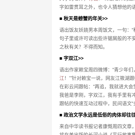
字如雷贯耳之外，也令人猜想他的
■ 秋天是螃蟹的年关>>
语出饭友妖娆男本周饭文，一句：“
句子里或许可读出些许锯屑般的不
之秋有关？不得而知。
■ 字双江>>
语出作家赖宝周四微博：“青少年们
江
！’”针对赖宝一说，网友江筱湖
在彩云间跟帖：“再追，我就进大会
我爸是李刚，字双江，我有手里有冲
跟帖的快速互动过程中，民间语文“
■ 政治文学永远是低俗的肉体却往
来自中华读书报记者康慨周四文章，
将在美出版的长河小说《平行故事集