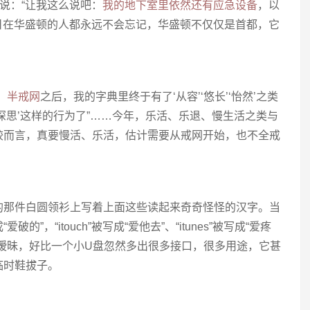
尔说：“让我这么说吧：
我的地下室里依然还有应急设备
，以
当日在华盛顿的人都永远不会忘记，华盛顿不仅仅是首都，它
、
半戒网
之后，我的字典里终于有了‘从容’‘悠长’‘怡然’之类
深思’这样的行为了”……今年，乐活、乐退、慢生活之类与
较而言，真要慢活、乐活，估计需要从戒网开始，也不全戒
的那件白圆领衫上写着上面这些读起来奇奇怪怪的汉字。当
成“爱破的”，“itouch”被写成“爱他去”、“itunes”被写成“爱疼
暧昧，好比一个小U盘忽然多出很多接口，很多用途，它甚
临时鞋拔子。