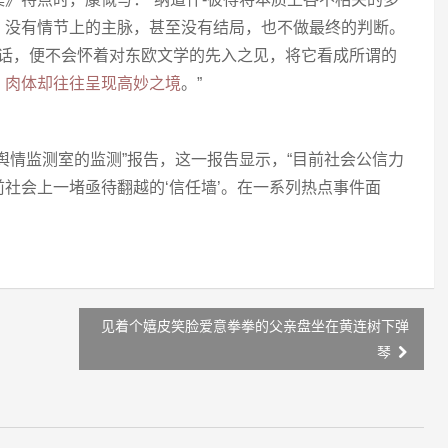
，没有情节上的主脉，甚至没有结局，也不做最终的判断。
的话，便不会怀着对东欧文学的先入之见，将它看成所谓的
，肉体却往往呈现高妙之境
。”
舆情监测室的监测”报告，这一报告显示，“目前社会公信力
社会上一堵亟待翻越的‘信任墙’。在一系列热点事件面
见着个嬉皮笑脸爱意拳拳的父亲盘坐在黄连树下弹
琴