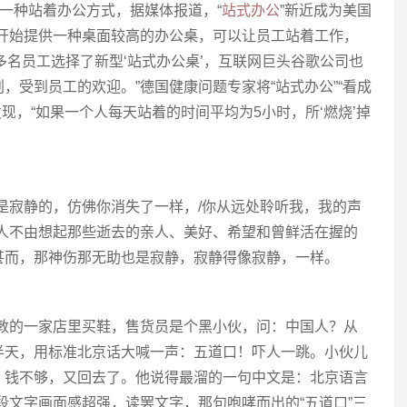
的一种站着办公方式，据媒体报道，“
站式办公
”新近成为美国
司开始提供一种桌面较高的办公桌，可以让员工站着工作，
0多名员工选择了新型‘站式办公桌’，互联网巨头谷歌公司也
，受到员工的欢迎。”德国健康问题专家将“站式办公”“看成
发现，“如果一个人每天站着的时间平均为5小时，所‘燃烧’掉
是寂静的，仿佛你消失了一样，/你从远处聆听我，我的声
让人不由想起那些逝去的亲人、美好、希望和曾鲜活在握的
甚而，那神伤那无助也是寂静，寂静得像寂静，一样。
伦敦的一家店里买鞋，售货员是个黑小伙，问：中国人？从
半天，用标准北京话大喊一声：五道口！吓人一跳。小伙儿
，钱不够，又回去了。他说得最溜的一句中文是：北京语言
段文字画面感超强，读罢文字，那句咆哮而出的“五道口”三