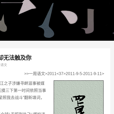
却无法触及你
课语文
>>一周语文>2011<37>2011-9-5-2011-9-11>
双江之子涉嫌寻衅滋事被媒
抚摸三下第一时间依照当事
星照我去战斗”翻新填词，