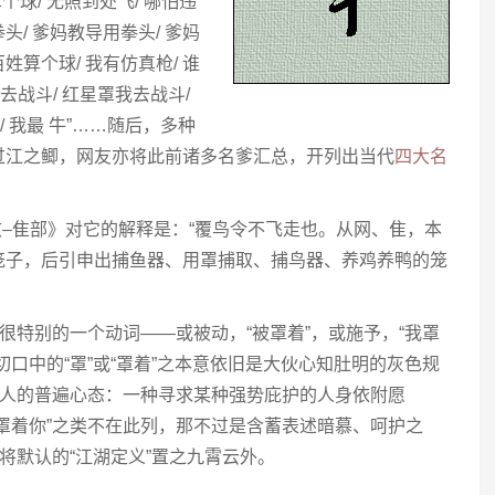
个球/ 无照到处飞/ 哪怕违
头/ 爹妈教导用拳头/ 爹妈
姓算个球/ 我有仿真枪/ 谁
我去战斗/ 红星罩我去战斗/
/ 我最 牛”……随后，多种
过江之鲫，网友亦将此前诸多名爹汇总，开列出当代
四大名
说文–隹部》对它的解释是：“覆鸟令不飞走也。从网、隹，本
笼子，后引申出捕鱼器、用罩捕取、捕鸟器、养鸡养鸭的笼
很特别的一个动词——或被动，“被罩着”，或施予，“我罩
口中的“罩”或“罩着”之本意依旧是大伙心知肚明的灰色规
中人的普遍心态：一种寻求某种强势庇护的人身依附愿
罩着你”之类不在此列，那不过是含蓄表述暗慕、呵护之
将默认的“江湖定义”置之九霄云外。