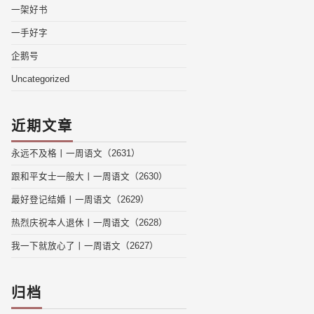
一架好书
一手好字
企鹅号
Uncategorized
近期文章
永远不及格丨一周语文（2631）
跟和平女士一般大丨一周语文（2630）
最好登记结婚丨一周语文（2629）
热烈庆祝本人退休丨一周语文（2628）
我一下就放心了丨一周语文（2627）
归档