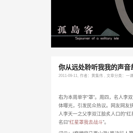
你从远处聆听我我的声音
2011-09-11
, 作者：
黄集伟
,
文章分类：
一
右
为本周单字“罩”。周四，名人李
体曝光，引发民众热议。网友网友
人李天一之父李双江脍炙人口的“红
名曰“
红星罩我去战斗
”。