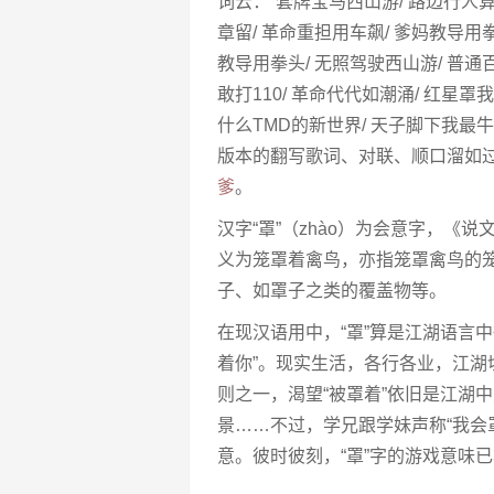
词云：“套牌宝马西山游/ 路边行人算
章留/ 革命重担用车飙/ 爹妈教导用拳
教导用拳头/ 无照驾驶西山游/ 普通百
敢打110/ 革命代代如潮涌/ 红星罩
什么TMD的新世界/ 天子脚下我最牛
版本的翻写歌词、对联、顺口溜如
爹
。
汉字“罩”（zhào）为会意字，《
义为笼罩着禽鸟，亦指笼罩禽鸟的
子、如罩子之类的覆盖物等。
在现汉语用中，“罩”算是江湖语言中
着你”。现实生活，各行各业，江湖切
则之一，渴望“被罩着”依旧是江湖
景……不过，学兄跟学妹声称“我会
意。彼时彼刻，“罩”字的游戏意味已