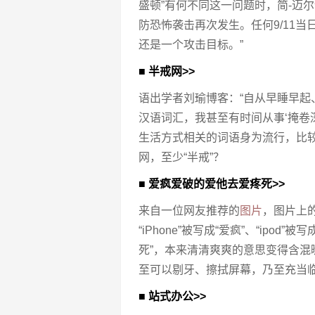
盛顿”有何不同这一问题时，简-迈
防恐怖袭击再次发生。任何9/11
还是一个攻击目标。”
■ 半戒网>>
语出学者刘瑜博客：“自从早睡早起
汉语词汇，我甚至有时间从事‘掩卷
生活方式相关的词语身为流行，比
网，至少“半戒”？
■ 爱疯爱破的爱他去爱疼死>>
来自一位网友推荐的
图片
，图片上
“iPhone”被写成“爱疯”、“ipod”被写
死”，本来清清爽爽的意思变得含混
至可以剔牙、擦拭屏幕，乃至充当
■ 站式办公>>