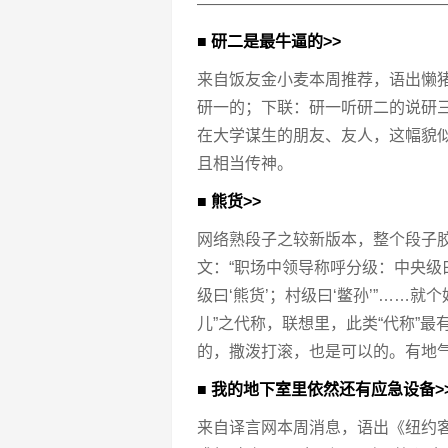
———————————————
■ 研二是最牛逼的>>
来自饭友金小麦本周推荐，语出懒
研一的；下联：研一听研二的说研
在大学谋生的朋友、友人，这幅貌
且相当传神。
■ 熊货>>
网络熟段子之较新版本，整个段子胶
文：“职场中领导称呼分级：中央级曰‘
级曰‘熊货’；村级曰‘鳖孙’”……就
儿”之代称，联想里，此类“代称”
的，撒泼打滚，也是可以的。有地
■ 我的地下室里依然还有应急设备>
来自译言网本周消息，语出《纽约客》杂