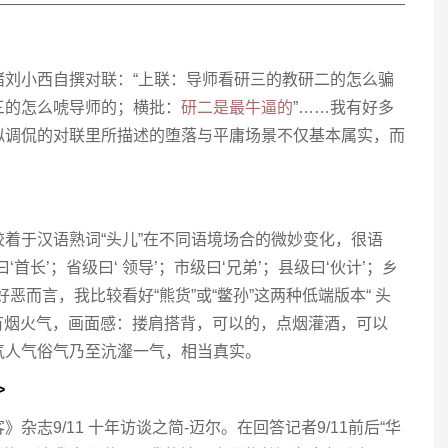
——————————————————————————
猪刘小西自撰对联：“上联：导师看研三的教研二的怎么骗
三的怎么唬导师的；横批：
研二是最牛逼的
”……我有好多
似调侃的对联里所描述的堕落与平庸场景不仅基本属实，而
着于汉语熟词“头儿”在不同语境场合的微妙变化，很语
首长’；省级曰‘ 领导’；市级曰‘兄弟’；县级曰‘伙计’；乡
个好恶而言，我比较看好“熊货”或“鳖孙”这两种低端版本“ 头
最有烟火气，画面感：搂肩搭背，可以的，点烟灌酒，可以
气人气俗气乃至沆瀣一气，相当真实。
>
志9/11 十年访谈之简-迈尔。在回答记者9/11前后“华