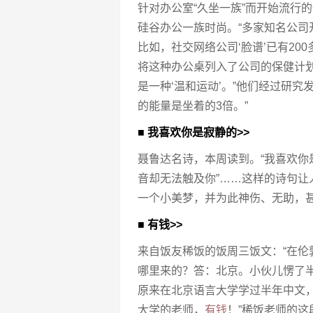
针对办公室“久坐一族”而开始流行
硅谷办公一族时尚。“多家知名公
比如，社交网络公司‘脸谱’已有20
将这种办公桌列入了公司的保健计划
是一种‘温和运动’。”他们经过研究
的能量是坐着的3倍。”
■ 我喜欢你是寂静的>>
聂鲁达名诗，本周读到。“我喜欢你
音却无法触及你”……这样的诗句
一个小美梦，并为此神伤、无助，
■ 有钱>>
来自饭友稀饭的饭周三饭文：“在
哪里来的？答：北京。小伙儿愣了
原来在北京语言大学学过半年中文
大学的老师，
有钱
！”稀饭老师的这