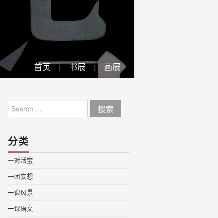
首页
书展
画展
Search
for:
分类
一对活宝
一团妄想
一窗风景
一课语文